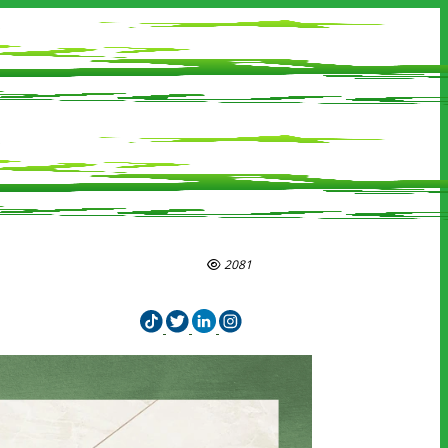
2081
ên hệ