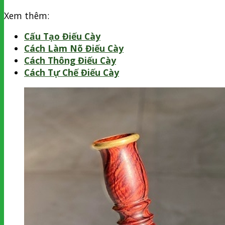
Xem thêm:
Cấu Tạo Điếu Cày
Cách Làm Nõ Điếu Cày
Cách Thông Điếu Cày
Cách Tự Chế Điếu Cày