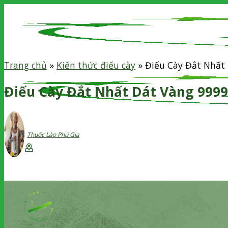
Skip
to
content
Trang chủ
»
Kiến thức điếu cày
»
Điếu Cày Đắt Nhất
Điếu Cày Đắt Nhất Dát Vàng 9999
Thuốc Lào Phú Gia
Giới Thiệu
Điếu cày
Thuốc lào
Tìm
kiếm: