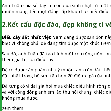
Anh Tuấn chia sẻ đây là món quà sinh nhật từ một n
muốn mang đến một đẳng cấp khác cho chiếc điếu cà
2.Kết cấu độc đáo, đẹp không tì v
Điếu cày đắt nhất Việt Nam
đang được săn đón này 
biệt vì không phải dễ dàng tìm được một khúc tre/
Sau đó, anh Tuấn đã tạo hình một con rồng uốn con
thêm giá trị của điếu cày.
Để có được sản phẩm như ý muốn, anh còn dát thêm 3
đắt nhất trong bộ sưu tập hơn 20 điếu xì gà của anh
Đã từng có vị đại gia hỏi mua chiếc điếu hình rồng 
và với cộng đồng anh em lào thủ nói chung, chiếc đ
không mua được.
Xem thêm: