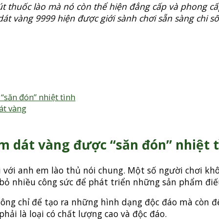
út thuốc lào mà nó còn thể hiện đẳng cấp và phong c
t dát vàng 9999 hiện được
giới sành chơi sẵn sàng chi s
“săn đón” nhiệt tình
dát vàng
am dát vàng được “săn đón” nhiệt 
i với anh em lào thủ nói chung. Một số người chơi kh
ỏ nhiều công sức để phát triển những sản phẩm điếu 
không chỉ để tạo ra những hình dạng độc đáo mà còn đ
phải là loại có chất lượng cao và độc đáo.