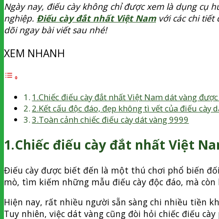
Ngày nay, điếu cày không chỉ được xem là dụng cụ h
nghiệp.
Điếu cày đắt nhất Việt Nam
với các chi tiế
dõi ngay bài viết sau nhé!
XEM NHANH
1.Chiếc điếu cày đắt nhất Việt Nam dát vàng được 
2.Kết cấu độc đáo, đẹp không tì vết của điếu cày 
3.Toàn cảnh chiếc điếu cày dát vàng 9999
1.Chiếc điếu cày đắt nhất Việt N
Điếu cày được biết đến là một thú chơi phổ biến đố
mò, tìm kiếm những mẫu điếu cày độc đáo, mà còn b
Hiện nay, rất nhiều người sẵn sàng chi nhiều tiền 
Tuy nhiên, việc dát vàng cũng đòi hỏi chiếc điếu cày 