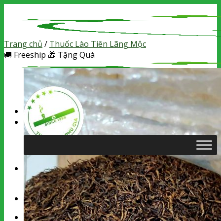
Skip
to
content
Trang chủ
/
Thuốc Lào Tiên Lãng Mộc
🚚
Freeship
🎁
Tặng Quà
Tìm
kiếm:
Chưa có sản phẩm trong giỏ hàng.
Tìm