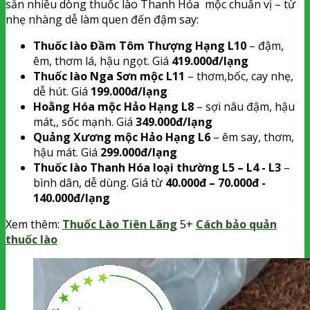
sẵn nhiều dòng thuốc lào Thanh Hóa mộc chuẩn vị – từ
nhẹ nhàng dễ làm quen đến đậm say:
Thuốc lào Đầm Tôm Thượng Hạng L10
– đậm,
êm, thơm lá, hậu ngọt. Giá
419.000đ/lạng
Thuốc lào Nga Sơn mộc L11
– thơm,bốc, cay nhẹ,
dễ hút. Giá
199.000đ/lạng
Hoằng Hóa mộc Hảo Hạng L8
– sợi nâu đậm, hậu
mát,, sốc mạnh. Giá
349.000đ/lạng
Quảng Xương mộc Hảo Hạng L6
– êm say, thơm,
hậu mát. Giá
299.000đ/lạng
Thuốc lào Thanh Hóa loại thường L5 – L4 - L3
–
bình dân, dễ dùng. Giá từ
40.000đ – 70.000đ -
140.000đ/lạng
Xem thêm:
Thuốc Lào Tiên Lãng
5+
Cách bảo quản
thuốc lào