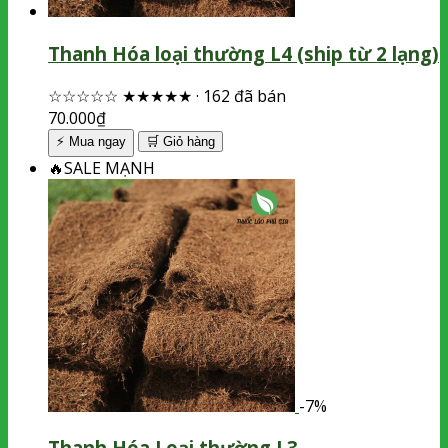
Thanh Hóa loại thường L4 (ship từ 2 lạng)
☆☆☆☆☆
★★★★★
·
162 đã bán
70.000
₫
⚡ Mua ngay
🛒
Giỏ hàng
🔥
SALE MẠNH
-7%
Thanh Hóa Loại thường L3