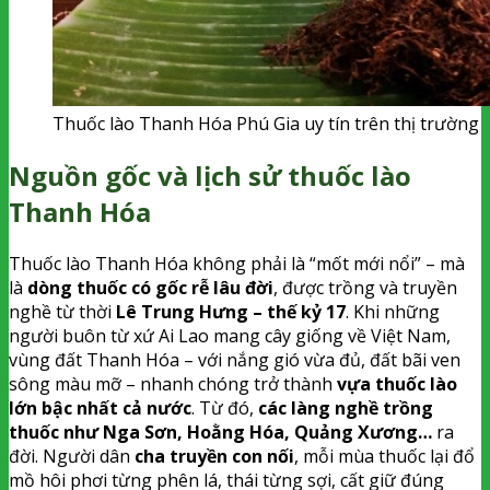
Thuốc lào Thanh Hóa Phú Gia uy tín trên thị trường
Nguồn gốc và lịch sử thuốc lào
Thanh Hóa
Thuốc lào Thanh Hóa không phải là “mốt mới nổi” – mà
là
dòng thuốc có gốc rễ lâu đời
, được trồng và truyền
nghề từ thời
Lê Trung Hưng – thế kỷ 17
. Khi những
người buôn từ xứ Ai Lao mang cây giống về Việt Nam,
vùng đất Thanh Hóa – với nắng gió vừa đủ, đất bãi ven
sông màu mỡ – nhanh chóng trở thành
vựa thuốc lào
lớn bậc nhất cả nước
. Từ đó,
các làng nghề trồng
thuốc như Nga Sơn, Hoằng Hóa, Quảng Xương…
ra
đời. Người dân
cha truyền con nối
, mỗi mùa thuốc lại đổ
mồ hôi phơi từng phên lá, thái từng sợi, cất giữ đúng