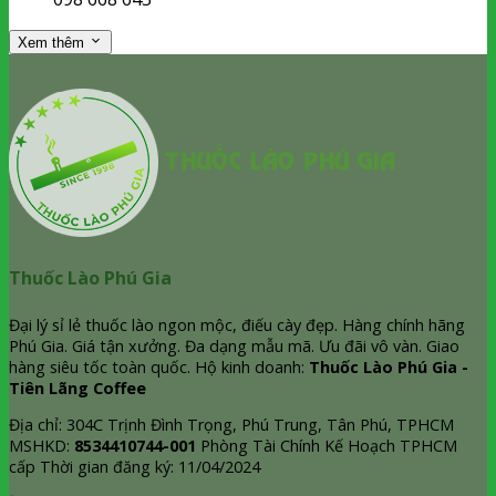
Xem thêm
Thuốc Lào Phú Gia
Đại lý sỉ lẻ thuốc lào ngon mộc, điếu cày đẹp. Hàng chính hãng
Phú Gia. Giá tận xưởng. Đa dạng mẫu mã. Ưu đãi vô vàn. Giao
hàng siêu tốc toàn quốc. Hộ kinh doanh:
Thuốc Lào Phú Gia -
Tiên Lãng Coffee
Địa chỉ: 304C Trịnh Đình Trọng, Phú Trung, Tân Phú, TPHCM
MSHKD:
8534410744-001
Phòng Tài Chính Kế Hoạch TPHCM
cấp Thời gian đăng ký: 11/04/2024