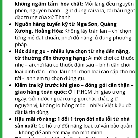
không ngâm tẩm hóa chất:
Mỗi lạng đều nguyên
phên, nguyên bánh – giữ đúng cái vị lá, cái hậu ngọt
đặc trưng của xứ Thanh.
Nguồn hàng tuyển kỹ từ Nga Sơn, Quảng
Xương, Hoằng Hóa:
Không lấy tràn lan – chỉ chọn
từng mẻ đạt chuẩn, phơi đủ nắng, ủ đúng phương
pháp.
Hút đúng gu – nhiều lựa chọn từ nhẹ đến nặng,
từ thường đến thượng hạng:
Ai mới chơi có thuốc
nhẹ – ai chơi lâu có thuốc đậm sâu – bình dân chơi
loại bình dân - chơi lâu r thì chọn loại cao cấp cho nó
tới - anh em tự chọn đúng gu.
Kiểm tra kỹ trước khi giao – đóng gói cẩn thận –
giao hàng toàn quốc:
Ở TP.HCM thì giao trong
ngày. Gửi nước ngoài cũng gói chắc chắc, giữ
nguyên vị, không lo hỏng mốc – nhiều Việt kiều đã
đặt là tin dùng.
Hậu mãi rõ ràng: 1 đổi 1 trọn đời nếu lỗi từ nhà
sản xuất:
Có hỗ trợ đổi nâng loại, tư vấn bảo quản
– không để anh em mày mò một mình.