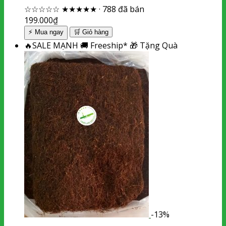
☆☆☆☆☆
★★★★★
·
788 đã bán
199.000
₫
⚡ Mua ngay
🛒
Giỏ hàng
🔥
SALE MẠNH
🚚
Freeship*
🎁
Tặng Quà
-13%