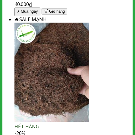
40.000
₫
⚡ Mua ngay
🛒
Giỏ hàng
🔥
SALE MẠNH
HẾT HÀNG
-20%