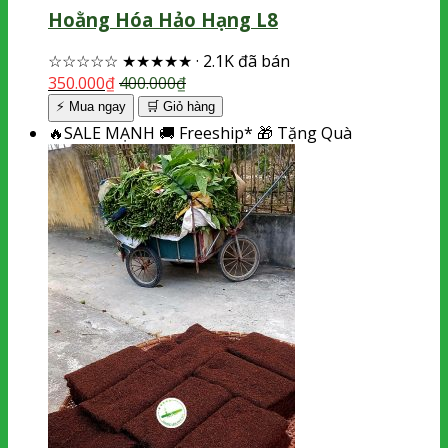
Hoằng Hóa Hảo Hạng L8
☆☆☆☆☆
★★★★★
·
2.1K đã bán
350.000
₫
400.000
₫
⚡ Mua ngay
🛒
Giỏ hàng
🔥
SALE MẠNH
🚚
Freeship*
🎁
Tặng Quà