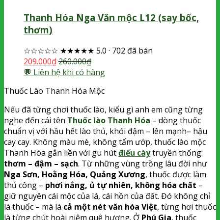
Thanh Hóa Nga Văn mộc L12 (say bốc,
thơm)
☆☆☆☆☆
★★★★★
5.0
·
702 đã bán
209.000
₫
260.000
₫
💬 Liên hệ khi có hàng
Thuốc Lào Thanh Hóa Mộc
Nếu đã từng chơi thuốc lào, kiểu gì anh em cũng từng
nghe đến cái tên
Thuốc lào Thanh Hóa
– dòng thuốc
chuẩn vị với hầu hết lào thủ, khói đậm – lên mạnh– hậu
cay cay. Không màu mè, không tẩm ướp, thuốc lào mộc
Thanh Hóa gắn liền với gu hút
điếu cày
truyền thống:
thơm – đậm – sạch
. Từ những vùng trồng lâu đời như
Nga Sơn, Hoằng Hóa, Quảng Xương
, thuốc được làm
thủ công –
phơi nắng, ủ tự nhiên, không hóa chất
–
giữ nguyên cái mộc của lá, cái hồn của đất. Đó không chỉ
là thuốc – mà là
cả một nét văn hóa Việt
, từng hơi thuốc
là từng chút hoài niệm quê hương. Ở
Phú Gia
, thuốc