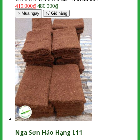
419.000
₫
480.000
₫
⚡ Mua ngay
🛒
Giỏ hàng
Nga Sơn Hảo Hạng L11