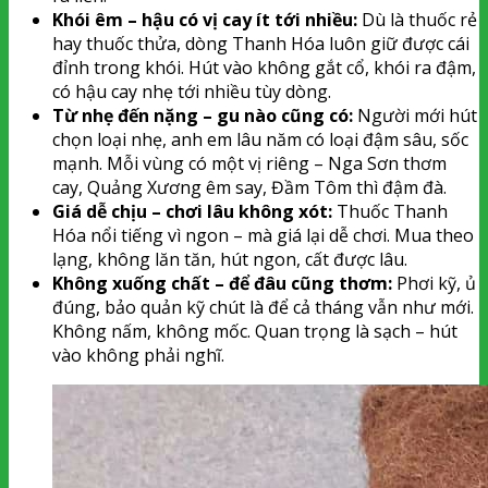
Khói êm – hậu có vị cay ít tới nhiều:
Dù là thuốc rẻ
hay thuốc thửa, dòng Thanh Hóa luôn giữ được cái
đỉnh trong khói. Hút vào không gắt cổ, khói ra đậm,
có hậu cay nhẹ tới nhiều tùy dòng.
Từ nhẹ đến nặng – gu nào cũng có:
Người mới hút
chọn loại nhẹ, anh em lâu năm có loại đậm sâu, sốc
mạnh. Mỗi vùng có một vị riêng – Nga Sơn thơm
cay, Quảng Xương êm say, Đầm Tôm thì đậm đà.
Giá dễ chịu – chơi lâu không xót:
Thuốc Thanh
Hóa nổi tiếng vì ngon – mà giá lại dễ chơi. Mua theo
lạng, không lăn tăn, hút ngon, cất được lâu.
Không xuống chất – để đâu cũng thơm:
Phơi kỹ, ủ
đúng, bảo quản kỹ chút là để cả tháng vẫn như mới.
Không nấm, không mốc. Quan trọng là sạch – hút
vào không phải nghĩ.