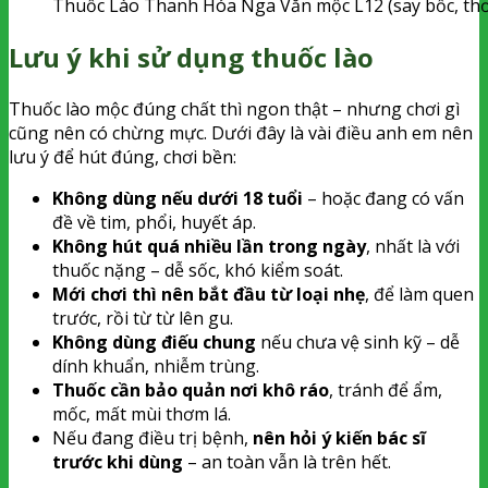
Thuốc Lào Thanh Hóa Nga Văn mộc L12 (say bốc, th
Lưu ý khi sử dụng thuốc lào
Thuốc lào mộc đúng chất thì ngon thật – nhưng chơi gì
cũng nên có chừng mực. Dưới đây là vài điều anh em nên
lưu ý để hút đúng, chơi bền:
Không dùng nếu dưới 18 tuổi
– hoặc đang có vấn
đề về tim, phổi, huyết áp.
Không hút quá nhiều lần trong ngày
, nhất là với
thuốc nặng – dễ sốc, khó kiểm soát.
Mới chơi thì nên bắt đầu từ loại nhẹ
, để làm quen
trước, rồi từ từ lên gu.
Không dùng điếu chung
nếu chưa vệ sinh kỹ – dễ
dính khuẩn, nhiễm trùng.
Thuốc cần bảo quản nơi khô ráo
, tránh để ẩm,
mốc, mất mùi thơm lá.
Nếu đang điều trị bệnh,
nên hỏi ý kiến bác sĩ
trước khi dùng
– an toàn vẫn là trên hết.