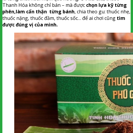
Thanh Hóa không chỉ bán – mà được
chọn lựa kỹ từng
phên,làm cẩn thận từng bánh
, chia theo gu: thuốc nhẹ,
thuốc nặng, thuốc đầm, thuốc sốc… để ai chơi cũng
tìm
được đúng vị của mình.