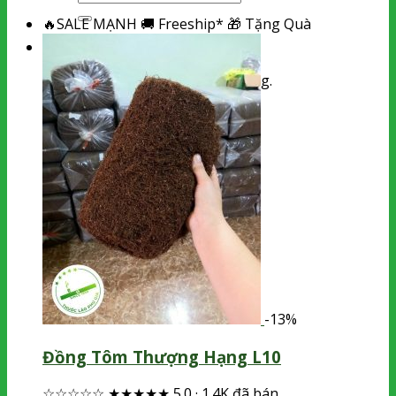
kiếm:
🔥
SALE MẠNH
🚚
Freeship*
🎁
Tặng Quà
Giỏ hàng
Chưa có sản phẩm trong giỏ hàng.
-13%
Đồng Tôm Thượng Hạng L10
☆☆☆☆☆
★★★★★
5.0
·
1.4K đã bán