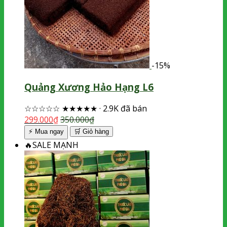
-15%
Quảng Xương Hảo Hạng L6
☆☆☆☆☆
★★★★★
·
2.9K đã bán
299.000
₫
350.000
₫
⚡ Mua ngay
🛒
Giỏ hàng
🔥
SALE MẠNH