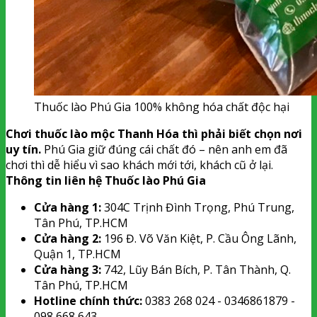
Thuốc lào Phú Gia 100% không hóa chất độc hại
Chơi thuốc lào mộc Thanh Hóa thì phải biết chọn nơi
uy tín.
Phú Gia giữ đúng cái chất đó – nên anh em đã
chơi thì dễ hiểu vì sao khách mới tới, khách cũ ở lại.
Thông tin liên hệ Thuốc lào Phú Gia
Cửa hàng 1:
304C Trịnh Đình Trọng, Phú Trung,
Tân Phú, TP.HCM
Cửa hàng 2:
196 Đ. Võ Văn Kiệt, P. Cầu Ông Lãnh,
Quận 1, TP.HCM
Cửa hàng 3:
742, Lũy Bán Bích, P. Tân Thành, Q.
Tân Phú, TP.HCM
Hotline chính thức:
0383 268 024 - 0346861879 -
098 668 643