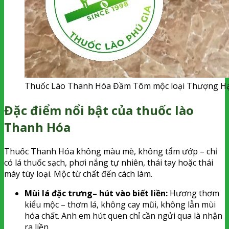
Thuốc Lào Thanh Hóa Đầm Tôm mộc loại Thượng Hạn
Đặc điểm nổi bật của thuốc lào
Thanh Hóa
Thuốc Thanh Hóa không màu mè, không tẩm ướp – chỉ
có lá thuốc sạch, phơi nắng tự nhiên, thái tay hoặc thái
máy tùy loại. Mộc từ chất đến cách làm.
Mùi lá đặc trưng– hút vào biết liền:
Hương thơm
kiểu mộc – thơm lá, không cay mũi, không lẫn mùi
hóa chất. Anh em hút quen chỉ cần ngửi qua là nhận
ra liền.