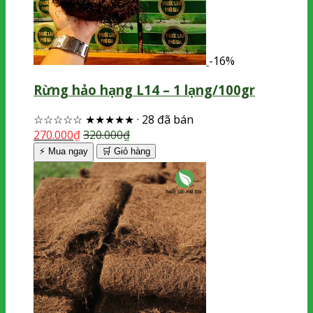
-16%
Rừng hảo hạng L14 – 1 lạng/100gr
☆☆☆☆☆
★★★★★
·
28 đã bán
270.000
₫
320.000
₫
⚡ Mua ngay
🛒
Giỏ hàng