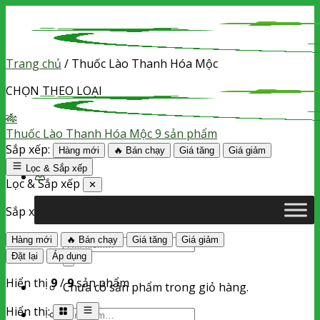
Skip
to
content
Trang chủ
/
Thuốc Lào Thanh Hóa Mộc
CHỌN THEO LOẠI
🎋
Thuốc Lào Thanh Hóa Mộc
9 sản phẩm
Sắp xếp:
Hàng mới
🔥 Bán chạy
Giá tăng
Giá giảm
Lọc & Sắp xếp
Lọc & Sắp xếp
✕
Sắp xếp theo
Hàng mới
🔥 Bán chạy
Giá tăng
Giá giảm
Tìm
Đặt lại
Áp dụng
kiếm:
Hiển thị
9
/
9
sản phẩm
Chưa có sản phẩm trong giỏ hàng.
Hiển thị:
Tìm