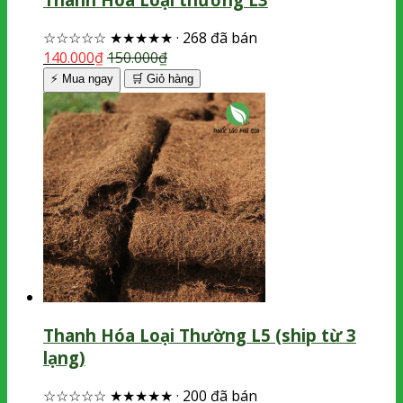
☆☆☆☆☆
★★★★★
·
268 đã bán
140.000
₫
150.000
₫
⚡ Mua ngay
🛒
Giỏ hàng
Thanh Hóa Loại Thường L5 (ship từ 3
lạng)
☆☆☆☆☆
★★★★★
·
200 đã bán