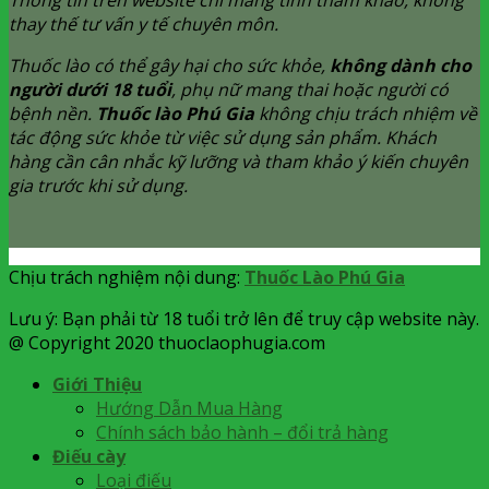
Thông tin trên website chỉ mang tính tham khảo, không
thay thế tư vấn y tế chuyên môn.
Thuốc lào có thể gây hại cho sức khỏe,
không dành cho
người dưới 18 tuổi
, phụ nữ mang thai hoặc người có
bệnh nền.
Thuốc lào Phú Gia
không chịu trách nhiệm về
tác động sức khỏe từ việc sử dụng sản phẩm. Khách
hàng cần cân nhắc kỹ lưỡng và tham khảo ý kiến chuyên
gia trước khi sử dụng.
Chịu trách nghiệm nội dung:
Thuốc Lào Phú Gia
Lưu ý: Bạn phải từ 18 tuổi trở lên để truy cập website này.
@ Copyright 2020 thuoclaophugia.com
Giới Thiệu
Hướng Dẫn Mua Hàng
Chính sách bảo hành – đổi trả hàng
Điếu cày
Loại điếu