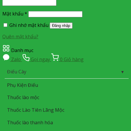
Mật khẩu
*
Ghi nhớ mật khẩu
Đăng nhập
Quên mật khẩu?
Danh mục
Zalo
Gọi ngay
0
Giỏ hàng
Điếu Cày
Phụ Kiện Điếu
Thuốc lào mộc
Thuốc Lào Tiên Lãng Mộc
Thuốc lào thanh hóa