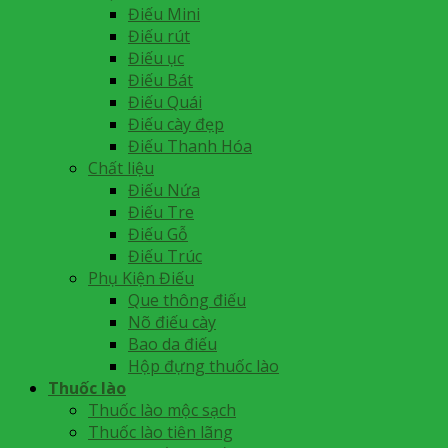
Điếu Mini
Điếu rút
Điếu ục
Điếu Bát
Điếu Quái
Điếu cày đẹp
Điếu Thanh Hóa
Chất liệu
Điếu Nứa
Điếu Tre
Điếu Gỗ
Điếu Trúc
Phụ Kiện Điếu
Que thông điếu
Nõ điếu cày
Bao da điếu
Hộp đựng thuốc lào
Thuốc lào
Thuốc lào mộc sạch
Thuốc lào tiên lãng