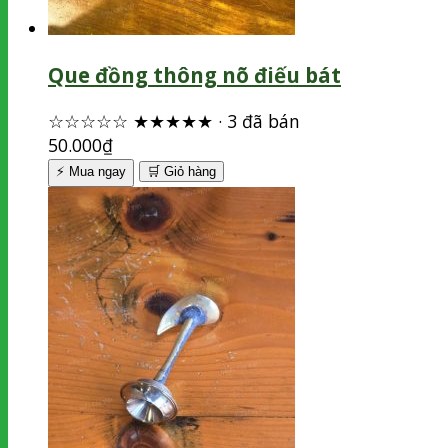
Que đồng thông nõ điếu bát
☆☆☆☆☆
★★★★★
·
3 đã bán
50.000
₫
⚡ Mua ngay
🛒
Giỏ hàng