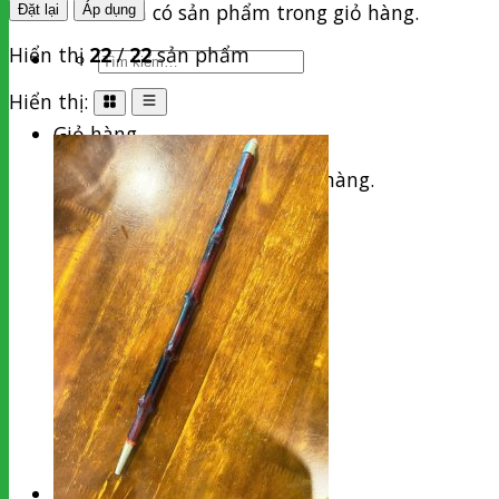
Chưa có sản phẩm trong giỏ hàng.
Đặt lại
Áp dụng
Hiển thị
22
/
22
sản phẩm
Tìm
kiếm:
Hiển thị:
Giỏ hàng
Chưa có sản phẩm trong giỏ hàng.