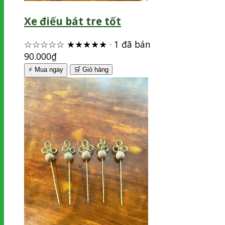
Xe điếu bát tre tốt
☆☆☆☆☆
★★★★★
·
1 đã bán
90.000
₫
⚡ Mua ngay
🛒
Giỏ hàng