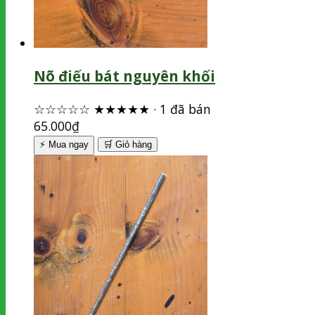
Nõ điếu bát nguyên khối
☆☆☆☆☆
★★★★★
·
1 đã bán
65.000
₫
⚡ Mua ngay
🛒
Giỏ hàng