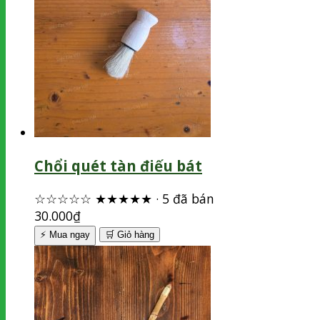
Chổi quét tàn điếu bát
☆☆☆☆☆
★★★★★
·
5 đã bán
30.000
₫
⚡ Mua ngay
🛒
Giỏ hàng