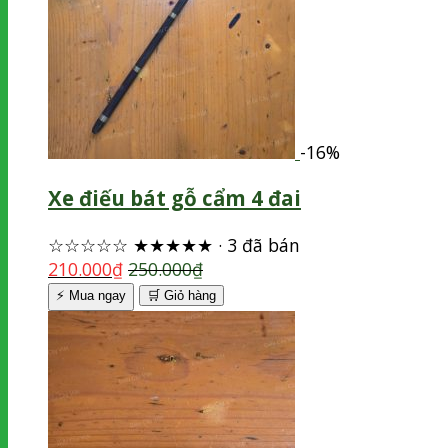
-16%
Xe điếu bát gỗ cẩm 4 đai
☆☆☆☆☆
★★★★★
·
3 đã bán
210.000
₫
250.000
₫
⚡ Mua ngay
🛒
Giỏ hàng