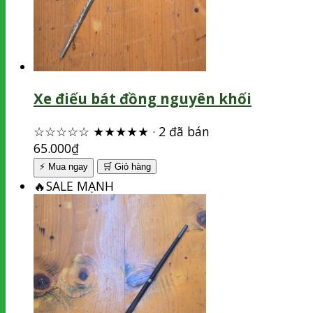
Xe điếu bát đồng nguyên khối
☆☆☆☆☆
★★★★★
·
2 đã bán
65.000
₫
⚡ Mua ngay
🛒
Giỏ hàng
🔥
SALE MẠNH