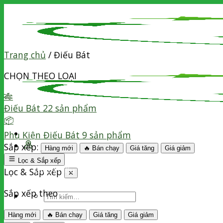
Skip
to
content
Trang chủ
/
Điếu Bát
CHỌN THEO LOẠI
🎋
Điếu Bát
22 sản phẩm
📦
Phụ Kiện Điếu Bát
9 sản phẩm
Sắp xếp:
Hàng mới
🔥 Bán chạy
Giá tăng
Giá giảm
Lọc & Sắp xếp
Giới Thiệu
Điếu cày
Thuốc lào
Lọc & Sắp xếp
✕
Sắp xếp theo
Tìm
kiếm:
Hàng mới
🔥 Bán chạy
Giá tăng
Giá giảm