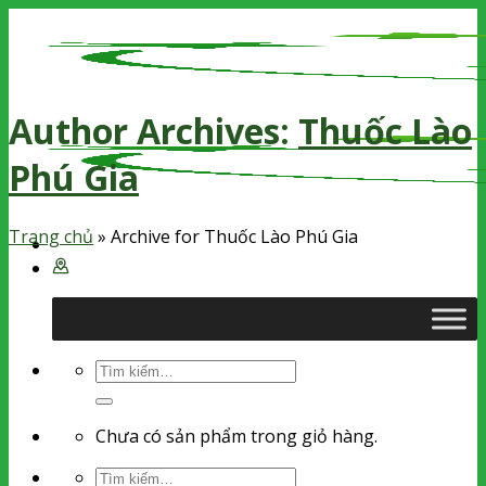
Skip
to
content
Author Archives:
Thuốc Lào
Phú Gia
Trang chủ
»
Archive for Thuốc Lào Phú Gia
Tìm
kiếm:
Chưa có sản phẩm trong giỏ hàng.
Tìm