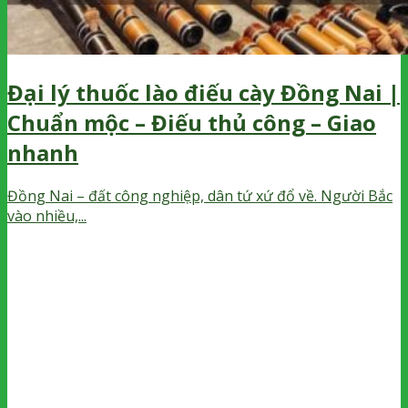
Đại lý thuốc lào điếu cày Đồng Nai |
Chuẩn mộc – Điếu thủ công – Giao
nhanh
Đồng Nai – đất công nghiệp, dân tứ xứ đổ về. Người Bắc
vào nhiều,...