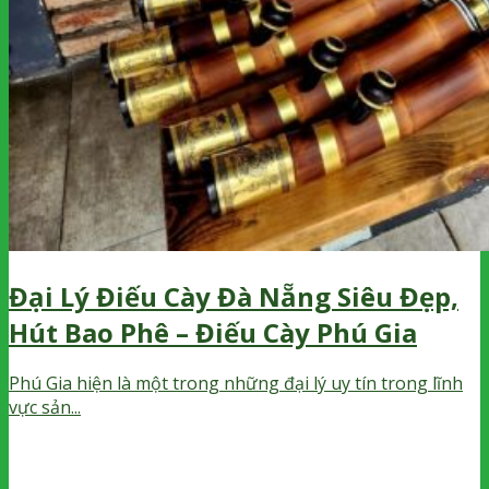
Đại Lý Điếu Cày Đà Nẵng Siêu Đẹp,
Hút Bao Phê – Điếu Cày Phú Gia
Phú Gia hiện là một trong những đại lý uy tín trong lĩnh
vực sản...