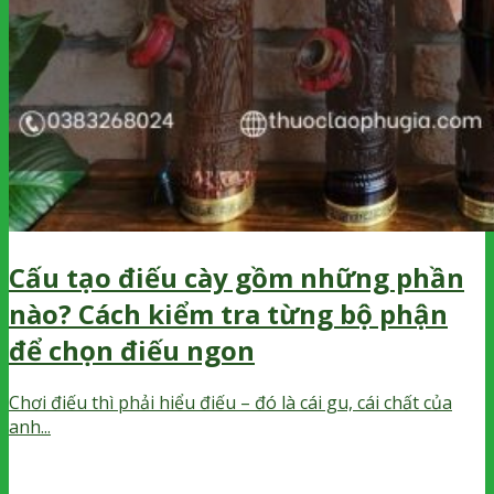
Cấu tạo điếu cày gồm những phần
nào? Cách kiểm tra từng bộ phận
để chọn điếu ngon
Chơi điếu thì phải hiểu điếu – đó là cái gu, cái chất của
anh...