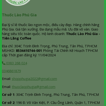
Thuốc Lào Phú Gia
Đại lý sỉ lẻ thuốc lào ngon mộc, điếu cày đẹp. Hàng chính hãng
Phú Gia. Giá tận xưởng. Đa dạng mẫu mã. Ưu đãi vô vàn. Giao
hàng siêu tốc toàn quốc. Hộ kinh doanh:
Thuốc Lào Phú Gia -
Tiên Lãng Coffee
Địa chỉ: 304C Trịnh Đình Trọng, Phú Trung, Tân Phú, TPHCM
MSHKD:
8534410744-001
Phòng Tài Chính Kế Hoạch TPHCM
cấp Thời gian đăng ký: 11/04/2024
0383 268 024
0346861879
Email:
shopphugia2022@gmail.com
Email:
thuoclaophugia@gmail.com
Cơ sở 1
: 304C Trịnh Đình Trọng, Phú Trung, Tân Phú, TPHCM
Cơ sở 2
: 196 Đ. Võ Văn Kiệt, P. Cầu Ông Lãnh, Quận 1, TPHCM