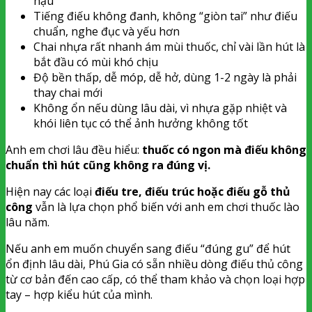
hậu
Tiếng điếu không đanh, không “giòn tai” như điếu
chuẩn, nghe đục và yếu hơn
Chai nhựa rất nhanh ám mùi thuốc, chỉ vài lần hút là
bắt đầu có mùi khó chịu
Độ bền thấp, dễ móp, dễ hở, dùng 1-2 ngày là phải
thay chai mới
Không ổn nếu dùng lâu dài, vì nhựa gặp nhiệt và
khói liên tục có thể ảnh hưởng không tốt
Anh em chơi lâu đều hiểu:
thuốc có ngon mà điếu không
chuẩn thì hút cũng không ra đúng vị.
Hiện nay các loại
điếu tre, điếu trúc hoặc điếu gỗ thủ
công
vẫn là lựa chọn phổ biến với anh em chơi thuốc lào
lâu năm.
Nếu anh em muốn chuyển sang điếu “đúng gu” để hút
ổn định lâu dài, Phú Gia có sẵn nhiều dòng điếu thủ công
từ cơ bản đến cao cấp, có thể tham khảo và chọn loại hợp
tay – hợp kiểu hút của mình.