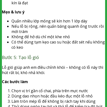
kín là đạt
Mẹo & lưu ý
Quấn nhiều lớp mỏng sẽ kín hơn 1 lớp dày
Nếu lỗ bị rộng, nên quấn băng quanh ống trước rồi
mới trám
Không để hở dù chỉ một khe nhỏ
Có thể dùng tạm kẹo cao su hoặc đất sét nếu không
có keo
Bước 5: Tạo lỗ gió
Lỗ gió giúp anh em điều chỉnh khói – không có lỗ này thì
hút rất bí, khó nhả khói.
Các bước làm
Chọn vị trí gần cổ chai, phía trên mực nước
Dùng dao nhọn hoặc đầu kéo đục một lỗ nhỏ
Làm tròn mép lỗ để không bị rách tay khi dùng
Thử dùng ngón tay bịt và thả lỗ để kiểm tra độ hút