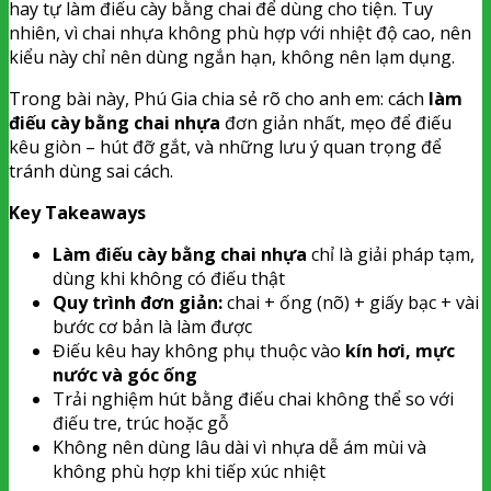
hay tự làm điếu cày bằng chai để dùng cho tiện. Tuy
nhiên, vì chai nhựa không phù hợp với nhiệt độ cao, nên
kiểu này chỉ nên dùng ngắn hạn, không nên lạm dụng.
Trong bài này, Phú Gia chia sẻ rõ cho anh em: cách
làm
điếu cày bằng chai nhựa
đơn giản nhất, mẹo để điếu
kêu giòn – hút đỡ gắt, và những lưu ý quan trọng để
tránh dùng sai cách.
Key Takeaways
Làm điếu cày bằng chai nhựa
chỉ là giải pháp tạm,
dùng khi không có điếu thật
Quy trình đơn giản:
chai + ống (nõ) + giấy bạc + vài
bước cơ bản là làm được
Điếu kêu hay không phụ thuộc vào
kín hơi, mực
nước và góc ống
Trải nghiệm hút bằng điếu chai không thể so với
điếu tre, trúc hoặc gỗ
Không nên dùng lâu dài vì nhựa dễ ám mùi và
không phù hợp khi tiếp xúc nhiệt