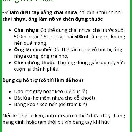
Để
làm điếu cày bằng chai nhựa
, chỉ cần 3 thứ chính:
chai nhựa, ống làm nõ và chén đựng thuốc
.
Chai nhựa
: Có thể dùng chai nhựa, chai nước suối
500ml hoặc 1.5L. Gợi ý: chai
500ml
cầm gọn, không
nên quá mỏng.
Ống làm nõ điếu
: Có thể tận dụng vỏ bút bi, ống
nhựa cứng, ống tre nhỏ.
Chén đựng thuốc
: Thường dùng giấy bạc dày vừa
cuộn lại thành phễu.
Dụng cụ hỗ trợ (có thì làm dễ hơn)
Dao rọc giấy hoặc kéo (để đục lỗ)
Bật lửa (hơ mềm nhựa cho dễ khoét)
Băng keo / keo nến (để trám kín)
Nếu không có keo, anh em vẫn có thể “chữa cháy” bằng
băng dính hoặc tạm thời bịt kín bằng tay khi hút.