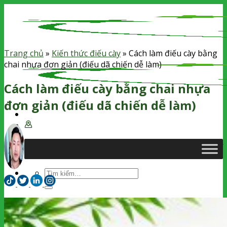
Skip
to
content
Trang chủ
»
Kiến thức điếu cày
»
Cách làm điếu cày bằng
chai nhựa đơn giản (điếu dã chiến dễ làm)
Cách làm điếu cày bằng chai nhựa
đơn giản (điếu dã chiến dễ làm)
Thuốc Lào Phú Gia
06/06/2026
455
Tìm
kiếm:
Chưa có sản phẩm trong giỏ hàng.
Tìm