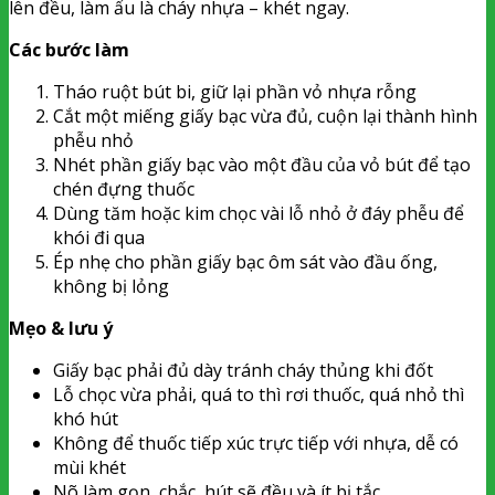
lên đều, làm ẩu là cháy nhựa – khét ngay.
Các bước làm
Tháo ruột bút bi, giữ lại phần vỏ nhựa rỗng
Cắt một miếng giấy bạc vừa đủ, cuộn lại thành hình
phễu nhỏ
Nhét phần giấy bạc vào một đầu của vỏ bút để tạo
chén đựng thuốc
Dùng tăm hoặc kim chọc vài lỗ nhỏ ở đáy phễu để
khói đi qua
Ép nhẹ cho phần giấy bạc ôm sát vào đầu ống,
không bị lỏng
Mẹo & lưu ý
Giấy bạc phải đủ dày tránh cháy thủng khi đốt
Lỗ chọc vừa phải, quá to thì rơi thuốc, quá nhỏ thì
khó hút
Không để thuốc tiếp xúc trực tiếp với nhựa, dễ có
mùi khét
Nõ làm gọn, chắc, hút sẽ đều và ít bị tắc