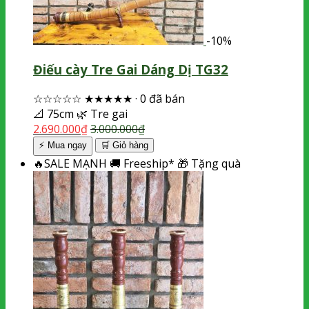
-10%
Điếu cày Tre Gai Dáng Dị TG32
☆☆☆☆☆
★★★★★
·
0 đã bán
📐
75cm
🌿
Tre gai
2.690.000
₫
3.000.000
₫
⚡ Mua ngay
🛒
Giỏ hàng
🔥
SALE MẠNH
🚚
Freeship*
🎁
Tặng quà