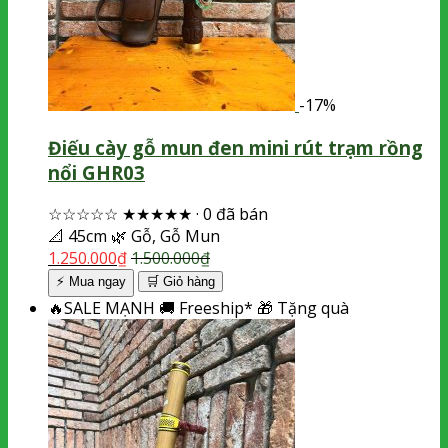
-17%
Điếu cày gỗ mun đen mini rút trạm rồng
nổi GHR03
☆☆☆☆☆
★★★★★
·
0 đã bán
📐
45cm
🌿
Gỗ, Gỗ Mun
1.250.000
₫
1.500.000
₫
⚡ Mua ngay
🛒
Giỏ hàng
🔥
SALE MẠNH
🚚
Freeship*
🎁
Tặng quà