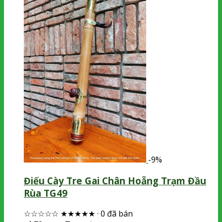
-9%
Điếu Cày Tre Gai Chân Hoẵng Trạm Đầu
Rùa TG49
☆☆☆☆☆
★★★★★
·
0 đã bán