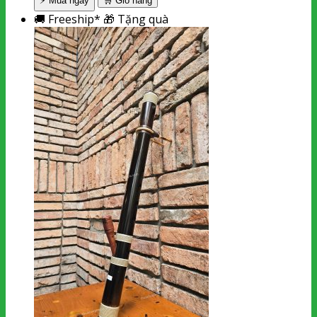
⚡ Mua ngay
🛒
Giỏ hàng
🚚
Freeship*
🎁
Tặng quà