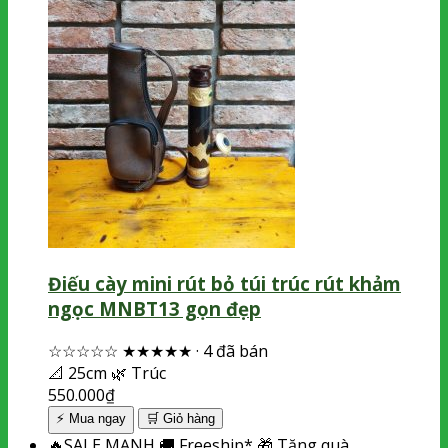
Điếu cày mini rút bỏ túi trúc rút khảm
ngọc MNBT13 gọn đẹp
☆☆☆☆☆
★★★★★
·
4 đã bán
📐
25cm
🌿
Trúc
550.000
₫
⚡ Mua ngay
🛒
Giỏ hàng
🔥
SALE MẠNH
🚚
Freeship*
🎁
Tặng quà