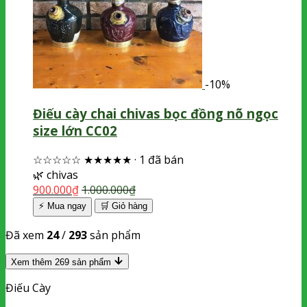
-10%
Điếu cày chai chivas bọc đồng nõ ngọc
size lớn CC02
☆☆☆☆☆
★★★★★
·
1 đã bán
🌿
chivas
900.000
₫
1.000.000
₫
⚡ Mua ngay
🛒
Giỏ hàng
Đã xem
24
/
293
sản phẩm
Xem thêm
269
sản phẩm
Điếu Cày