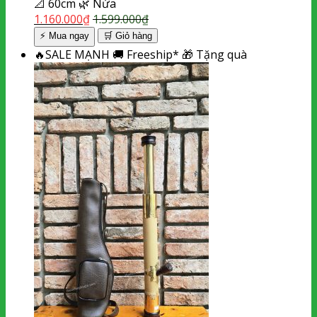
📐
60cm
🌿
Nứa
1.160.000
₫
1.599.000
₫
⚡ Mua ngay
🛒
Giỏ hàng
🔥
SALE MẠNH
🚚
Freeship*
🎁
Tặng quà