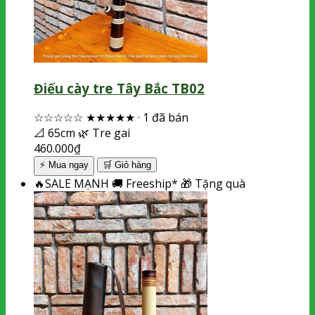
Điếu cày tre Tây Bắc TB02
☆☆☆☆☆
★★★★★
·
1 đã bán
📐
65cm
🌿
Tre gai
460.000
₫
⚡ Mua ngay
🛒
Giỏ hàng
🔥
SALE MẠNH
🚚
Freeship*
🎁
Tặng quà