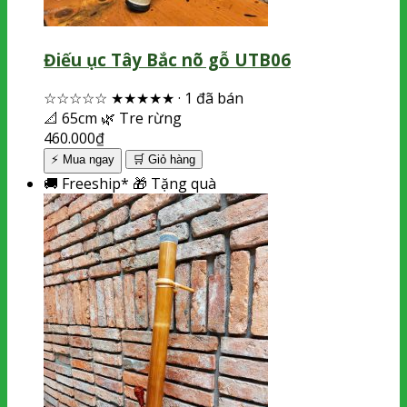
Điếu ục Tây Bắc nõ gỗ UTB06
☆☆☆☆☆
★★★★★
·
1 đã bán
📐
65cm
🌿
Tre rừng
460.000
₫
⚡ Mua ngay
🛒
Giỏ hàng
🚚
Freeship*
🎁
Tặng quà