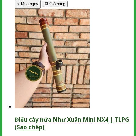
⚡ Mua ngay
🛒
Giỏ hàng
Điếu cày nứa Như Xuân Mini NX4 | TLPG
(Sao chép)