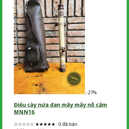
-27%
Điếu cày nứa đan mây mây nõ cẩm
MNN16
☆☆☆☆☆
★★★★★
·
0 đã bán