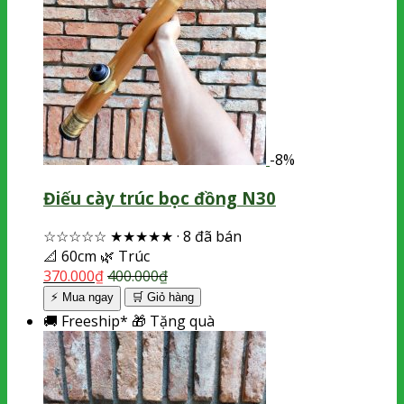
-8%
Điếu cày trúc bọc đồng N30
☆☆☆☆☆
★★★★★
·
8 đã bán
📐
60cm
🌿
Trúc
370.000
₫
400.000
₫
⚡ Mua ngay
🛒
Giỏ hàng
🚚
Freeship*
🎁
Tặng quà