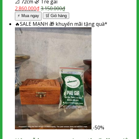
📐
72cm
🌿
Tre gai
2.860.000
₫
3.150.000
₫
⚡ Mua ngay
🛒
Giỏ hàng
🔥
SALE MẠNH
🎁
khuyến mãi tặng quà*
-50%