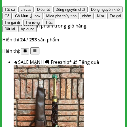
kiếm:
Tất cả
chivas
Điếu rút
Đồng nguyên chất
Đồng nguyên khối
Giỏ hàng
Gỗ
Gỗ Mun
inox
Mica pha thủy tinh
nhôm
Nứa
Tre gai
Tre gai dị
Tre rừng
Trúc
Chưa có sản phẩm trong giỏ hàng.
Đặt lại
Áp dụng
Hiển thị
24
/
293
sản phẩm
Hiển thị:
🔥
SALE MẠNH
🚚
Freeship*
🎁
Tặng quà