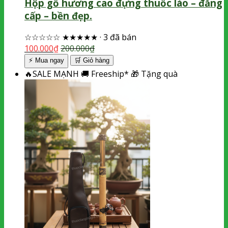
Hộp gỗ hương cao đựng thuốc lào – đẳng
cấp – bền đẹp.
☆☆☆☆☆
★★★★★
·
3 đã bán
100.000
₫
200.000
₫
⚡ Mua ngay
🛒
Giỏ hàng
🔥
SALE MẠNH
🚚
Freeship*
🎁
Tặng quà