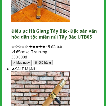
Điếu ục Hà Giang Tây Bắc- Đặc sản văn
hóa dân tộc miền núi Tây Bắc UTB05
☆☆☆☆☆
★★★★★
·
9 đã bán
📐
65cm
🌿
Tre rừng
330.000
₫
⚡ Mua ngay
🛒
Giỏ hàng
🔥
SALE MẠNH