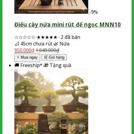
-9%
Điếu cày nứa mini rút đế ngọc MNN10
☆☆☆☆☆
★★★★★
·
2 đã bán
📐
45cm chưa rút
🌿
Nứa
950.000
₫
1.049.000
₫
⚡ Mua ngay
🛒
Giỏ hàng
🚚
Freeship*
🎁
Tặng quà