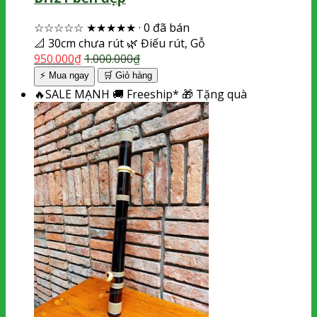
☆☆☆☆☆
★★★★★
·
0 đã bán
📐
30cm chưa rút
🌿
Điếu rút, Gỗ
950.000
₫
1.000.000
₫
⚡ Mua ngay
🛒
Giỏ hàng
🔥
SALE MẠNH
🚚
Freeship*
🎁
Tặng quà