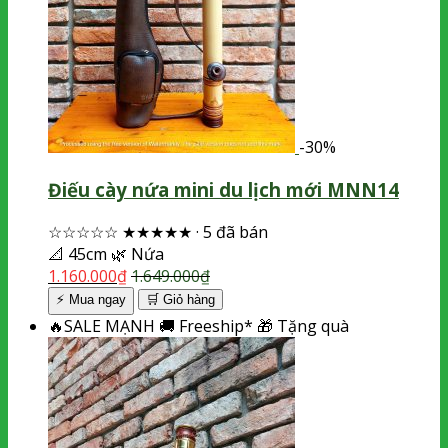
-30%
Điếu cày nứa mini du lịch mới MNN14
☆☆☆☆☆
★★★★★
·
5 đã bán
📐
45cm
🌿
Nứa
1.160.000
₫
1.649.000
₫
⚡ Mua ngay
🛒
Giỏ hàng
🔥
SALE MẠNH
🚚
Freeship*
🎁
Tặng quà