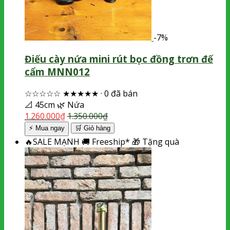
-7%
Điếu cày nứa mini rút bọc đồng trơn đế
cẩm MNN012
☆☆☆☆☆
★★★★★
·
0 đã bán
📐
45cm
🌿
Nứa
1.260.000
₫
1.350.000
₫
⚡ Mua ngay
🛒
Giỏ hàng
🔥
SALE MẠNH
🚚
Freeship*
🎁
Tặng quà