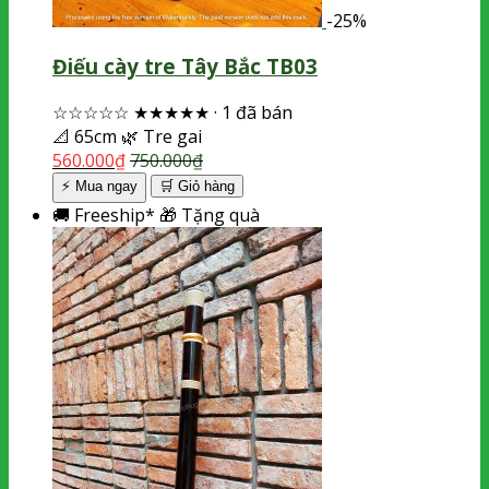
-25%
Điếu cày tre Tây Bắc TB03
☆☆☆☆☆
★★★★★
·
1 đã bán
📐
65cm
🌿
Tre gai
560.000
₫
750.000
₫
⚡ Mua ngay
🛒
Giỏ hàng
🚚
Freeship*
🎁
Tặng quà