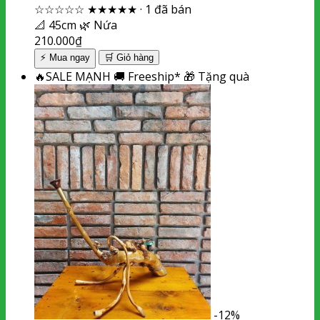
☆☆☆☆☆
★★★★★
·
1 đã bán
📐
45cm
🌿
Nứa
210.000
₫
⚡ Mua ngay
🛒
Giỏ hàng
🔥
SALE MẠNH
🚚
Freeship*
🎁
Tặng quà
-12%