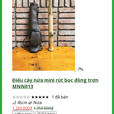
-7%
Điếu cày nứa mini rút bọc đồng trơn
MNN013
☆☆☆☆☆
★★★★★
·
1 đã bán
📐
45cm
🌿
Nứa
1.260.000
₫
1.350.000
₫