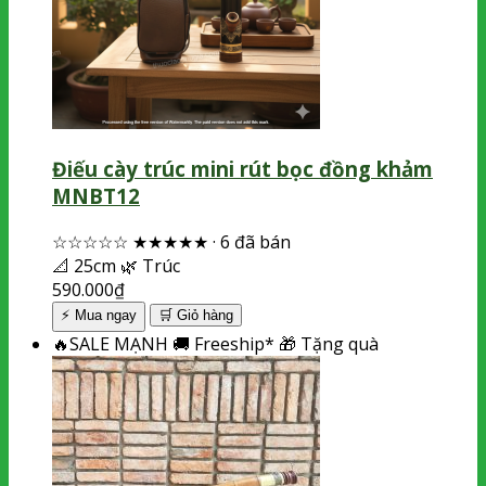
Điếu cày trúc mini rút bọc đồng khảm
MNBT12
☆☆☆☆☆
★★★★★
·
6 đã bán
📐
25cm
🌿
Trúc
590.000
₫
⚡ Mua ngay
🛒
Giỏ hàng
🔥
SALE MẠNH
🚚
Freeship*
🎁
Tặng quà