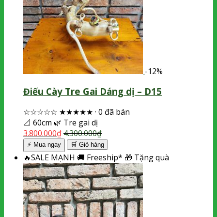
-12%
Điếu Cày Tre Gai Dáng dị – D15
☆☆☆☆☆
★★★★★
·
0 đã bán
📐
60cm
🌿
Tre gai dị
3.800.000
₫
4.300.000
₫
⚡ Mua ngay
🛒
Giỏ hàng
🔥
SALE MẠNH
🚚
Freeship*
🎁
Tặng quà