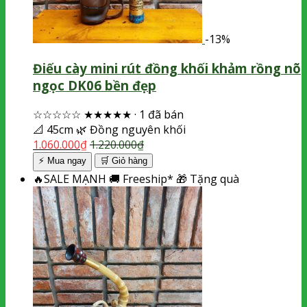
-13%
Điếu cày mini rút đồng khối khảm rồng nõ
ngọc DK06 bền đẹp
☆☆☆☆☆
★★★★★
·
1 đã bán
📐
45cm
🌿
Đồng nguyên khối
1.060.000
₫
1.220.000
₫
⚡ Mua ngay
🛒
Giỏ hàng
🔥
SALE MẠNH
🚚
Freeship*
🎁
Tặng quà