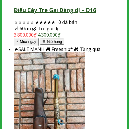
Điếu Cày Tre Gai Dáng dị – D16
☆☆☆☆☆
★★★★★
·
0 đã bán
📐
60cm
🌿
Tre gai dị
3.800.000
₫
4.300.000
₫
⚡ Mua ngay
🛒
Giỏ hàng
🔥
SALE MẠNH
🚚
Freeship*
🎁
Tặng quà