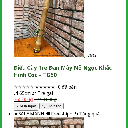
-76%
Điếu Cày Tre Đan Mây Nỏ Ngọc Khắc
Hình Cóc – TG50
☆☆☆☆☆
★★★★★
·
0 đã bán
📐
65cm
🌿
Tre gai
760.000
₫
3.150.000
₫
⚡ Mua ngay
🛒
Giỏ hàng
🔥
SALE MẠNH
🚚
Freeship*
🎁
Tặng quà