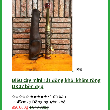
-19%
Điếu cày mini rút đồng khối khảm rồng
DK07 bền đẹp
☆☆☆☆☆
★★★★★
·
1 đã bán
📐
45cm
🌿
Đồng nguyên khối
850.000
₫
1.049.000
₫