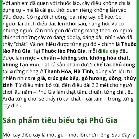
Với anh em đã quen với thuốc lào, cây điếu không chỉ là
dụng cụ – mà là cái gu, thói quen riêng không lẫn vào
đâu được. Có người chuộng loại nhẹ tay, dễ kéo. Có
người lại thích điếu dài, lên khói sâu, nặng hơi. Và có
những người cần nhỏ gọn dễ dàng mang theo, có người
chỉ chơi những cây có dáng độc lạ, dáng dài, nhìn vào đã
thấy “chất”. Và nơi hiểu được từng gu đó – chính là
Thuốc
lào Phú Gia
. Tại
Thuốc lào Phú Gia
, mỗi
điếu cày
đều
được làm
mộc – chuẩn – không sơn, không hóa chất,
không tạo mùi
. Tất cả sản phẩm được
chế tác thủ công
tại xưởng riêng ở
Thanh Hóa, Hà Tĩnh
, dùng vật liệu tự
nhiên như
tre già, trúc gác bếp, gỗ hương, đồng, thủy
tinh
. Từ điếu mini bỏ túi, đến điếu dài 2,2 mét cho người
chơi lâu năm – Phú Gia làm thật tâm, chuẩn từng chi tiết.
Ai đã từng chơi sẽ thấy rõ cái chất – cái tâm – trong từng
cây điếu.
Sản phẩm tiêu biểu tại Phú Gia
Mỗi cây điếu cày là một gu – một lối chơi riêng. Sau đây là