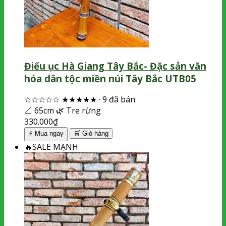
Điếu ục Hà Giang Tây Bắc- Đặc sản văn
hóa dân tộc miền núi Tây Bắc UTB05
☆☆☆☆☆
★★★★★
·
9 đã bán
📐
65cm
🌿
Tre rừng
330.000
₫
⚡ Mua ngay
🛒
Giỏ hàng
🔥
SALE MẠNH