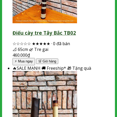
Điếu cày tre Tây Bắc TB02
☆☆☆☆☆
★★★★★
·
0 đã bán
📐
65cm
🌿
Tre gai
460.000
₫
⚡ Mua ngay
🛒
Giỏ hàng
🔥
SALE MẠNH
🚚
Freeship*
🎁
Tặng quà