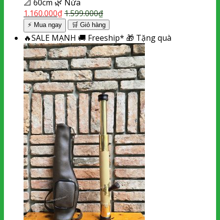
📐
60cm
🌿
Nứa
1.160.000
₫
1.599.000
₫
⚡ Mua ngay
🛒
Giỏ hàng
🔥
SALE MẠNH
🚚
Freeship*
🎁
Tặng quà