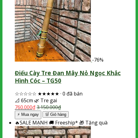
-76%
Điếu Cày Tre Đan Mây Nỏ Ngọc Khắc
Hình Cóc – TG50
☆☆☆☆☆
★★★★★
·
0 đã bán
📐
65cm
🌿
Tre gai
760.000
₫
3.150.000
₫
⚡ Mua ngay
🛒
Giỏ hàng
🔥
SALE MẠNH
🚚
Freeship*
🎁
Tặng quà