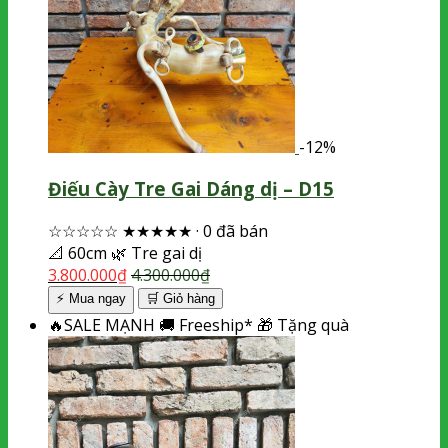
-12%
Điếu Cày Tre Gai Dáng dị – D15
☆☆☆☆☆
★★★★★
·
0 đã bán
📐
60cm
🌿
Tre gai dị
3.800.000
₫
4.300.000
₫
⚡ Mua ngay
🛒
Giỏ hàng
🔥
SALE MẠNH
🚚
Freeship*
🎁
Tặng quà