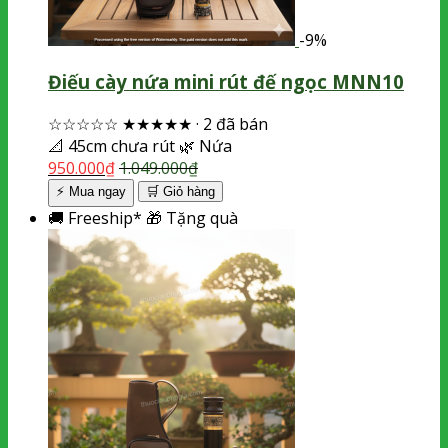
-9%
Điếu cày nứa mini rút đế ngọc MNN10
☆☆☆☆☆
★★★★★
·
2 đã bán
📐
45cm chưa rút
🌿
Nứa
950.000
₫
1.049.000
₫
⚡ Mua ngay
🛒
Giỏ hàng
🚚
Freeship*
🎁
Tặng quà