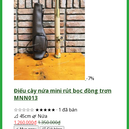
-7%
Điếu cày nứa mini rút bọc đồng trơn
MNN013
☆☆☆☆☆
★★★★★
·
1 đã bán
📐
45cm
🌿
Nứa
1.260.000
₫
1.350.000
₫