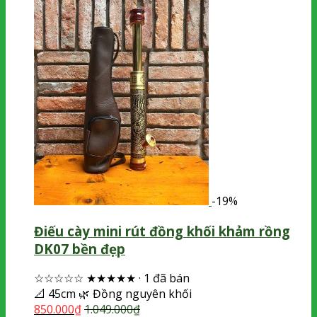
-19%
Điếu cày mini rút đồng khối khảm rồng
DK07 bền đẹp
☆☆☆☆☆
★★★★★
·
1 đã bán
📐
45cm
🌿
Đồng nguyên khối
850.000
₫
1.049.000
₫