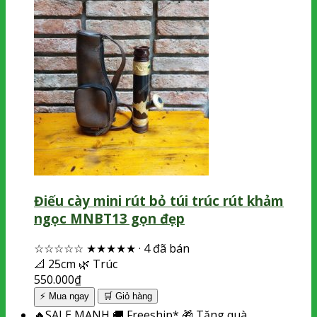
Điếu cày mini rút bỏ túi trúc rút khảm
ngọc MNBT13 gọn đẹp
☆☆☆☆☆
★★★★★
·
4 đã bán
📐
25cm
🌿
Trúc
550.000
₫
⚡ Mua ngay
🛒
Giỏ hàng
🔥
SALE MẠNH
🚚
Freeship*
🎁
Tặng quà