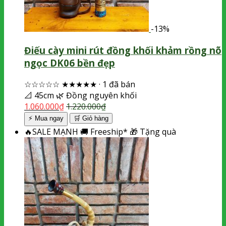
-13%
Điếu cày mini rút đồng khối khảm rồng nõ
ngọc DK06 bền đẹp
☆☆☆☆☆
★★★★★
·
1 đã bán
📐
45cm
🌿
Đồng nguyên khối
1.060.000
₫
1.220.000
₫
⚡ Mua ngay
🛒
Giỏ hàng
🔥
SALE MẠNH
🚚
Freeship*
🎁
Tặng quà