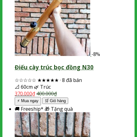
-8%
Điếu cày trúc bọc đồng N30
☆☆☆☆☆
★★★★★
·
8 đã bán
📐
60cm
🌿
Trúc
370.000
₫
400.000
₫
⚡ Mua ngay
🛒
Giỏ hàng
🚚
Freeship*
🎁
Tặng quà