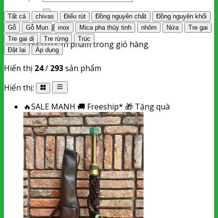
kiếm:
Tất cả
chivas
Điếu rút
Đồng nguyên chất
Đồng nguyên khối
Giỏ hàng
Gỗ
Gỗ Mun
inox
Mica pha thủy tinh
nhôm
Nứa
Tre gai
Tre gai dị
Tre rừng
Trúc
Chưa có sản phẩm trong giỏ hàng.
Đặt lại
Áp dụng
Hiển thị
24
/
293
sản phẩm
Hiển thị:
🔥
SALE MẠNH
🚚
Freeship*
🎁
Tặng quà