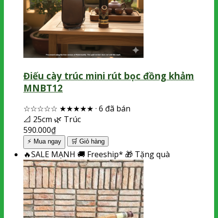
Điếu cày trúc mini rút bọc đồng khảm
MNBT12
☆☆☆☆☆
★★★★★
·
6 đã bán
📐
25cm
🌿
Trúc
590.000
₫
⚡ Mua ngay
🛒
Giỏ hàng
🔥
SALE MẠNH
🚚
Freeship*
🎁
Tặng quà