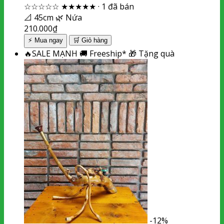
☆☆☆☆☆
★★★★★
·
1 đã bán
📐
45cm
🌿
Nứa
210.000
₫
⚡ Mua ngay
🛒
Giỏ hàng
🔥
SALE MẠNH
🚚
Freeship*
🎁
Tặng quà
-12%