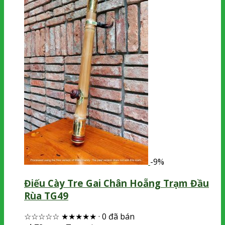
-9%
Điếu Cày Tre Gai Chân Hoẵng Trạm Đầu
Rùa TG49
☆☆☆☆☆
★★★★★
·
0 đã bán