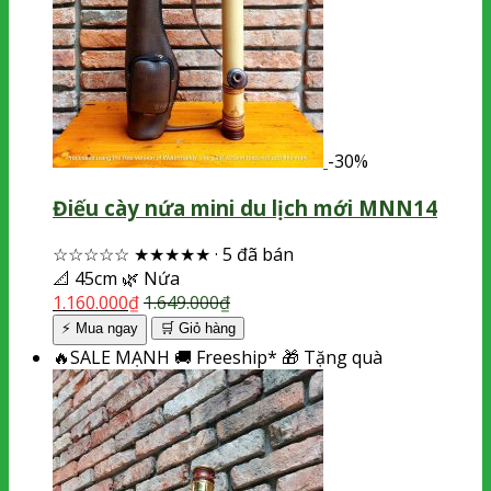
-30%
Điếu cày nứa mini du lịch mới MNN14
☆☆☆☆☆
★★★★★
·
5 đã bán
📐
45cm
🌿
Nứa
1.160.000
₫
1.649.000
₫
⚡ Mua ngay
🛒
Giỏ hàng
🔥
SALE MẠNH
🚚
Freeship*
🎁
Tặng quà