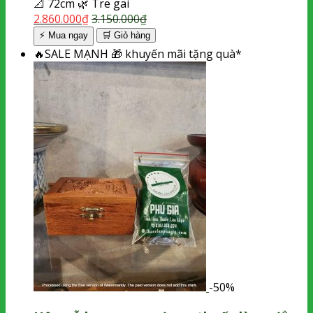
📐
72cm
🌿
Tre gai
2.860.000
₫
3.150.000
₫
⚡ Mua ngay
🛒
Giỏ hàng
🔥
SALE MẠNH
🎁
khuyến mãi tặng quà*
-50%