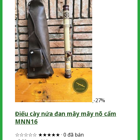
-27%
Điếu cày nứa đan mây mây nõ cẩm
MNN16
☆☆☆☆☆
★★★★★
·
0 đã bán