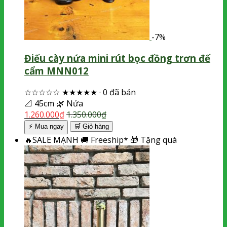
-7%
Điếu cày nứa mini rút bọc đồng trơn đế
cẩm MNN012
☆☆☆☆☆
★★★★★
·
0 đã bán
📐
45cm
🌿
Nứa
1.260.000
₫
1.350.000
₫
⚡ Mua ngay
🛒
Giỏ hàng
🔥
SALE MẠNH
🚚
Freeship*
🎁
Tặng quà