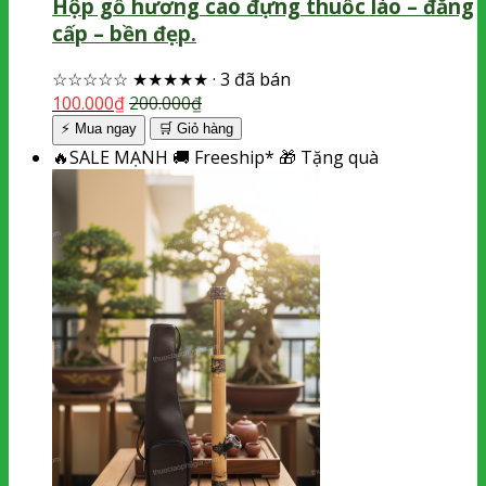
Hộp gỗ hương cao đựng thuốc lào – đẳng
cấp – bền đẹp.
☆☆☆☆☆
★★★★★
·
3 đã bán
100.000
₫
200.000
₫
⚡ Mua ngay
🛒
Giỏ hàng
🔥
SALE MẠNH
🚚
Freeship*
🎁
Tặng quà