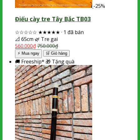
-25%
Điếu cày tre Tây Bắc TB03
☆☆☆☆☆
★★★★★
·
1 đã bán
📐
65cm
🌿
Tre gai
560.000
₫
750.000
₫
⚡ Mua ngay
🛒
Giỏ hàng
🚚
Freeship*
🎁
Tặng quà