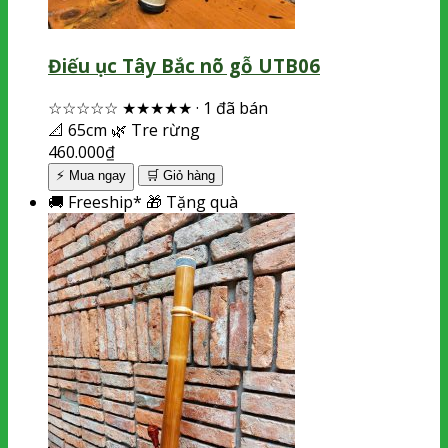
Điếu ục Tây Bắc nõ gỗ UTB06
☆☆☆☆☆
★★★★★
·
1 đã bán
📐
65cm
🌿
Tre rừng
460.000
₫
⚡ Mua ngay
🛒
Giỏ hàng
🚚
Freeship*
🎁
Tặng quà