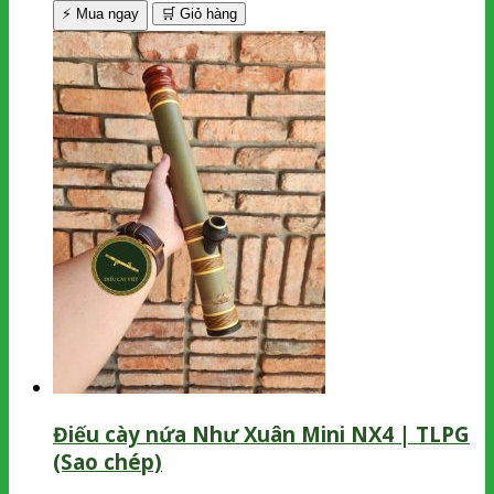
⚡ Mua ngay
🛒
Giỏ hàng
Điếu cày nứa Như Xuân Mini NX4 | TLPG
(Sao chép)