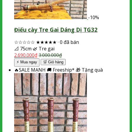
-10%
Điếu cày Tre Gai Dáng Dị TG32
☆☆☆☆☆
★★★★★
·
0 đã bán
📐
75cm
🌿
Tre gai
2.690.000
₫
3.000.000
₫
⚡ Mua ngay
🛒
Giỏ hàng
🔥
SALE MẠNH
🚚
Freeship*
🎁
Tặng quà