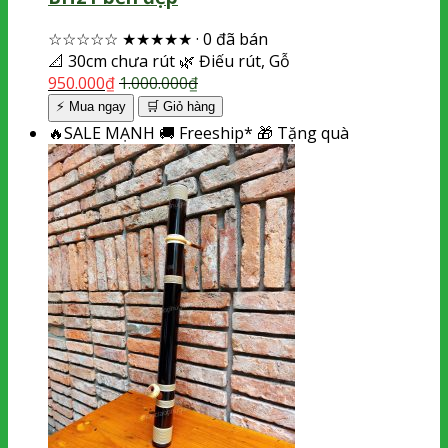
☆☆☆☆☆
★★★★★
·
0 đã bán
📐
30cm chưa rút
🌿
Điếu rút, Gỗ
950.000
₫
1.000.000
₫
⚡ Mua ngay
🛒
Giỏ hàng
🔥
SALE MẠNH
🚚
Freeship*
🎁
Tặng quà