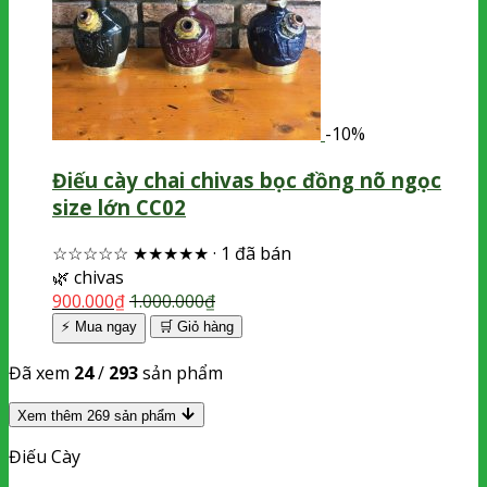
-10%
Điếu cày chai chivas bọc đồng nõ ngọc
size lớn CC02
☆☆☆☆☆
★★★★★
·
1 đã bán
🌿
chivas
900.000
₫
1.000.000
₫
⚡ Mua ngay
🛒
Giỏ hàng
Đã xem
24
/
293
sản phẩm
Xem thêm
269
sản phẩm
Điếu Cày