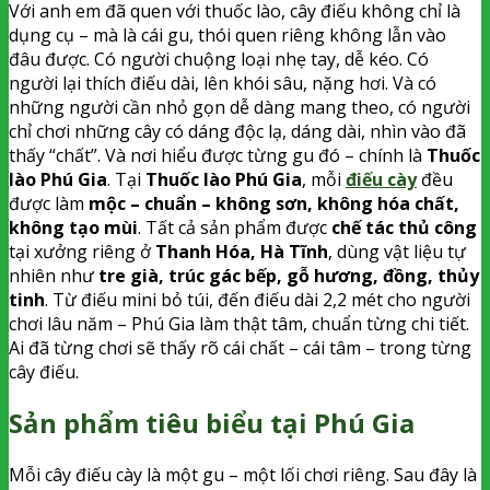
Với anh em đã quen với thuốc lào, cây điếu không chỉ là
dụng cụ – mà là cái gu, thói quen riêng không lẫn vào
đâu được. Có người chuộng loại nhẹ tay, dễ kéo. Có
người lại thích điếu dài, lên khói sâu, nặng hơi. Và có
những người cần nhỏ gọn dễ dàng mang theo, có người
chỉ chơi những cây có dáng độc lạ, dáng dài, nhìn vào đã
thấy “chất”. Và nơi hiểu được từng gu đó – chính là
Thuốc
lào Phú Gia
. Tại
Thuốc lào Phú Gia
, mỗi
điếu cày
đều
được làm
mộc – chuẩn – không sơn, không hóa chất,
không tạo mùi
. Tất cả sản phẩm được
chế tác thủ công
tại xưởng riêng ở
Thanh Hóa, Hà Tĩnh
, dùng vật liệu tự
nhiên như
tre già, trúc gác bếp, gỗ hương, đồng, thủy
tinh
. Từ điếu mini bỏ túi, đến điếu dài 2,2 mét cho người
chơi lâu năm – Phú Gia làm thật tâm, chuẩn từng chi tiết.
Ai đã từng chơi sẽ thấy rõ cái chất – cái tâm – trong từng
cây điếu.
Sản phẩm tiêu biểu tại Phú Gia
Mỗi cây điếu cày là một gu – một lối chơi riêng. Sau đây là