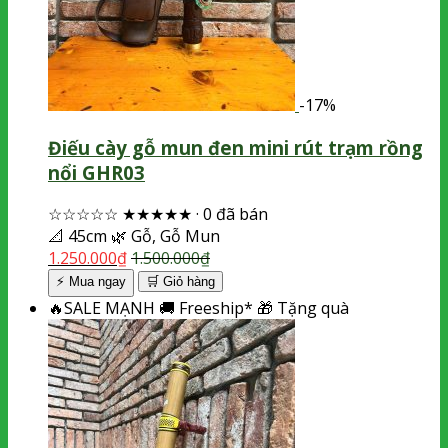
-17%
Điếu cày gỗ mun đen mini rút trạm rồng
nổi GHR03
☆☆☆☆☆
★★★★★
·
0 đã bán
📐
45cm
🌿
Gỗ, Gỗ Mun
1.250.000
₫
1.500.000
₫
⚡ Mua ngay
🛒
Giỏ hàng
🔥
SALE MẠNH
🚚
Freeship*
🎁
Tặng quà