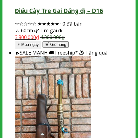
Điếu Cày Tre Gai Dáng dị – D16
☆☆☆☆☆
★★★★★
·
0 đã bán
📐
60cm
🌿
Tre gai dị
3.800.000
₫
4.300.000
₫
⚡ Mua ngay
🛒
Giỏ hàng
🔥
SALE MẠNH
🚚
Freeship*
🎁
Tặng quà