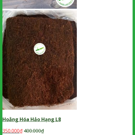
Hoằng Hóa Hảo Hạng L8
350.000
₫
400.000
₫