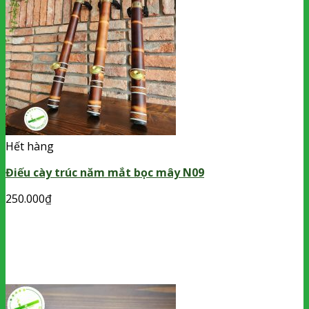
Hết hàng
Điếu cày trúc năm mắt bọc mây N09
250.000
₫