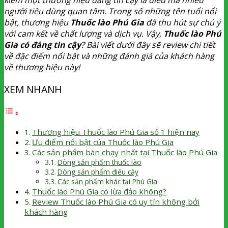
người tiêu dùng quan tâm. Trong số những tên tuổi nổi
bật, thương hiệu
Thuốc lào Phú Gia
đã thu hút sự chú ý
với cam kết về chất lượng và dịch vụ. Vậy,
Thuốc lào Phú
Gia có đáng tin cậy
? Bài viết dưới đây sẽ review chi tiết
về đặc điểm nổi bật và những đánh giá của khách hàng
về thương hiệu này!
XEM NHANH
Thương hiệu Thuốc lào Phú Gia số 1 hiện nay
Ưu điểm nổi bật của Thuốc lào Phú Gia
Các sản phẩm bán chạy nhất tại Thuốc lào Phú Gia
Dòng sản phẩm thuốc lào
Dòng sản phẩm điếu cày
Các sản phẩm khác tại Phú Gia
Thuốc lào Phú Gia có lừa đảo không?
Review Thuốc lào Phú Gia có uy tín không bởi
khách hàng