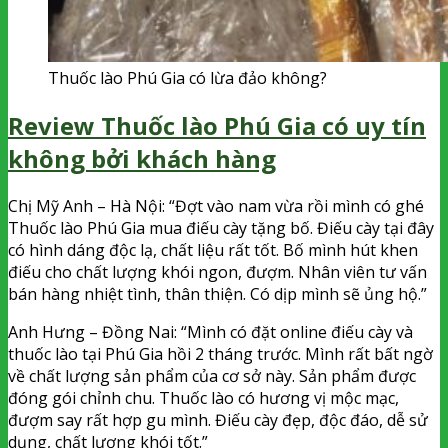
Thuốc lào Phú Gia có lừa đảo không?
Review Thuốc lào Phú Gia có uy tín
không bởi khách hàng
Chị Mỹ Anh – Hà Nội: “Đợt vào nam vừa rồi mình có ghé
Thuốc lào Phú Gia mua điếu cày tặng bố. Điếu cày tại đây
có hình dáng độc lạ, chất liệu rất tốt. Bố mình hút khen
điếu cho chất lượng khói ngon, đượm. Nhân viên tư vấn
bán hàng nhiệt tình, thân thiện. Có dịp mình sẽ ủng hộ.”
Anh Hưng – Đồng Nai: “Mình có đặt online điếu cày và
thuốc lào tại Phú Gia hồi 2 tháng trước. Mình rất bất ngờ
về chất lượng sản phẩm của cơ sở này. Sản phẩm được
đóng gói chỉnh chu. Thuốc lào có hương vị mộc mạc,
đượm say rất hợp gu mình. Điếu cày đẹp, độc đáo, dễ sử
dụng, chất lượng khói tốt.”