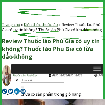
Skip
to
content
Trang chủ
»
Kiến thức thuốc lào
»
Review Thuốc lào Phú
Gia có uy tín không? Thuốc lào Phú Gia có lừa đảo không
Review Thuốc lào Phú Gia có uy tín
không? Thuốc lào Phú Gia có lừa
đảo không
Thuốc Lào Phú Gia
09/01/2026
09/01/2026
949
Tìm
kiếm:
Chưa có sản phẩm trong giỏ hàng.
Tìm