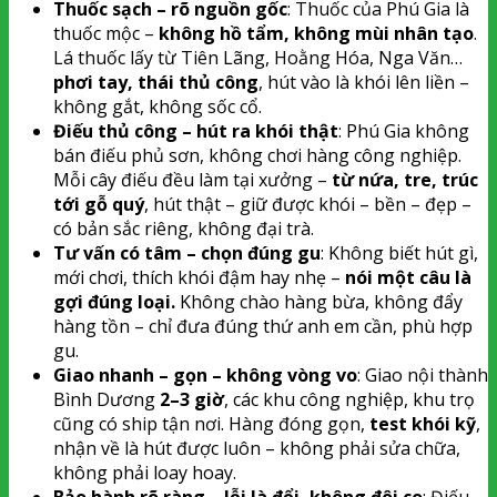
Thuốc sạch – rõ nguồn gốc
: Thuốc của Phú Gia là
thuốc mộc –
không hồ tẩm, không mùi nhân tạo
.
Lá thuốc lấy từ Tiên Lãng, Hoằng Hóa, Nga Văn…
phơi tay, thái thủ công
, hút vào là khói lên liền –
không gắt, không sốc cổ.
Điếu thủ công – hút ra khói thật
: Phú Gia không
bán điếu phủ sơn, không chơi hàng công nghiệp.
Mỗi cây điếu đều làm tại xưởng –
từ nứa, tre, trúc
tới gỗ quý
, hút thật – giữ được khói – bền – đẹp –
có bản sắc riêng, không đại trà.
Tư vấn có tâm – chọn đúng gu
: Không biết hút gì,
mới chơi, thích khói đậm hay nhẹ –
nói một câu là
gợi đúng loại.
Không chào hàng bừa, không đẩy
hàng tồn – chỉ đưa đúng thứ anh em cần, phù hợp
gu.
Giao nhanh – gọn – không vòng vo
: Giao nội thành
Bình Dương
2–3 giờ
, các khu công nghiệp, khu trọ
cũng có ship tận nơi. Hàng đóng gọn,
test khói kỹ
,
nhận về là hút được luôn – không phải sửa chữa,
không phải loay hoay.