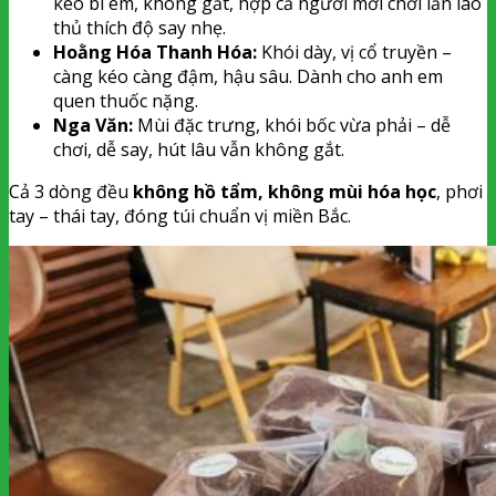
kéo bi êm, không gắt, hợp cả người mới chơi lẫn lào
thủ thích độ say nhẹ.
Hoằng Hóa Thanh Hóa:
Khói dày, vị cổ truyền –
càng kéo càng đậm, hậu sâu. Dành cho anh em
quen thuốc nặng.
Nga Văn:
Mùi đặc trưng, khói bốc vừa phải – dễ
chơi, dễ say, hút lâu vẫn không gắt.
Cả 3 dòng đều
không hồ tẩm, không mùi hóa học
, phơi
tay – thái tay, đóng túi chuẩn vị miền Bắc.