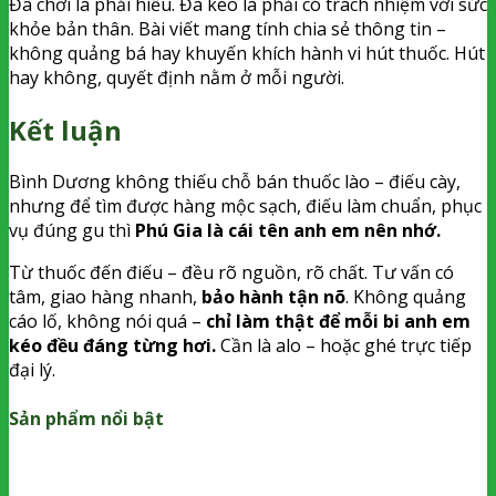
Đã chơi là phải hiểu. Đã kéo là phải có trách nhiệm với sức
khỏe bản thân. Bài viết mang tính chia sẻ thông tin –
không quảng bá hay khuyến khích hành vi hút thuốc. Hút
hay không, quyết định nằm ở mỗi người.
Kết luận
Bình Dương không thiếu chỗ bán thuốc lào – điếu cày,
nhưng để tìm được hàng mộc sạch, điếu làm chuẩn, phục
vụ đúng gu thì
Phú Gia là cái tên anh em nên nhớ.
Từ thuốc đến điếu – đều rõ nguồn, rõ chất. Tư vấn có
tâm, giao hàng nhanh,
bảo hành tận nõ
. Không quảng
cáo lố, không nói quá –
chỉ làm thật để mỗi bi anh em
kéo đều đáng từng hơi.
Cần là alo – hoặc ghé trực tiếp
đại lý.
Sản phẩm nổi bật