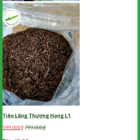
Tiên Lãng Thượng Hạng L1
599.000
₫
799.000
₫