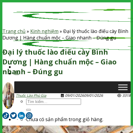
Skip
to
content
Trang chủ
»
Kinh nghiệm
»
Đại lý thuốc lào điếu cày Bình
Dương | Hàng chuẩn mộc – Giao nhanh – Đúng gu
Đại lý thuốc lào điếu cày Bình
Dương | Hàng chuẩn mộc – Giao
nhanh – Đúng gu
Thuốc Lào Phú Gia
09/01/2026
09/01/2026
3318
Tìm
kiếm:
Chưa có sản phẩm trong giỏ hàng.
Tìm