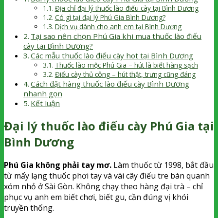
Địa chỉ đại lý thuốc lào điếu cày tại Bình Dương
Có gì tại đại lý Phú Gia Bình Dương?
Dịch vụ dành cho anh em tại Bình Dương
Tại sao nên chọn Phú Gia khi mua thuốc lào điếu
cày tại Bình Dương?
Các mẫu thuốc lào điếu cày hot tại Bình Dương
Thuốc lào mộc Phú Gia – hút là biết hàng sạch
Điếu cày thủ công – hút thật, trưng cũng đáng
Cách đặt hàng thuốc lào điếu cày Bình Dương
nhanh gọn
Kết luận
Đại lý thuốc lào điếu cày Phú Gia tại
Bình Dương
Phú Gia không phải tay mơ.
Làm thuốc từ 1998, bắt đầu
từ mấy lạng thuốc phơi tay và vài cây điếu tre bán quanh
xóm nhỏ ở Sài Gòn. Không chạy theo hàng đại trà – chỉ
phục vụ anh em biết chơi, biết gu, cần đúng vị khói
truyền thống.