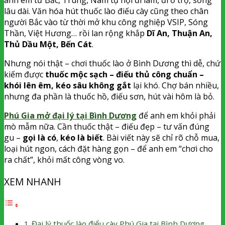
lâu dài. Văn hóa hút thuốc lào điếu cày cũng theo chân
người Bắc vào từ thời mở khu công nghiệp VSIP, Sóng
Thần, Việt Hương… rồi lan rộng khắp
Dĩ An, Thuận An,
Thủ Dầu Một, Bến Cát
.
Nhưng nói thật – chơi thuốc lào ở Bình Dương thì dễ, chứ
kiếm được
thuốc mộc sạch – điếu thủ công chuẩn –
khói lên êm, kéo sâu không gắt
lại khó. Chợ bán nhiều,
nhưng đa phần là thuốc hồ, điếu sơn, hút vài hôm là bỏ.
Phú Gia mở đại lý tại Bình Dương
để anh em khỏi phải
mò mẫm nữa. Cần thuốc thật – điếu đẹp – tư vấn đúng
gu –
gọi là có
,
kéo là biết
. Bài viết này sẽ chỉ rõ chỗ mua,
loại hút ngon, cách đặt hàng gọn – để anh em “chơi cho
ra chất”, khỏi mất công vòng vo.
XEM NHANH
Đại lý thuốc lào điếu cày Phú Gia tại Bình Dương