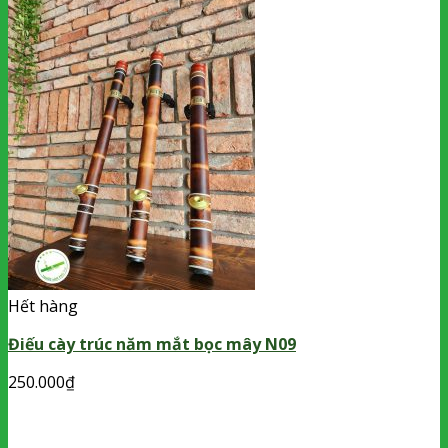
Hết hàng
Điếu cày trúc năm mắt bọc mây N09
250.000
₫