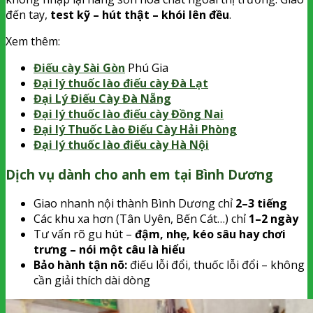
đến tay,
test kỹ – hút thật – khói lên đều
.
Xem thêm:
Điếu cày Sài Gòn
Phú Gia
Đại lý thuốc lào điếu cày Đà Lạt
Đại Lý Điếu Cày Đà Nẵng
Đại lý thuốc lào điếu cày Đồng Nai
Đại lý Thuốc Lào Điếu Cày Hải Phòng
Đại lý thuốc lào điếu cày Hà Nội
Dịch vụ dành cho anh em tại Bình Dương
Giao nhanh nội thành Bình Dương chỉ
2–3 tiếng
Các khu xa hơn (Tân Uyên, Bến Cát…) chỉ
1–2 ngày
Tư vấn rõ gu hút –
đậm, nhẹ, kéo sâu hay chơi
trưng – nói một câu là hiểu
Bảo hành tận nõ:
điếu lỗi đổi, thuốc lỗi đổi – không
cần giải thích dài dòng