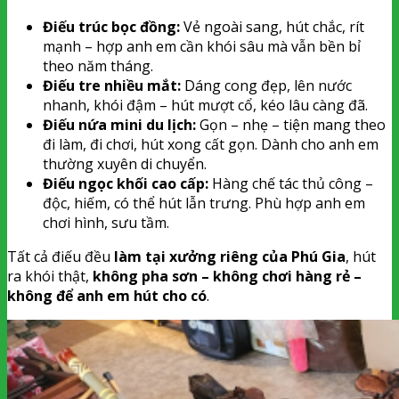
Điếu trúc bọc đồng:
Vẻ ngoài sang, hút chắc, rít
mạnh – hợp anh em cần khói sâu mà vẫn bền bỉ
theo năm tháng.
Điếu tre nhiều mắt:
Dáng cong đẹp, lên nước
nhanh, khói đậm – hút mượt cổ, kéo lâu càng đã.
Điếu nứa mini du lịch:
Gọn – nhẹ – tiện mang theo
đi làm, đi chơi, hút xong cất gọn. Dành cho anh em
thường xuyên di chuyển.
Điếu ngọc khối cao cấp:
Hàng chế tác thủ công –
độc, hiếm, có thể hút lẫn trưng. Phù hợp anh em
chơi hình, sưu tầm.
Tất cả điếu đều
làm tại xưởng riêng của Phú Gia
, hút
ra khói thật,
không pha sơn – không chơi hàng rẻ –
không để anh em hút cho có
.