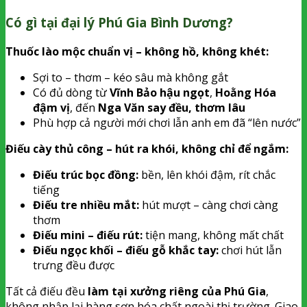
Có gì tại đại lý Phú Gia Bình Dương?
Thuốc lào mộc chuẩn vị – không hồ, không khét:
Sợi to – thơm – kéo sâu mà không gắt
Có đủ dòng từ
Vĩnh Bảo hậu ngọt
,
Hoằng Hóa
đậm vị
, đến
Nga Văn say đều, thơm lâu
Phù hợp cả người mới chơi lẫn anh em đã “lên nước”
Điếu cày thủ công – hút ra khói, không chỉ để ngắm:
Điếu trúc bọc đồng:
bền, lên khói đậm, rít chắc
tiếng
Điếu tre nhiều mắt:
hút mượt – càng chơi càng
thơm
Điếu mini – điếu rút:
tiện mang, không mất chất
Điếu ngọc khối – điếu gỗ khắc tay:
chơi hút lẫn
trưng đều được
Tất cả điếu đều
làm tại xưởng riêng của Phú Gia
,
không nhập lại hàng sơn hóa chất ngoài thị trường. Giao