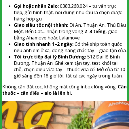
Gọi hoặc nhắn Zalo:
0383.268.024 – tư vấn trực
tiếp, gửi hình thật, nói đúng nhu cầu là chọn được
hàng hợp gu.
Giao siêu tốc nội thành:
Dĩ An, Thuận An, Thủ Dầu
Một, Bến Cát… nhận trong vòng
2–3 tiếng
, giao
bằng Ahamove hoặc Lalamove.
Giao tỉnh nhanh 1–2 ngày:
Có thể ship toàn quốc
nếu anh em ở xa, đóng hàng chắc tay – giao tận cửa.
Tới trực tiếp đại lý Bình Dương:
512 Đại lộ Bình
Dương, Thuận An. Ghé xem tận tay, test khói tại
chỗ, chọn điếu vừa tay – thuốc vừa cổ. Mở cửa từ 10
giờ sáng đến 18 giờ tối, tất cả các ngày trong tuần.
Không cần đặt cọc, không mất công inbox lòng vòng.
Cần
thuốc – cần điếu – alo là lên bi.