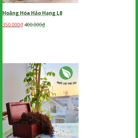
Hoằng Hóa Hảo Hạng L8
350.000
₫
400.000
₫