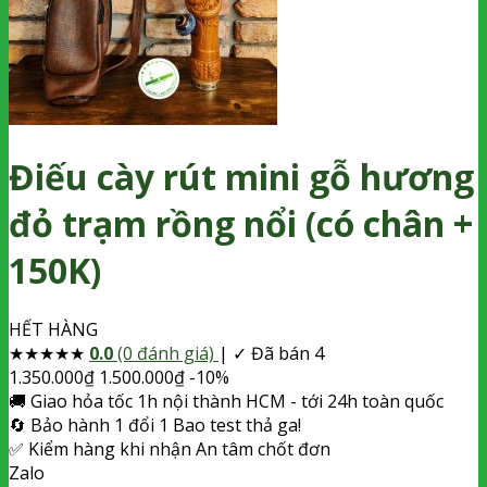
Điếu cày rút mini gỗ hương
đỏ trạm rồng nổi (có chân +
150K)
HẾT HÀNG
★
★
★
★
★
0.0
(0 đánh giá)
|
✓ Đã bán 4
1.350.000
₫
1.500.000
₫
-10%
🚚
Giao hỏa tốc
1h nội thành HCM - tới 24h toàn quốc
🔄
Bảo hành 1 đổi 1
Bao test thả ga!
✅
Kiểm hàng khi nhận
An tâm chốt đơn
Zalo