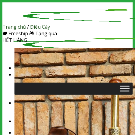
Skip
to
content
Trang chủ
/
Điếu Cày
🚚
Freeship
🎁
Tặng quà
HẾT HÀNG
Tìm
kiếm:
Chưa có sản phẩm trong giỏ hàng.
Tìm