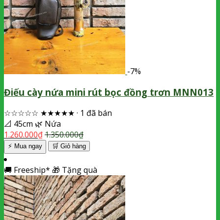
-7%
Điếu cày nứa mini rút bọc đồng trơn MNN013
☆☆☆☆☆
★★★★★
·
1 đã bán
📐
45cm
🌿
Nứa
1.260.000
₫
1.350.000
₫
⚡ Mua ngay
🛒
Giỏ hàng
🚚
Freeship*
🎁
Tặng quà