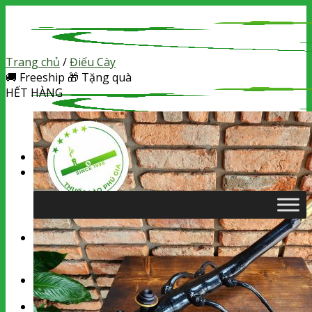
Skip
to
content
Trang chủ
/
Điếu Cày
🚚
Freeship
🎁
Tặng quà
HẾT HÀNG
Tìm
kiếm:
Chưa có sản phẩm trong giỏ hàng.
Tìm