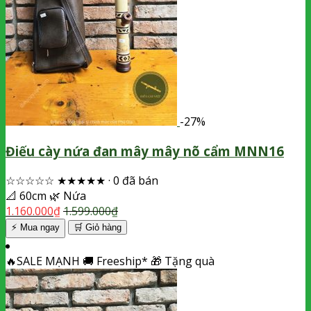
-27%
Điếu cày nứa đan mây mây nõ cẩm MNN16
☆☆☆☆☆
★★★★★
·
0 đã bán
📐
60cm
🌿
Nứa
1.160.000
₫
1.599.000
₫
⚡ Mua ngay
🛒
Giỏ hàng
🔥
SALE MẠNH
🚚
Freeship*
🎁
Tặng quà