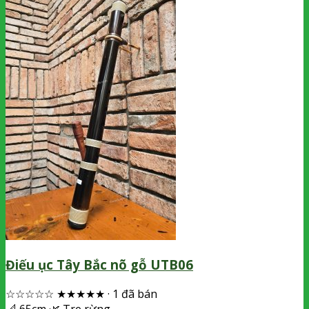
Điếu ục Tây Bắc nõ gỗ UTB06
☆☆☆☆☆
★★★★★
·
1 đã bán