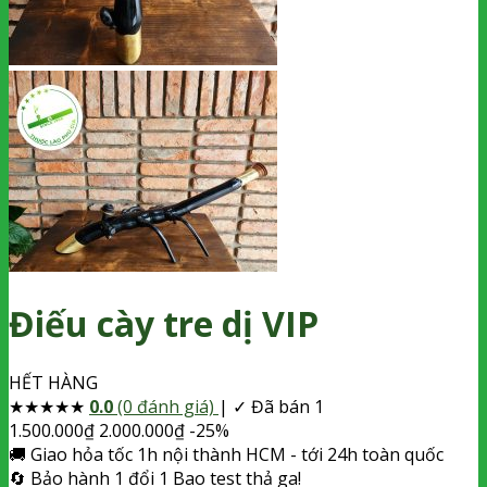
Điếu cày tre dị VIP
HẾT HÀNG
★
★
★
★
★
0.0
(0 đánh giá)
|
✓ Đã bán 1
1.500.000
₫
2.000.000
₫
-25%
🚚
Giao hỏa tốc
1h nội thành HCM - tới 24h toàn quốc
🔄
Bảo hành 1 đổi 1
Bao test thả ga!