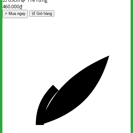
📐
65cm
🌿
Tre rừng
460.000
₫
⚡ Mua ngay
🛒
Giỏ hàng