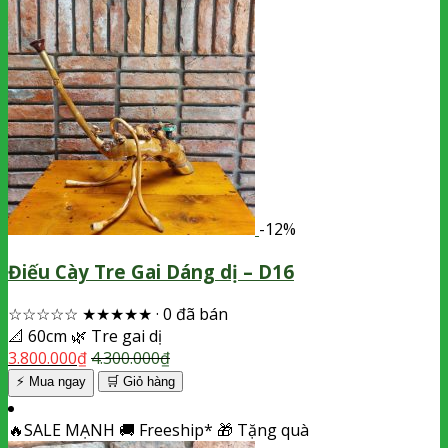
-12%
Điếu Cày Tre Gai Dáng dị – D16
☆☆☆☆☆
★★★★★
·
0 đã bán
📐
60cm
🌿
Tre gai dị
3.800.000
₫
4.300.000
₫
⚡ Mua ngay
🛒
Giỏ hàng
🔥
SALE MẠNH
🚚
Freeship*
🎁
Tặng quà