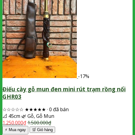
-17%
Điếu cày gỗ mun đen mini rút trạm rồng nổi
GHR03
☆☆☆☆☆
★★★★★
·
0 đã bán
📐
45cm
🌿
Gỗ, Gỗ Mun
1.250.000
₫
1.500.000
₫
⚡ Mua ngay
🛒
Giỏ hàng