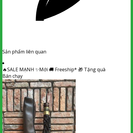
Sản phẩm liên quan
🔥
SALE MẠNH
✨
Mới
🚚
Freeship*
🎁
Tặng quà
Bán chạy