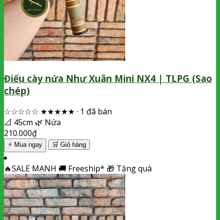
Điếu cày nứa Như Xuân Mini NX4 | TLPG (Sao
chép)
☆☆☆☆☆
★★★★★
·
1 đã bán
📐
45cm
🌿
Nứa
210.000
₫
⚡ Mua ngay
🛒
Giỏ hàng
🔥
SALE MẠNH
🚚
Freeship*
🎁
Tặng quà