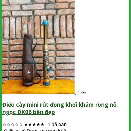
-13%
Điếu cày mini rút đồng khối khảm rồng nõ
ngọc DK06 bền đẹp
☆☆☆☆☆
★★★★★
·
1 đã bán
📐
45cm
🌿
Đồng nguyên khối