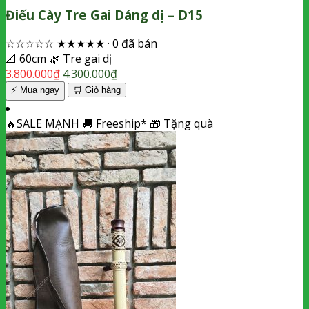
Điếu Cày Tre Gai Dáng dị – D15
☆☆☆☆☆
★★★★★
·
0 đã bán
📐
60cm
🌿
Tre gai dị
3.800.000
₫
4.300.000
₫
⚡ Mua ngay
🛒
Giỏ hàng
🔥
SALE MẠNH
🚚
Freeship*
🎁
Tặng quà