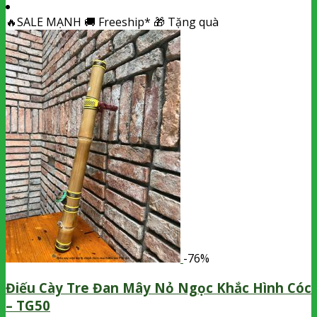
🔥
SALE MẠNH
🚚
Freeship*
🎁
Tặng quà
-76%
Điếu Cày Tre Đan Mây Nỏ Ngọc Khắc Hình Cóc
– TG50