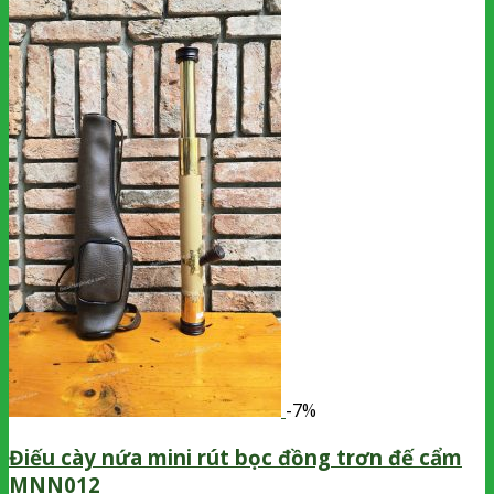
-7%
Điếu cày nứa mini rút bọc đồng trơn đế cẩm
MNN012