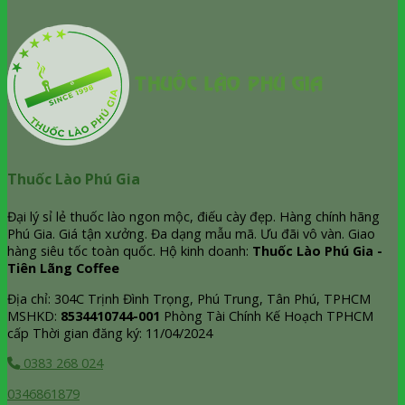
Thuốc Lào Phú Gia
Đại lý sỉ lẻ thuốc lào ngon mộc, điếu cày đẹp. Hàng chính hãng
Phú Gia. Giá tận xưởng. Đa dạng mẫu mã. Ưu đãi vô vàn. Giao
hàng siêu tốc toàn quốc. Hộ kinh doanh:
Thuốc Lào Phú Gia -
Tiên Lãng Coffee
Địa chỉ: 304C Trịnh Đình Trọng, Phú Trung, Tân Phú, TPHCM
MSHKD:
8534410744-001
Phòng Tài Chính Kế Hoạch TPHCM
cấp Thời gian đăng ký: 11/04/2024
0383 268 024
0346861879