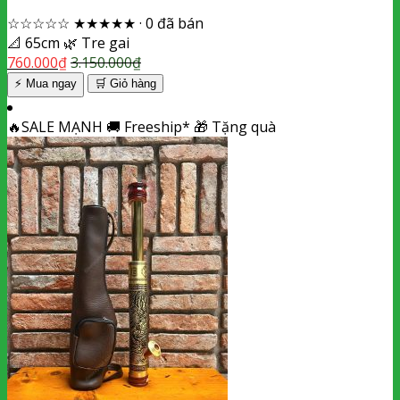
☆☆☆☆☆
★★★★★
·
0 đã bán
📐
65cm
🌿
Tre gai
760.000
₫
3.150.000
₫
⚡ Mua ngay
🛒
Giỏ hàng
🔥
SALE MẠNH
🚚
Freeship*
🎁
Tặng quà