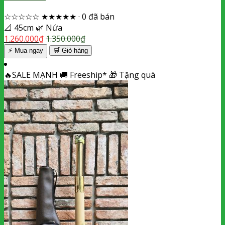
☆☆☆☆☆
★★★★★
·
0 đã bán
📐
45cm
🌿
Nứa
1.260.000
₫
1.350.000
₫
⚡ Mua ngay
🛒
Giỏ hàng
🔥
SALE MẠNH
🚚
Freeship*
🎁
Tặng quà