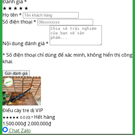
Đánh giá
*
★
★
★
★
★
Họ tên
*
Số điện thoại
*
Nội dung đánh giá
*
* Số điện thoại chỉ dùng để xác minh, không hiển thị công
khai.
Gửi đánh giá
Điếu cày tre dị VIP
•
Hết hàng
★
★
★
★
★
0.0 (0)
1.500.000
₫
2.000.000
₫
Chat Zalo