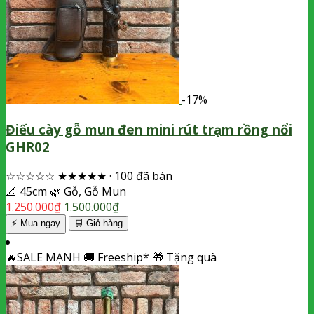
-17%
Điếu cày gỗ mun đen mini rút trạm rồng nổi
GHR02
☆☆☆☆☆
★★★★★
·
100 đã bán
📐
45cm
🌿
Gỗ, Gỗ Mun
1.250.000
₫
1.500.000
₫
⚡ Mua ngay
🛒
Giỏ hàng
🔥
SALE MẠNH
🚚
Freeship*
🎁
Tặng quà