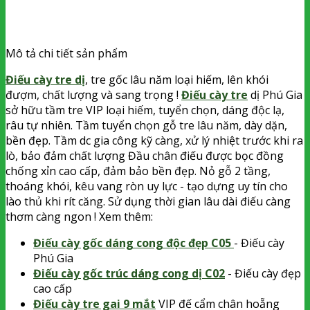
Mô tả chi tiết sản phẩm
Điếu cày tre dị
, tre gốc lâu năm loại hiếm, lên khói
đượm, chất lượng và sang trọng !
Điếu cày tre
dị Phú Gia
sở hữu tầm tre VIP loại hiếm, tuyển chọn, dáng độc lạ,
râu tự nhiên. Tầm tuyển chọn gỗ tre lâu năm, dày dặn,
bền đẹp. Tầm dc gia công kỹ càng, xử lý nhiệt trước khi ra
lò, bảo đảm chất lượng Đầu chân điếu được bọc đồng
chống xỉn cao cấp, đảm bảo bền đẹp. Nỏ gỗ 2 tầng,
thoáng khói, kêu vang ròn uy lực - tạo dựng uy tín cho
lào thủ khi rít căng. Sử dụng thời gian lâu dài điếu càng
thơm càng ngon ! Xem thêm:
Điếu cày gốc dáng cong độc đẹp C05
- Điếu cày
Phú Gia
Điếu cày gốc trúc dáng cong dị C02
- Điếu cày đẹp
cao cấp
Điếu cày tre gai 9 mắt
VIP đế cẩm chân hoẵng