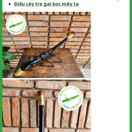
Điếu cày tre gai bọc mây ta