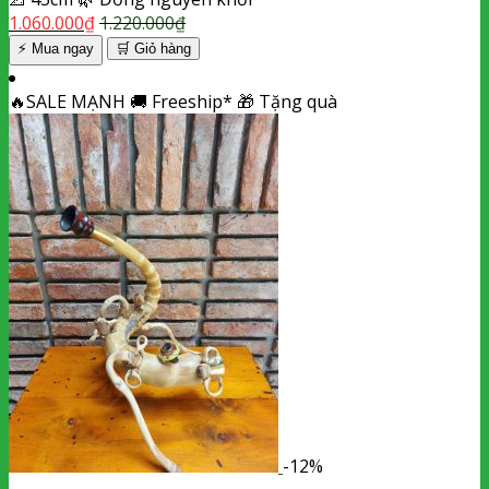
1.060.000
₫
1.220.000
₫
⚡ Mua ngay
🛒
Giỏ hàng
🔥
SALE MẠNH
🚚
Freeship*
🎁
Tặng quà
-12%