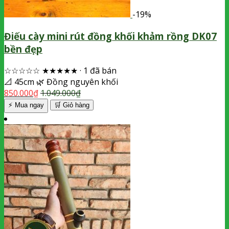
-19%
Điếu cày mini rút đồng khối khảm rồng DK07
bền đẹp
☆☆☆☆☆
★★★★★
·
1 đã bán
📐
45cm
🌿
Đồng nguyên khối
850.000
₫
1.049.000
₫
⚡ Mua ngay
🛒
Giỏ hàng