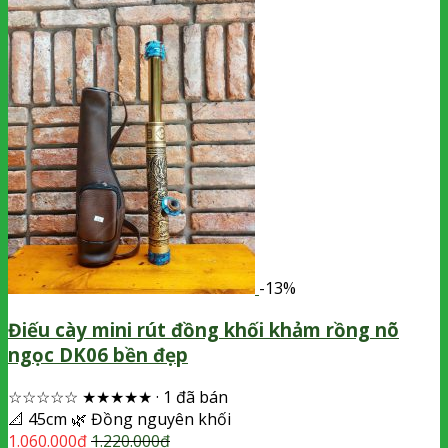
-13%
Điếu cày mini rút đồng khối khảm rồng nõ
ngọc DK06 bền đẹp
☆☆☆☆☆
★★★★★
·
1 đã bán
📐
45cm
🌿
Đồng nguyên khối
1.060.000
₫
1.220.000
₫