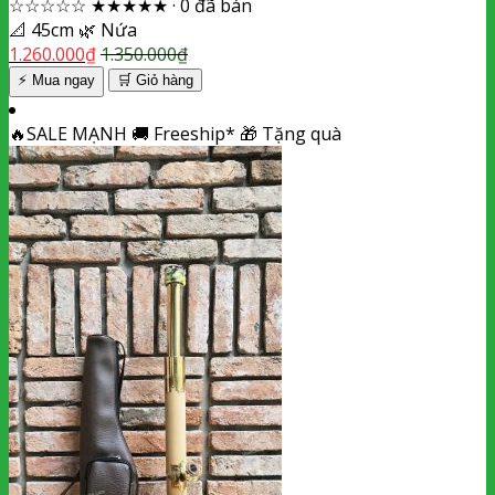
☆☆☆☆☆
★★★★★
·
0 đã bán
📐
45cm
🌿
Nứa
1.260.000
₫
1.350.000
₫
⚡ Mua ngay
🛒
Giỏ hàng
🔥
SALE MẠNH
🚚
Freeship*
🎁
Tặng quà