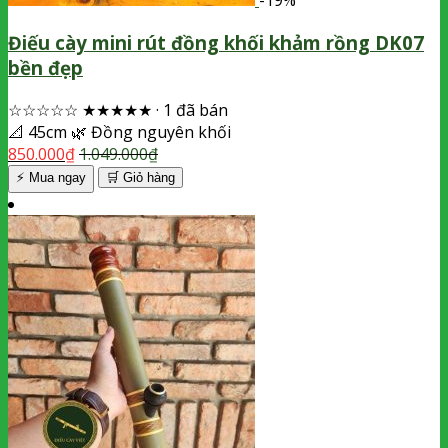
-19%
Điếu cày mini rút đồng khối khảm rồng DK07
bền đẹp
☆☆☆☆☆
★★★★★
·
1 đã bán
📐
45cm
🌿
Đồng nguyên khối
850.000
₫
1.049.000
₫
⚡ Mua ngay
🛒
Giỏ hàng