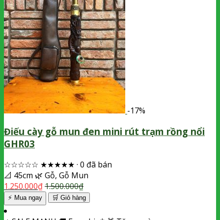
-17%
Điếu cày gỗ mun đen mini rút trạm rồng nổi
GHR03
☆☆☆☆☆
★★★★★
·
0 đã bán
📐
45cm
🌿
Gỗ, Gỗ Mun
1.250.000
₫
1.500.000
₫
⚡ Mua ngay
🛒
Giỏ hàng