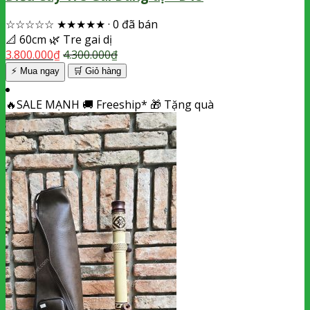
☆☆☆☆☆
★★★★★
·
0 đã bán
📐
60cm
🌿
Tre gai dị
3.800.000
₫
4.300.000
₫
⚡ Mua ngay
🛒
Giỏ hàng
🔥
SALE MẠNH
🚚
Freeship*
🎁
Tặng quà