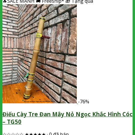
🔥
SALE MẠNH
🚚
Freeship*
🎁
Tặng quà
-76%
Điếu Cày Tre Đan Mây Nỏ Ngọc Khắc Hình Cóc
– TG50
☆☆☆☆☆
★★★★★
·
0 đã bán