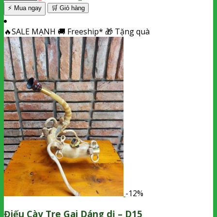
⚡ Mua ngay
🛒
Giỏ hàng
🔥
SALE MẠNH
🚚
Freeship*
🎁
Tặng quà
-12%
Điếu Cày Tre Gai Dáng dị – D15