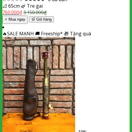
📐
65cm
🌿
Tre gai
760.000
₫
3.150.000
₫
⚡ Mua ngay
🛒
Giỏ hàng
🔥
SALE MẠNH
🚚
Freeship*
🎁
Tặng quà