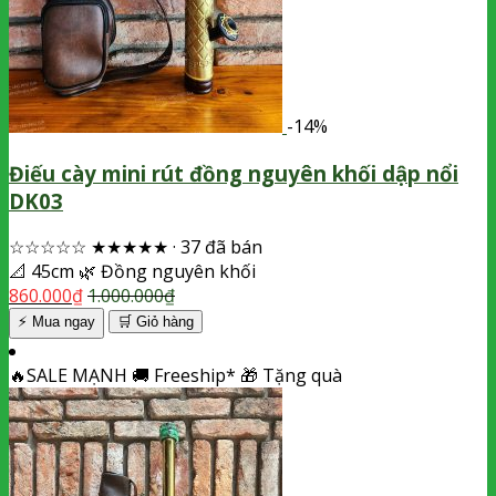
-14%
Điếu cày mini rút đồng nguyên khối dập nổi
DK03
☆☆☆☆☆
★★★★★
·
37 đã bán
📐
45cm
🌿
Đồng nguyên khối
860.000
₫
1.000.000
₫
⚡ Mua ngay
🛒
Giỏ hàng
🔥
SALE MẠNH
🚚
Freeship*
🎁
Tặng quà