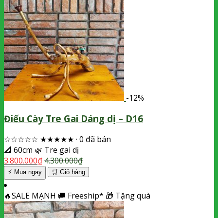
-12%
Điếu Cày Tre Gai Dáng dị – D16
☆☆☆☆☆
★★★★★
·
0 đã bán
📐
60cm
🌿
Tre gai dị
3.800.000
₫
4.300.000
₫
⚡ Mua ngay
🛒
Giỏ hàng
🔥
SALE MẠNH
🚚
Freeship*
🎁
Tặng quà