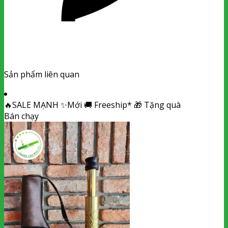
Sản phẩm liên quan
🔥
SALE MẠNH
✨
Mới
🚚
Freeship*
🎁
Tặng quà
Bán chạy