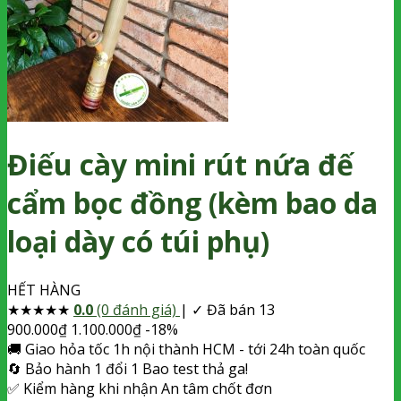
Điếu cày mini rút nứa đế
cẩm bọc đồng (kèm bao da
loại dày có túi phụ)
HẾT HÀNG
★
★
★
★
★
0.0
(0 đánh giá)
|
✓ Đã bán 13
900.000
₫
1.100.000
₫
-18%
🚚
Giao hỏa tốc
1h nội thành HCM - tới 24h toàn quốc
🔄
Bảo hành 1 đổi 1
Bao test thả ga!
✅
Kiểm hàng khi nhận
An tâm chốt đơn