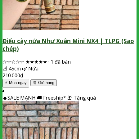
Điếu cày nứa Như Xuân Mini NX4 | TLPG (Sao
chép)
☆☆☆☆☆
★★★★★
·
1 đã bán
📐
45cm
🌿
Nứa
210.000
₫
⚡ Mua ngay
🛒
Giỏ hàng
🔥
SALE MẠNH
🚚
Freeship*
🎁
Tặng quà