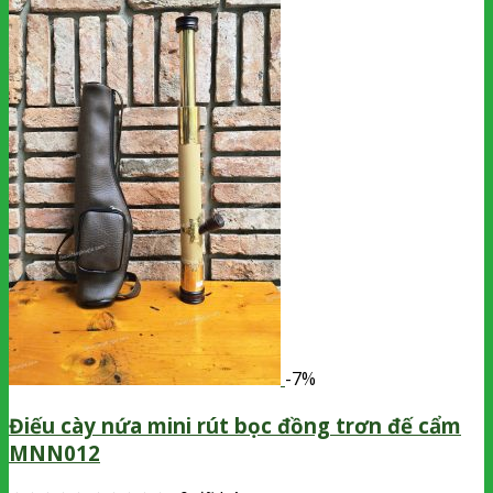
-7%
Điếu cày nứa mini rút bọc đồng trơn đế cẩm
MNN012