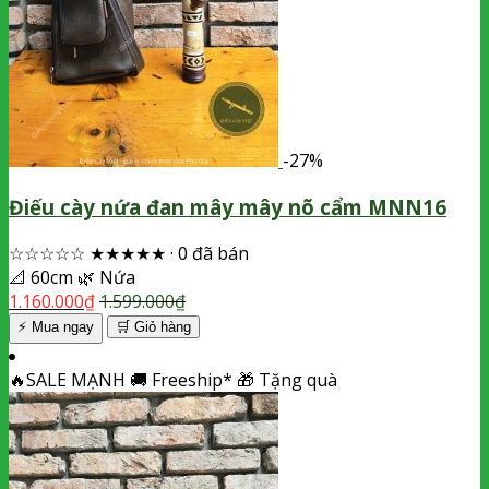
-27%
Điếu cày nứa đan mây mây nõ cẩm MNN16
☆☆☆☆☆
★★★★★
·
0 đã bán
📐
60cm
🌿
Nứa
1.160.000
₫
1.599.000
₫
⚡ Mua ngay
🛒
Giỏ hàng
🔥
SALE MẠNH
🚚
Freeship*
🎁
Tặng quà