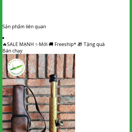
Sản phẩm liên quan
🔥
SALE MẠNH
✨
Mới
🚚
Freeship*
🎁
Tặng quà
Bán chạy