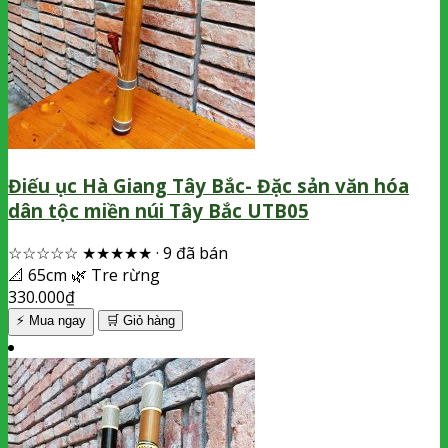
Điếu ục Hà Giang Tây Bắc- Đặc sản văn hóa
dân tộc miền núi Tây Bắc UTB05
☆☆☆☆☆
★★★★★
·
9 đã bán
📐
65cm
🌿
Tre rừng
330.000
₫
⚡ Mua ngay
🛒
Giỏ hàng