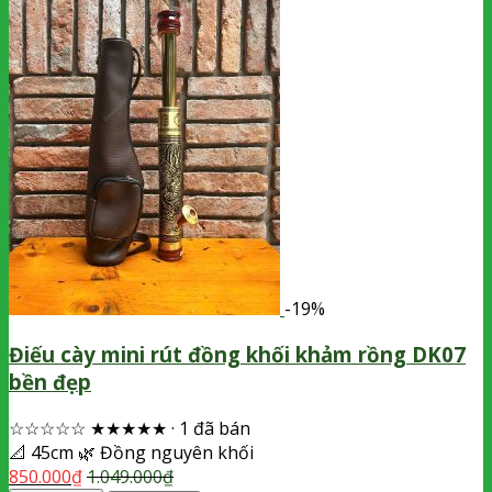
-19%
Điếu cày mini rút đồng khối khảm rồng DK07
bền đẹp
☆☆☆☆☆
★★★★★
·
1 đã bán
📐
45cm
🌿
Đồng nguyên khối
850.000
₫
1.049.000
₫