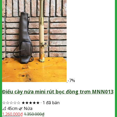
-7%
Điếu cày nứa mini rút bọc đồng trơn MNN013
☆☆☆☆☆
★★★★★
·
1 đã bán
📐
45cm
🌿
Nứa
1.260.000
₫
1.350.000
₫