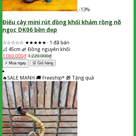
-13%
Điếu cày mini rút đồng khối khảm rồng nõ
ngọc DK06 bền đẹp
☆☆☆☆☆
★★★★★
·
1 đã bán
📐
45cm
🌿
Đồng nguyên khối
1.060.000
₫
1.220.000
₫
⚡ Mua ngay
🛒
Giỏ hàng
🔥
SALE MẠNH
🚚
Freeship*
🎁
Tặng quà