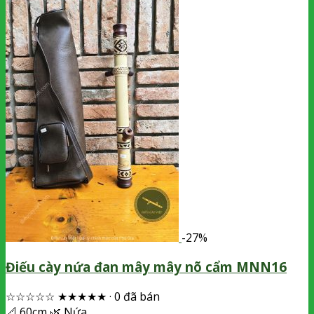
-27%
Điếu cày nứa đan mây mây nõ cẩm MNN16
☆☆☆☆☆
★★★★★
·
0 đã bán
📐
60cm
🌿
Nứa