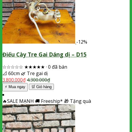
-12%
Điếu Cày Tre Gai Dáng dị – D15
☆☆☆☆☆
★★★★★
·
0 đã bán
📐
60cm
🌿
Tre gai dị
3.800.000
₫
4.300.000
₫
⚡ Mua ngay
🛒
Giỏ hàng
🔥
SALE MẠNH
🚚
Freeship*
🎁
Tặng quà