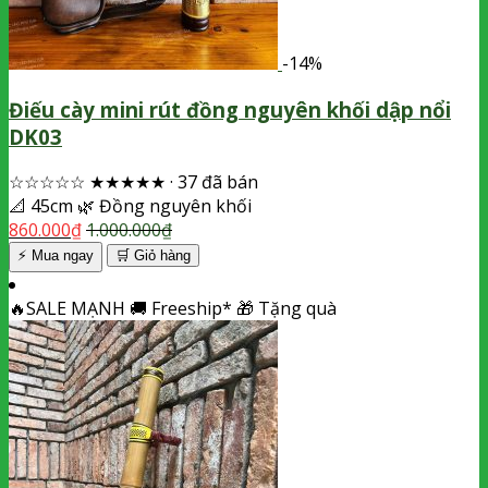
-14%
Điếu cày mini rút đồng nguyên khối dập nổi
DK03
☆☆☆☆☆
★★★★★
·
37 đã bán
📐
45cm
🌿
Đồng nguyên khối
860.000
₫
1.000.000
₫
⚡ Mua ngay
🛒
Giỏ hàng
🔥
SALE MẠNH
🚚
Freeship*
🎁
Tặng quà