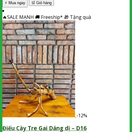
⚡ Mua ngay
🛒
Giỏ hàng
🔥
SALE MẠNH
🚚
Freeship*
🎁
Tặng quà
-12%
Điếu Cày Tre Gai Dáng dị – D16