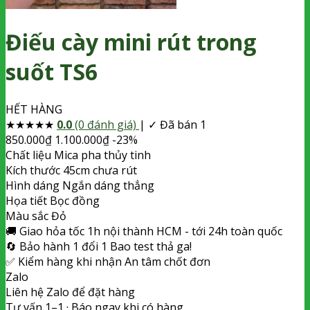
Điếu cày mini rút trong
suốt TS6
HẾT HÀNG
★
★
★
★
★
0.0
(0 đánh giá)
|
✓ Đã bán 1
850.000
₫
1.100.000
₫
-23%
Chất liệu
Mica pha thủy tinh
Kích thước
45cm chưa rút
Hình dáng
Ngắn dáng thẳng
Họa tiết
Bọc đồng
Màu sắc
Đỏ
🚚
Giao hỏa tốc
1h nội thành HCM - tới 24h toàn quốc
🔄
Bảo hành 1 đổi 1
Bao test thả ga!
✅
Kiểm hàng khi nhận
An tâm chốt đơn
Zalo
Liên hệ Zalo để đặt hàng
Tư vấn 1–1 · Báo ngay khi có hàng