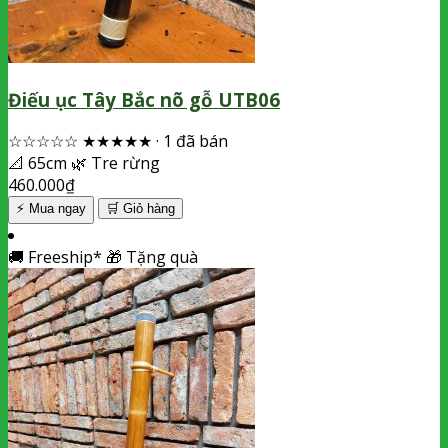
Điếu ục Tây Bắc nõ gỗ UTB06
☆☆☆☆☆
★★★★★
·
1 đã bán
📐
65cm
🌿
Tre rừng
460.000
₫
⚡ Mua ngay
🛒
Giỏ hàng
🚚
Freeship*
🎁
Tặng quà