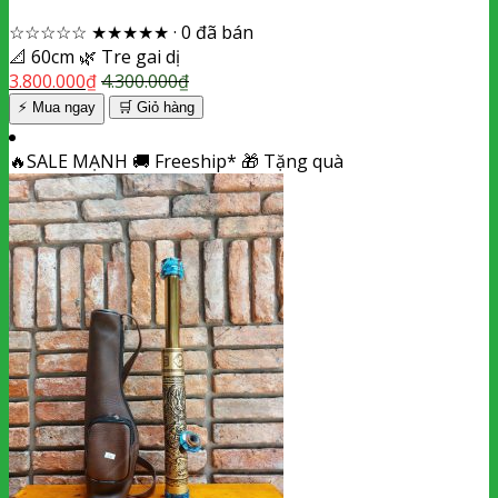
☆☆☆☆☆
★★★★★
·
0 đã bán
📐
60cm
🌿
Tre gai dị
3.800.000
₫
4.300.000
₫
⚡ Mua ngay
🛒
Giỏ hàng
🔥
SALE MẠNH
🚚
Freeship*
🎁
Tặng quà