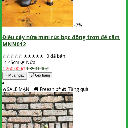
-7%
Điếu cày nứa mini rút bọc đồng trơn đế cẩm
MNN012
☆☆☆☆☆
★★★★★
·
0 đã bán
📐
45cm
🌿
Nứa
1.260.000
₫
1.350.000
₫
⚡ Mua ngay
🛒
Giỏ hàng
🔥
SALE MẠNH
🚚
Freeship*
🎁
Tặng quà