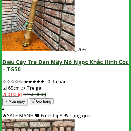
-76%
Điếu Cày Tre Đan Mây Nỏ Ngọc Khắc Hình Cóc
– TG50
☆☆☆☆☆
★★★★★
·
0 đã bán
📐
65cm
🌿
Tre gai
760.000
₫
3.150.000
₫
⚡ Mua ngay
🛒
Giỏ hàng
🔥
SALE MẠNH
🚚
Freeship*
🎁
Tặng quà