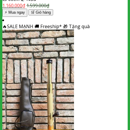
1.160.000
₫
1.599.000
₫
⚡ Mua ngay
🛒
Giỏ hàng
🔥
SALE MẠNH
🚚
Freeship*
🎁
Tặng quà