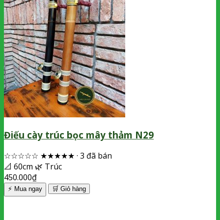
Điếu cày trúc bọc mây thảm N29
☆☆☆☆☆
★★★★★
·
3 đã bán
📐
60cm
🌿
Trúc
450.000
₫
⚡ Mua ngay
🛒
Giỏ hàng