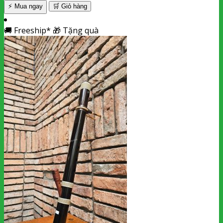
⚡ Mua ngay
🛒
Giỏ hàng
🚚
Freeship*
🎁
Tặng quà