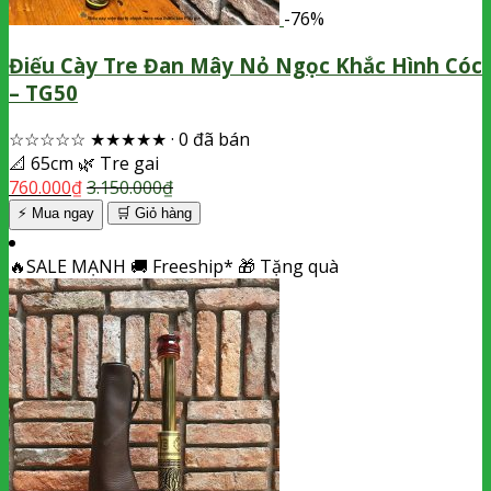
-76%
Điếu Cày Tre Đan Mây Nỏ Ngọc Khắc Hình Cóc
– TG50
☆☆☆☆☆
★★★★★
·
0 đã bán
📐
65cm
🌿
Tre gai
760.000
₫
3.150.000
₫
⚡ Mua ngay
🛒
Giỏ hàng
🔥
SALE MẠNH
🚚
Freeship*
🎁
Tặng quà