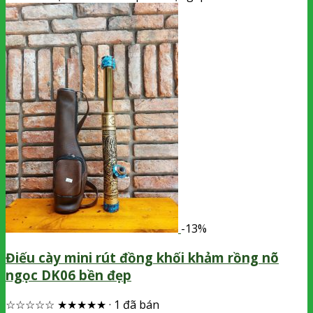
-13%
Điếu cày mini rút đồng khối khảm rồng nõ
ngọc DK06 bền đẹp
☆☆☆☆☆
★★★★★
·
1 đã bán