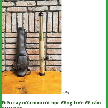
-7%
Điếu cày nứa mini rút bọc đồng trơn đế cẩm