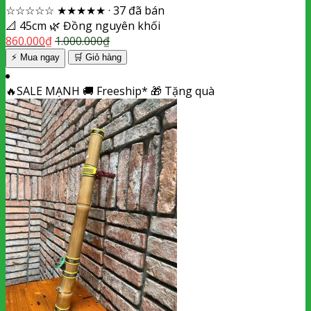
☆☆☆☆☆
★★★★★
·
37 đã bán
📐
45cm
🌿
Đồng nguyên khối
860.000
₫
1.000.000
₫
⚡ Mua ngay
🛒
Giỏ hàng
🔥
SALE MẠNH
🚚
Freeship*
🎁
Tặng quà