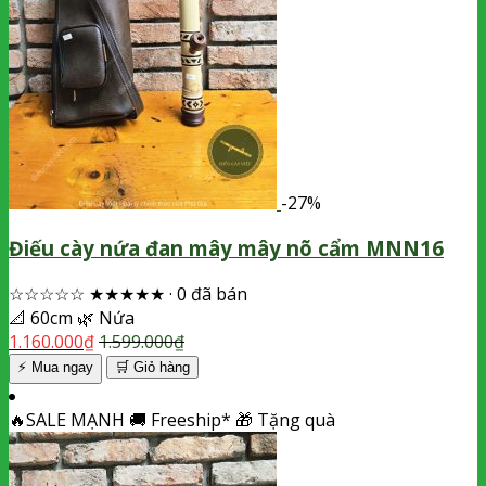
-27%
Điếu cày nứa đan mây mây nõ cẩm MNN16
☆☆☆☆☆
★★★★★
·
0 đã bán
📐
60cm
🌿
Nứa
1.160.000
₫
1.599.000
₫
⚡ Mua ngay
🛒
Giỏ hàng
🔥
SALE MẠNH
🚚
Freeship*
🎁
Tặng quà