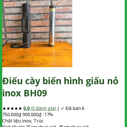
Điếu cày biến hình giấu nỏ
inox BH09
★
★
★
★
★
0.0
(0 đánh giá)
|
✓ Đã bán 6
750.000
₫
900.000
₫
-17%
Chất liệu
inox, Trúc
Kích thước
35cm chưa rút, 45cm chưa rút