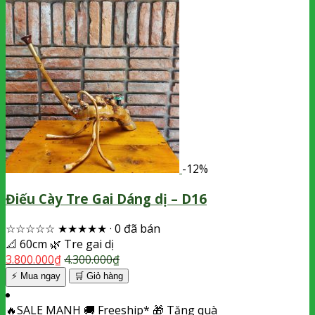
-12%
Điếu Cày Tre Gai Dáng dị – D16
☆☆☆☆☆
★★★★★
·
0 đã bán
📐
60cm
🌿
Tre gai dị
3.800.000
₫
4.300.000
₫
⚡ Mua ngay
🛒
Giỏ hàng
🔥
SALE MẠNH
🚚
Freeship*
🎁
Tặng quà