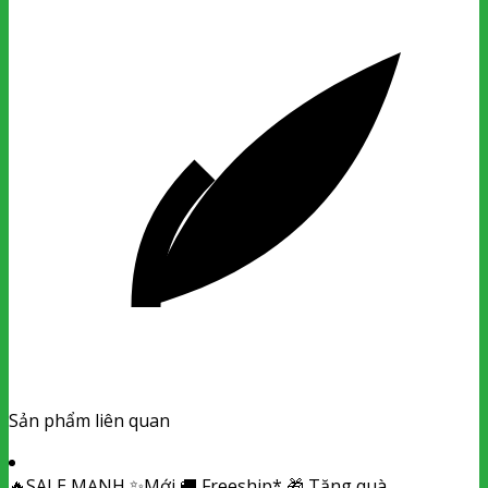
Sản phẩm liên quan
🔥
SALE MẠNH
✨
Mới
🚚
Freeship*
🎁
Tặng quà