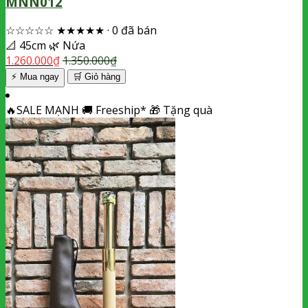
MNN012
☆☆☆☆☆
★★★★★
·
0 đã bán
📐
45cm
🌿
Nứa
1.260.000
₫
1.350.000
₫
⚡ Mua ngay
🛒
Giỏ hàng
🔥
SALE MẠNH
🚚
Freeship*
🎁
Tặng quà