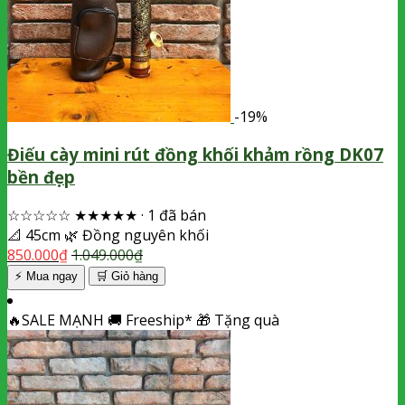
-19%
Điếu cày mini rút đồng khối khảm rồng DK07
bền đẹp
☆☆☆☆☆
★★★★★
·
1 đã bán
📐
45cm
🌿
Đồng nguyên khối
850.000
₫
1.049.000
₫
⚡ Mua ngay
🛒
Giỏ hàng
🔥
SALE MẠNH
🚚
Freeship*
🎁
Tặng quà