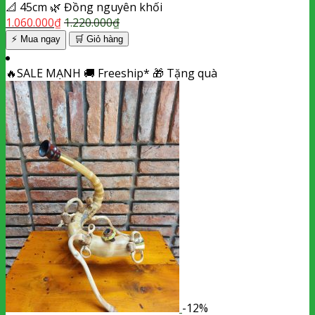
📐
45cm
🌿
Đồng nguyên khối
1.060.000
₫
1.220.000
₫
⚡ Mua ngay
🛒
Giỏ hàng
🔥
SALE MẠNH
🚚
Freeship*
🎁
Tặng quà
-12%