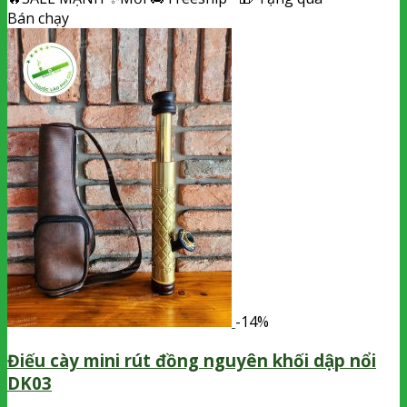
Bán chạy
-14%
Điếu cày mini rút đồng nguyên khối dập nổi
DK03