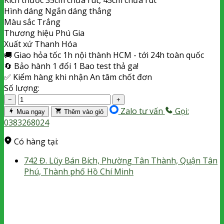
Hình dáng
Ngắn dáng thẳng
Màu sắc
Trắng
Thương hiệu
Phú Gia
Xuất xứ
Thanh Hóa
🚚
Giao hỏa tốc
1h nội thành HCM - tới 24h toàn quốc
🔄
Bảo hành 1 đổi 1
Bao test thả ga!
✅
Kiểm hàng khi nhận
An tâm chốt đơn
Số lượng:
−
+
Zalo tư vấn
Gọi:
Mua ngay
Thêm vào giỏ
0383268024
Có hàng tại:
742 Đ. Lũy Bán Bích, Phường Tân Thành, Quận Tân
Phú, Thành phố Hồ Chí Minh