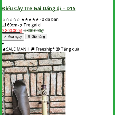
Điếu Cày Tre Gai Dáng dị – D15
☆☆☆☆☆
★★★★★
·
0 đã bán
📐
60cm
🌿
Tre gai dị
3.800.000
₫
4.300.000
₫
⚡ Mua ngay
🛒
Giỏ hàng
🔥
SALE MẠNH
🚚
Freeship*
🎁
Tặng quà