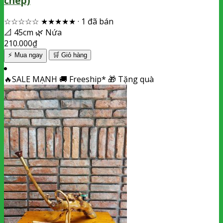
chép)
☆☆☆☆☆
★★★★★
·
1 đã bán
📐
45cm
🌿
Nứa
210.000
₫
⚡ Mua ngay
🛒
Giỏ hàng
🔥
SALE MẠNH
🚚
Freeship*
🎁
Tặng quà