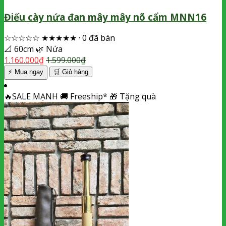
Điếu cày nứa đan mây mây nõ cẩm MNN16
☆☆☆☆☆
★★★★★
·
0 đã bán
📐
60cm
🌿
Nứa
1.160.000
₫
1.599.000
₫
⚡ Mua ngay
🛒
Giỏ hàng
🔥
SALE MẠNH
🚚
Freeship*
🎁
Tặng quà