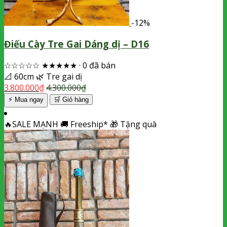
-12%
Điếu Cày Tre Gai Dáng dị – D16
☆☆☆☆☆
★★★★★
·
0 đã bán
📐
60cm
🌿
Tre gai dị
3.800.000
₫
4.300.000
₫
⚡ Mua ngay
🛒
Giỏ hàng
🔥
SALE MẠNH
🚚
Freeship*
🎁
Tặng quà