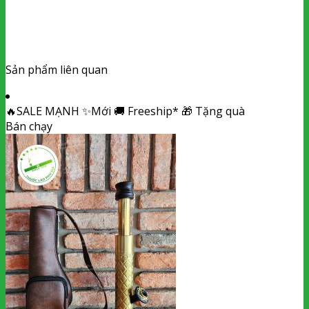
Sản phẩm liên quan
🔥
SALE MẠNH
✨
Mới
🚚
Freeship*
🎁
Tặng quà
Bán chạy