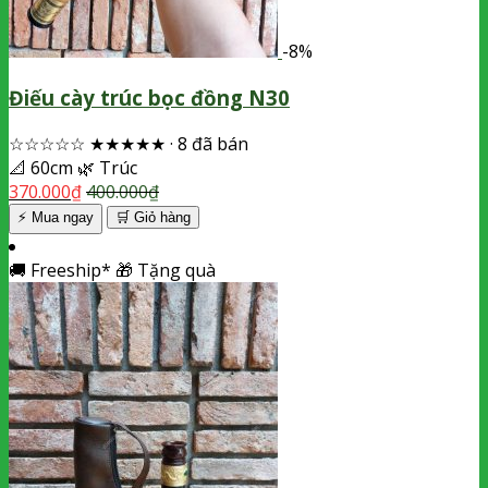
-8%
Điếu cày trúc bọc đồng N30
☆☆☆☆☆
★★★★★
·
8 đã bán
📐
60cm
🌿
Trúc
370.000
₫
400.000
₫
⚡ Mua ngay
🛒
Giỏ hàng
🚚
Freeship*
🎁
Tặng quà