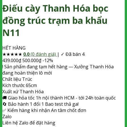
Điếu cày Thanh Hóa bọc
đồng trúc trạm ba khẩu
N11
HẾT HÀNG
★
★
★
★
★
0.0
(0 đánh giá)
|
✓ Đã bán 4
439.000
₫
500.000
₫
-12%
!
Sản phẩm đang tạm hết hàng
— Xưởng Thanh Hóa
đang hoàn thiện lô mới
Chất liệu
Trúc
Kích thước
65cm
Xuất xứ
Thanh Hóa
🚚
Giao hỏa tốc
1h nội thành HCM - tới 24h toàn quốc
🔄
Bảo hành 1 đổi 1
Bao test thả ga!
✅
Kiểm hàng khi nhận
An tâm chốt đơn
Zalo
Liên hệ Zalo để đặt hàng