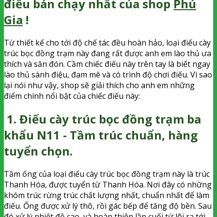
điếu bán chạy nhất của shop
Phú
Gia
!
Từ thiết kế cho tới độ chế tác đều hoàn hảo, loại điếu cày
trúc bọc đồng trạm này đang rất được anh em lào thủ ưa
thích và săn đón. Cầm chiếc điếu này trên tay là biết ngay
lào thủ sành điệu, đam mê và có trình độ chơi điếu. Vì sao
lại nói như vậy, shop sẽ giải thích cho anh em những
điểm chính nổi bật của chiếc điếu này:
1. Điếu cày trúc bọc đồng trạm ba
khẩu N11 - Tầm trúc chuẩn, hàng
tuyển chọn.
Tầm ống của loại điếu cày trúc bọc đồng trạm này là trúc
Thanh Hóa, được tuyển từ Thanh Hóa. Nơi đây có những
khóm trúc rừng trúc chất lượng nhất, chuẩn nhất để làm
điếu. Ống được xử lý thô, rồi gác bếp để tăng độ bền. Sau
đó xử lý nhiệt độ cao, và hoàn thiện lần cuối từ lõi ra tới