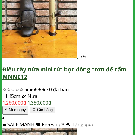
-7%
Điếu cày nứa mini rút bọc đồng trơn đế cẩm
MNN012
☆☆☆☆☆
★★★★★
·
0 đã bán
📐
45cm
🌿
Nứa
1.260.000
₫
1.350.000
₫
⚡ Mua ngay
🛒
Giỏ hàng
🔥
SALE MẠNH
🚚
Freeship*
🎁
Tặng quà