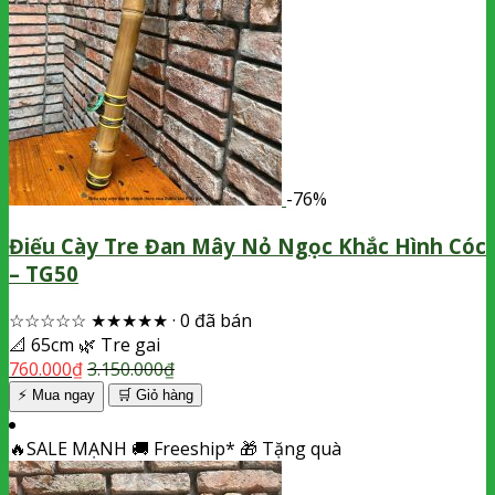
-76%
Điếu Cày Tre Đan Mây Nỏ Ngọc Khắc Hình Cóc
– TG50
☆☆☆☆☆
★★★★★
·
0 đã bán
📐
65cm
🌿
Tre gai
760.000
₫
3.150.000
₫
⚡ Mua ngay
🛒
Giỏ hàng
🔥
SALE MẠNH
🚚
Freeship*
🎁
Tặng quà