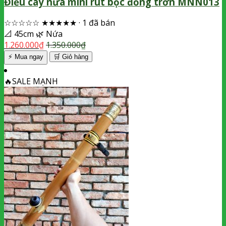
Điếu cày nứa mini rút bọc đồng trơn MNN013
☆☆☆☆☆
★★★★★
·
1 đã bán
📐
45cm
🌿
Nứa
1.260.000
₫
1.350.000
₫
⚡ Mua ngay
🛒
Giỏ hàng
🔥
SALE MẠNH