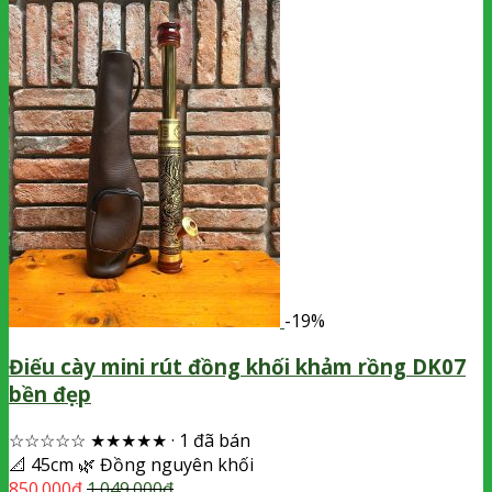
-19%
Điếu cày mini rút đồng khối khảm rồng DK07
bền đẹp
☆☆☆☆☆
★★★★★
·
1 đã bán
📐
45cm
🌿
Đồng nguyên khối
850.000
₫
1.049.000
₫