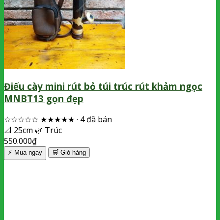
Điếu cày mini rút bỏ túi trúc rút khảm ngọc
MNBT13 gọn đẹp
☆☆☆☆☆
★★★★★
·
4 đã bán
📐
25cm
🌿
Trúc
550.000
₫
⚡ Mua ngay
🛒
Giỏ hàng