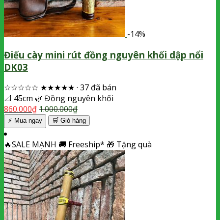
-14%
Điếu cày mini rút đồng nguyên khối dập nổi
DK03
☆☆☆☆☆
★★★★★
·
37 đã bán
📐
45cm
🌿
Đồng nguyên khối
860.000
₫
1.000.000
₫
⚡ Mua ngay
🛒
Giỏ hàng
🔥
SALE MẠNH
🚚
Freeship*
🎁
Tặng quà