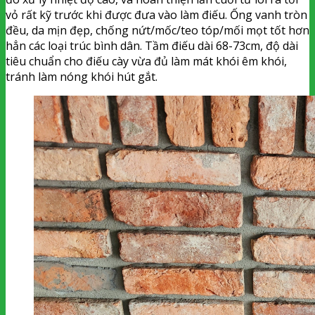
vỏ rất kỹ trước khi được đưa vào làm điếu. Ống vanh tròn
đều, da mịn đẹp, chống nứt/mốc/teo tóp/mối mọt tốt hơn
hẳn các loại trúc bình dân. Tầm điếu dài 68-73cm, độ dài
tiêu chuẩn cho điếu cày vừa đủ làm mát khói êm khói,
tránh làm nóng khói hút gắt.