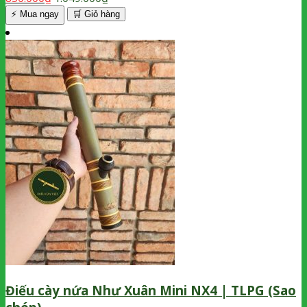
⚡ Mua ngay
🛒
Giỏ hàng
Điếu cày nứa Như Xuân Mini NX4 | TLPG (Sao