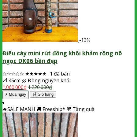
-13%
Điếu cày mini rút đồng khối khảm rồng nõ
ngọc DK06 bền đẹp
☆☆☆☆☆
★★★★★
·
1 đã bán
📐
45cm
🌿
Đồng nguyên khối
1.060.000
₫
1.220.000
₫
⚡ Mua ngay
🛒
Giỏ hàng
🔥
SALE MẠNH
🚚
Freeship*
🎁
Tặng quà