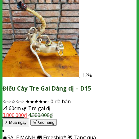
-12%
Điếu Cày Tre Gai Dáng dị – D15
☆☆☆☆☆
★★★★★
·
0 đã bán
📐
60cm
🌿
Tre gai dị
3.800.000
₫
4.300.000
₫
⚡ Mua ngay
🛒
Giỏ hàng
🔥
SALE MẠNH
🚚
Freeship*
🎁
Tặng quà