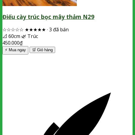
Điếu cày trúc bọc mây thảm N29
☆☆☆☆☆
★★★★★
·
3 đã bán
📐
60cm
🌿
Trúc
450.000
₫
⚡ Mua ngay
🛒
Giỏ hàng