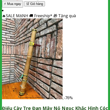
⚡ Mua ngay
🛒
Giỏ hàng
🔥
SALE MẠNH
🚚
Freeship*
🎁
Tặng quà
-76%
Điếu Cày Tre Đan Mây Nỏ Ngọc Khắc Hình Cóc