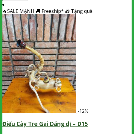
🔥
SALE MẠNH
🚚
Freeship*
🎁
Tặng quà
-12%
Điếu Cày Tre Gai Dáng dị – D15