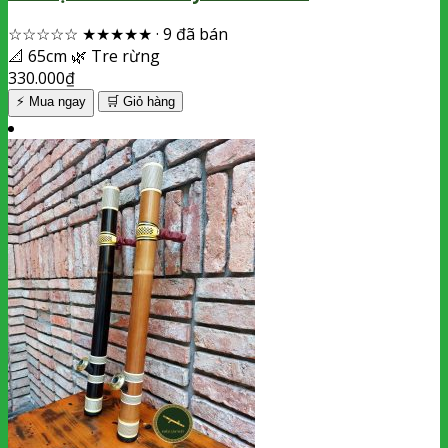
☆☆☆☆☆
★★★★★
·
9 đã bán
📐
65cm
🌿
Tre rừng
330.000
₫
⚡ Mua ngay
🛒
Giỏ hàng