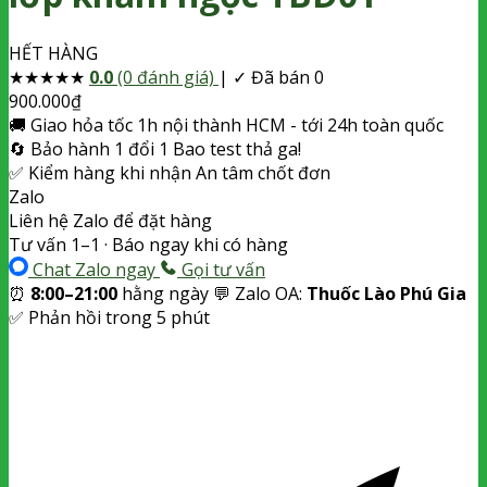
HẾT HÀNG
★
★
★
★
★
0.0
(0 đánh giá)
|
✓ Đã bán 0
900.000
₫
🚚
Giao hỏa tốc
1h nội thành HCM - tới 24h toàn quốc
🔄
Bảo hành 1 đổi 1
Bao test thả ga!
✅
Kiểm hàng khi nhận
An tâm chốt đơn
Zalo
Liên hệ Zalo để đặt hàng
Tư vấn 1–1 · Báo ngay khi có hàng
Chat Zalo ngay
Gọi tư vấn
⏰
8:00–21:00
hằng ngày
💬 Zalo OA:
Thuốc Lào Phú Gia
✅ Phản hồi trong 5 phút