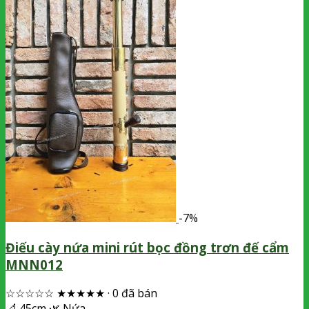
-7%
Điếu cày nứa mini rút bọc đồng trơn đế cẩm
MNN012
☆☆☆☆☆
★★★★★
·
0 đã bán
📐
45cm
🌿
Nứa