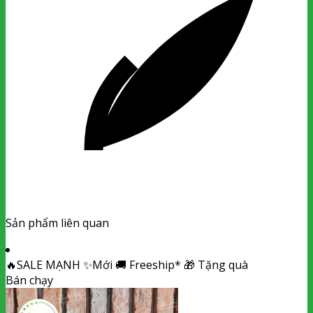
Sản phẩm liên quan
🔥
SALE MẠNH
✨
Mới
🚚
Freeship*
🎁
Tặng quà
Bán chạy