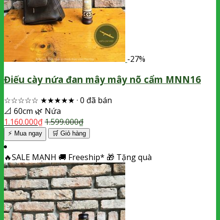
-27%
Điếu cày nứa đan mây mây nõ cẩm MNN16
☆☆☆☆☆
★★★★★
·
0 đã bán
📐
60cm
🌿
Nứa
1.160.000
₫
1.599.000
₫
⚡ Mua ngay
🛒
Giỏ hàng
🔥
SALE MẠNH
🚚
Freeship*
🎁
Tặng quà