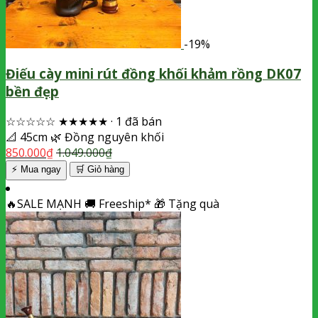
-19%
Điếu cày mini rút đồng khối khảm rồng DK07
bền đẹp
☆☆☆☆☆
★★★★★
·
1 đã bán
📐
45cm
🌿
Đồng nguyên khối
850.000
₫
1.049.000
₫
⚡ Mua ngay
🛒
Giỏ hàng
🔥
SALE MẠNH
🚚
Freeship*
🎁
Tặng quà