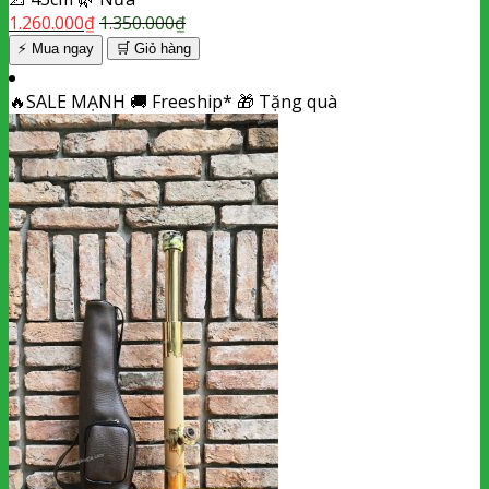
1.260.000
₫
1.350.000
₫
⚡ Mua ngay
🛒
Giỏ hàng
🔥
SALE MẠNH
🚚
Freeship*
🎁
Tặng quà