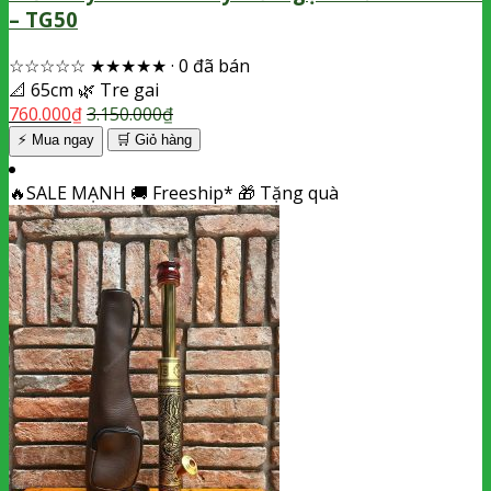
– TG50
☆☆☆☆☆
★★★★★
·
0 đã bán
📐
65cm
🌿
Tre gai
760.000
₫
3.150.000
₫
⚡ Mua ngay
🛒
Giỏ hàng
🔥
SALE MẠNH
🚚
Freeship*
🎁
Tặng quà