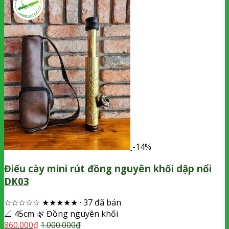
-14%
Điếu cày mini rút đồng nguyên khối dập nổi
DK03
☆☆☆☆☆
★★★★★
·
37 đã bán
📐
45cm
🌿
Đồng nguyên khối
860.000
₫
1.000.000
₫