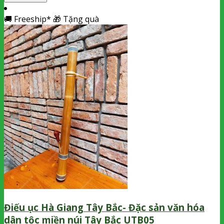
🚚
Freeship*
🎁
Tặng quà
Điếu ục Hà Giang Tây Bắc- Đặc sản văn hóa
dân tộc miền núi Tây Bắc UTB05