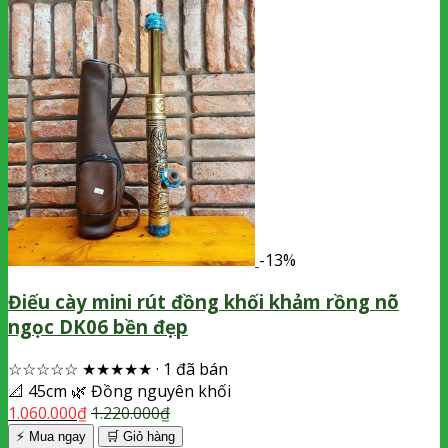
-13%
Điếu cày mini rút đồng khối khảm rồng nõ
ngọc DK06 bền đẹp
☆☆☆☆☆
★★★★★
·
1 đã bán
📐
45cm
🌿
Đồng nguyên khối
1.060.000
₫
1.220.000
₫
⚡ Mua ngay
🛒
Giỏ hàng