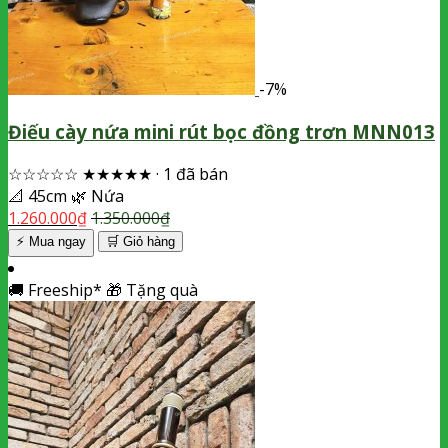
-7%
Điếu cày nứa mini rút bọc đồng trơn MNN013
☆☆☆☆☆
★★★★★
·
1 đã bán
📐
45cm
🌿
Nứa
1.260.000
₫
1.350.000
₫
⚡ Mua ngay
🛒
Giỏ hàng
🚚
Freeship*
🎁
Tặng quà