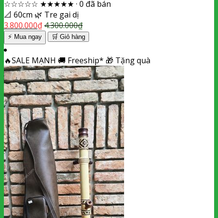
☆☆☆☆☆
★★★★★
·
0 đã bán
📐
60cm
🌿
Tre gai dị
3.800.000
₫
4.300.000
₫
⚡ Mua ngay
🛒
Giỏ hàng
🔥
SALE MẠNH
🚚
Freeship*
🎁
Tặng quà