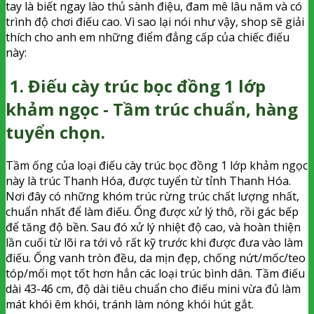
tay là biết ngay lào thủ sành điệu, đam mê lâu năm và có
trình độ chơi điếu cao. Vì sao lại nói như vậy, shop sẽ giải
thích cho anh em những điểm đẳng cấp của chiếc điếu
này:
1. Điếu cày trúc bọc đồng 1 lớp
khảm ngọc - Tầm trúc chuẩn, hàng
tuyển chọn.
Tầm ống của loại điếu cày trúc bọc đồng 1 lớp khảm ngọc
này là trúc Thanh Hóa, được tuyển từ tỉnh Thanh Hóa.
Nơi đây có những khóm trúc rừng trúc chất lượng nhất,
chuẩn nhất để làm điếu. Ống được xử lý thô, rồi gác bếp
để tăng độ bền. Sau đó xử lý nhiệt độ cao, và hoàn thiện
lần cuối từ lõi ra tới vỏ rất kỹ trước khi được đưa vào làm
điếu. Ống vanh tròn đều, da mịn đẹp, chống nứt/mốc/teo
tóp/mối mọt tốt hơn hẳn các loại trúc bình dân. Tầm điếu
dài 43-46 cm, độ dài tiêu chuẩn cho điếu mini vừa đủ làm
mát khói êm khói, tránh làm nóng khói hút gắt.