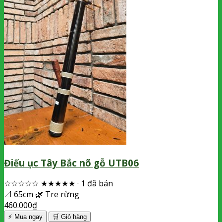
Điếu ục Tây Bắc nõ gỗ UTB06
☆☆☆☆☆
★★★★★
·
1 đã bán
📐
65cm
🌿
Tre rừng
460.000
₫
⚡ Mua ngay
🛒
Giỏ hàng