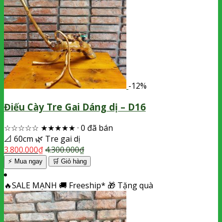
-12%
Điếu Cày Tre Gai Dáng dị – D16
☆☆☆☆☆
★★★★★
·
0 đã bán
📐
60cm
🌿
Tre gai dị
3.800.000
₫
4.300.000
₫
⚡ Mua ngay
🛒
Giỏ hàng
🔥
SALE MẠNH
🚚
Freeship*
🎁
Tặng quà