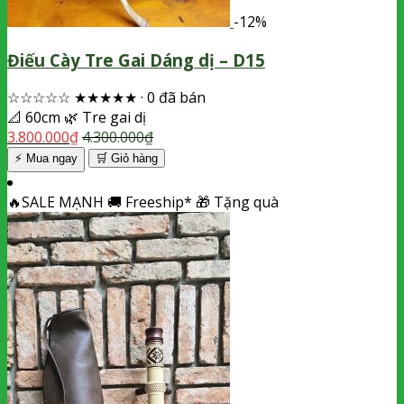
-12%
Điếu Cày Tre Gai Dáng dị – D15
☆☆☆☆☆
★★★★★
·
0 đã bán
📐
60cm
🌿
Tre gai dị
3.800.000
₫
4.300.000
₫
⚡ Mua ngay
🛒
Giỏ hàng
🔥
SALE MẠNH
🚚
Freeship*
🎁
Tặng quà