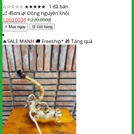
☆☆☆☆☆
★★★★★
·
1 đã bán
📐
45cm
🌿
Đồng nguyên khối
1.060.000
₫
1.220.000
₫
⚡ Mua ngay
🛒
Giỏ hàng
🔥
SALE MẠNH
🚚
Freeship*
🎁
Tặng quà