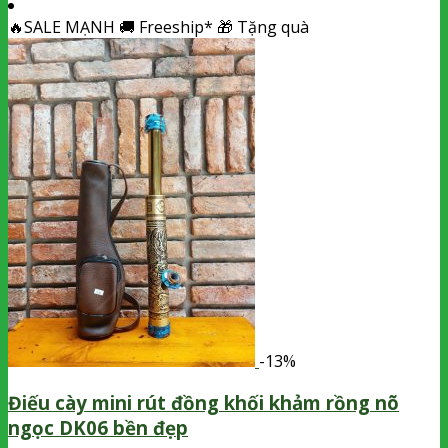
🔥
SALE MẠNH
🚚
Freeship*
🎁
Tặng quà
-13%
Điếu cày mini rút đồng khối khảm rồng nõ
ngọc DK06 bền đẹp