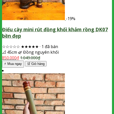
-19%
Điếu cày mini rút đồng khối khảm rồng DK07
bền đẹp
☆☆☆☆☆
★★★★★
·
1 đã bán
📐
45cm
🌿
Đồng nguyên khối
850.000
₫
1.049.000
₫
⚡ Mua ngay
🛒
Giỏ hàng