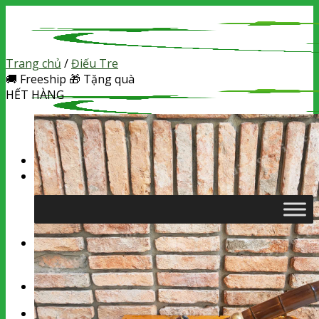
Skip
to
content
Trang chủ
/
Điếu Tre
🚚
Freeship
🎁
Tặng quà
HẾT HÀNG
Tìm
kiếm:
Chưa có sản phẩm trong giỏ hàng.
Tìm