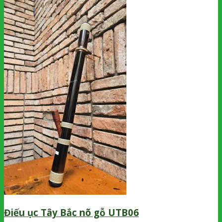
Điếu ục Tây Bắc nõ gỗ UTB06