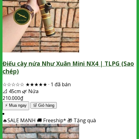
Điếu cày nứa Như Xuân Mini NX4 | TLPG (Sao
chép)
☆☆☆☆☆
★★★★★
·
1 đã bán
📐
45cm
🌿
Nứa
210.000
₫
⚡ Mua ngay
🛒
Giỏ hàng
🔥
SALE MẠNH
🚚
Freeship*
🎁
Tặng quà