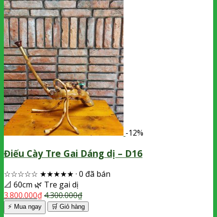
-12%
Điếu Cày Tre Gai Dáng dị – D16
☆☆☆☆☆
★★★★★
·
0 đã bán
📐
60cm
🌿
Tre gai dị
3.800.000
₫
4.300.000
₫
⚡ Mua ngay
🛒
Giỏ hàng