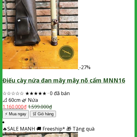
-27%
Điếu cày nứa đan mây mây nõ cẩm MNN16
☆☆☆☆☆
★★★★★
·
0 đã bán
📐
60cm
🌿
Nứa
1.160.000
₫
1.599.000
₫
⚡ Mua ngay
🛒
Giỏ hàng
🔥
SALE MẠNH
🚚
Freeship*
🎁
Tặng quà