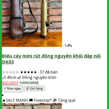
-14%
Điếu cày mini rút đồng nguyên khối dập nổi
DK03
☆☆☆☆☆
★★★★★
·
37 đã bán
📐
45cm
🌿
Đồng nguyên khối
860.000
₫
1.000.000
₫
⚡ Mua ngay
🛒
Giỏ hàng
🔥
SALE MẠNH
🚚
Freeship*
🎁
Tặng quà