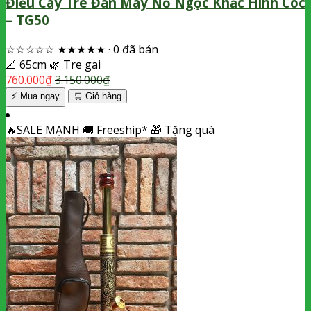
Điếu Cày Tre Đan Mây Nỏ Ngọc Khắc Hình Cóc
– TG50
☆☆☆☆☆
★★★★★
·
0 đã bán
📐
65cm
🌿
Tre gai
760.000
₫
3.150.000
₫
⚡ Mua ngay
🛒
Giỏ hàng
🔥
SALE MẠNH
🚚
Freeship*
🎁
Tặng quà