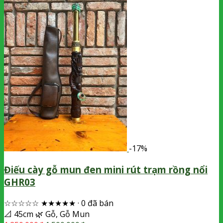
-17%
Điếu cày gỗ mun đen mini rút trạm rồng nổi
GHR03
☆☆☆☆☆
★★★★★
·
0 đã bán
📐
45cm
🌿
Gỗ, Gỗ Mun