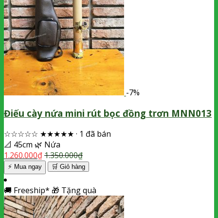
-7%
Điếu cày nứa mini rút bọc đồng trơn MNN013
☆☆☆☆☆
★★★★★
·
1 đã bán
📐
45cm
🌿
Nứa
1.260.000
₫
1.350.000
₫
⚡ Mua ngay
🛒
Giỏ hàng
🚚
Freeship*
🎁
Tặng quà