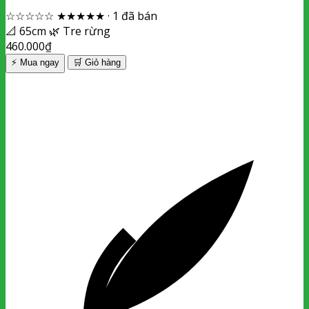
☆☆☆☆☆
★★★★★
·
1 đã bán
📐
65cm
🌿
Tre rừng
460.000
₫
⚡ Mua ngay
🛒
Giỏ hàng