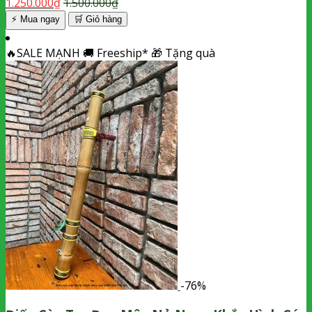
1.250.000
₫
1.500.000
₫
⚡ Mua ngay
🛒
Giỏ hàng
🔥
SALE MẠNH
🚚
Freeship*
🎁
Tặng quà
-76%