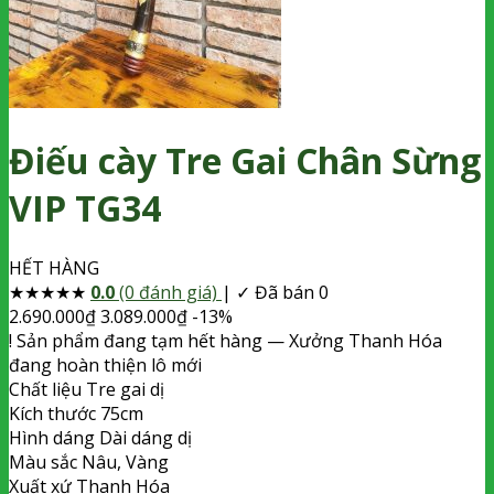
Điếu cày Tre Gai Chân Sừng
VIP TG34
HẾT HÀNG
★
★
★
★
★
0.0
(0 đánh giá)
|
✓ Đã bán 0
2.690.000
₫
3.089.000
₫
-13%
!
Sản phẩm đang tạm hết hàng
— Xưởng Thanh Hóa
đang hoàn thiện lô mới
Chất liệu
Tre gai dị
Kích thước
75cm
Hình dáng
Dài dáng dị
Màu sắc
Nâu, Vàng
Xuất xứ
Thanh Hóa