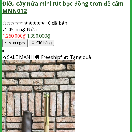
Điếu cày nứa mini rút bọc đồng trơn đế cẩm
MNN012
☆☆☆☆☆
★★★★★
·
0 đã bán
📐
45cm
🌿
Nứa
1.260.000
₫
1.350.000
₫
⚡ Mua ngay
🛒
Giỏ hàng
🔥
SALE MẠNH
🚚
Freeship*
🎁
Tặng quà