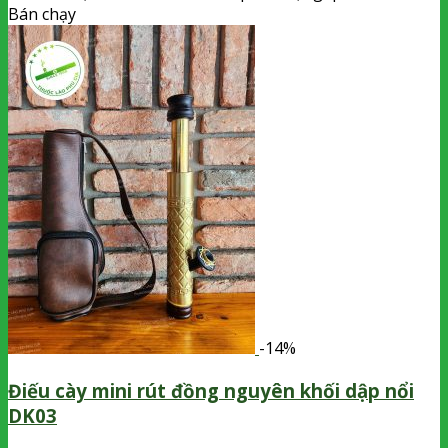
Bán chạy
-14%
Điếu cày mini rút đồng nguyên khối dập nổi
DK03