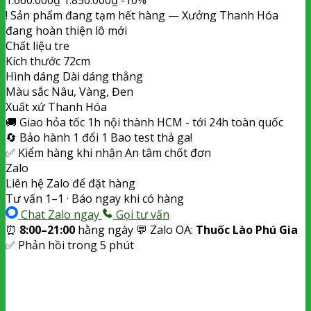
!
Sản phẩm đang tạm hết hàng
— Xưởng Thanh Hóa
đang hoàn thiện lô mới
Chất liệu
tre
Kích thước
72cm
Hình dáng
Dài dáng thẳng
Màu sắc
Nâu, Vàng, Đen
Xuất xứ
Thanh Hóa
🚚
Giao hỏa tốc
1h nội thành HCM - tới 24h toàn quốc
🔄
Bảo hành 1 đổi 1
Bao test thả ga!
✅
Kiểm hàng khi nhận
An tâm chốt đơn
Zalo
Liên hệ Zalo để đặt hàng
Tư vấn 1–1 · Báo ngay khi có hàng
Chat Zalo ngay
Gọi tư vấn
⏰
8:00–21:00
hằng ngày
💬 Zalo OA:
Thuốc Lào Phú Gia
✅ Phản hồi trong 5 phút