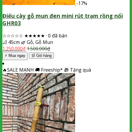
-17%
Điếu cày gỗ mun đen mini rút trạm rồng nổi
GHR03
☆☆☆☆☆
★★★★★
·
0 đã bán
📐
45cm
🌿
Gỗ, Gỗ Mun
1.250.000
₫
1.500.000
₫
⚡ Mua ngay
🛒
Giỏ hàng
🔥
SALE MẠNH
🚚
Freeship*
🎁
Tặng quà