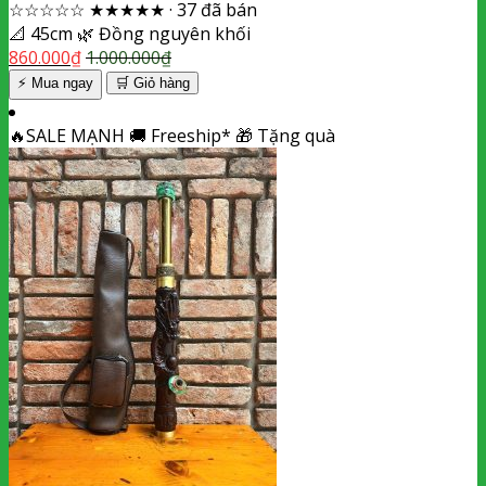
☆☆☆☆☆
★★★★★
·
37 đã bán
📐
45cm
🌿
Đồng nguyên khối
860.000
₫
1.000.000
₫
⚡ Mua ngay
🛒
Giỏ hàng
🔥
SALE MẠNH
🚚
Freeship*
🎁
Tặng quà