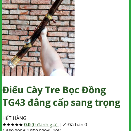
Điếu Cày Tre Bọc Đồng
TG43 đẳng cấp sang trọng
HẾT HÀNG
★
★
★
★
★
0.0
(0 đánh giá)
|
✓ Đã bán 0
1.660.000
₫
1.850.000
₫
-10%