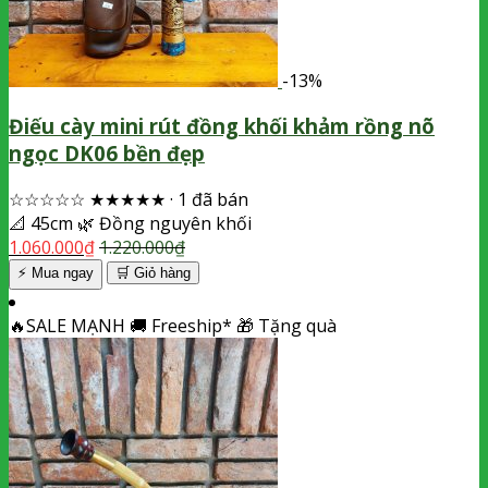
-13%
Điếu cày mini rút đồng khối khảm rồng nõ
ngọc DK06 bền đẹp
☆☆☆☆☆
★★★★★
·
1 đã bán
📐
45cm
🌿
Đồng nguyên khối
1.060.000
₫
1.220.000
₫
⚡ Mua ngay
🛒
Giỏ hàng
🔥
SALE MẠNH
🚚
Freeship*
🎁
Tặng quà