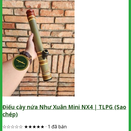
Điếu cày nứa Như Xuân Mini NX4 | TLPG (Sao
chép)
☆☆☆☆☆
★★★★★
·
1 đã bán