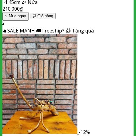
📐
45cm
🌿
Nứa
210.000
₫
⚡ Mua ngay
🛒
Giỏ hàng
🔥
SALE MẠNH
🚚
Freeship*
🎁
Tặng quà
-12%