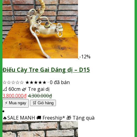
-12%
Điếu Cày Tre Gai Dáng dị – D15
☆☆☆☆☆
★★★★★
·
0 đã bán
📐
60cm
🌿
Tre gai dị
3.800.000
₫
4.300.000
₫
⚡ Mua ngay
🛒
Giỏ hàng
🔥
SALE MẠNH
🚚
Freeship*
🎁
Tặng quà