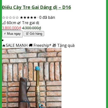
Điếu Cày Tre Gai Dáng dị – D16
☆☆☆☆☆
★★★★★
·
0 đã bán
📐
60cm
🌿
Tre gai dị
3.800.000
₫
4.300.000
₫
⚡ Mua ngay
🛒
Giỏ hàng
🔥
SALE MẠNH
🚚
Freeship*
🎁
Tặng quà