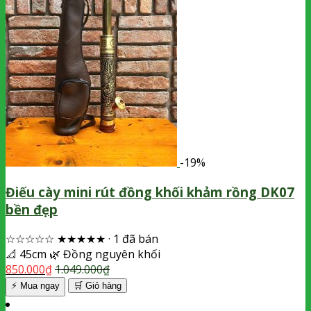
-19%
Điếu cày mini rút đồng khối khảm rồng DK07
bền đẹp
☆☆☆☆☆
★★★★★
·
1 đã bán
📐
45cm
🌿
Đồng nguyên khối
850.000
₫
1.049.000
₫
⚡ Mua ngay
🛒
Giỏ hàng