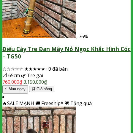
-76%
Điếu Cày Tre Đan Mây Nỏ Ngọc Khắc Hình Cóc
– TG50
☆☆☆☆☆
★★★★★
·
0 đã bán
📐
65cm
🌿
Tre gai
760.000
₫
3.150.000
₫
⚡ Mua ngay
🛒
Giỏ hàng
🔥
SALE MẠNH
🚚
Freeship*
🎁
Tặng quà