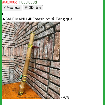
860.000
₫
1.000.000
₫
⚡ Mua ngay
🛒
Giỏ hàng
🔥
SALE MẠNH
🚚
Freeship*
🎁
Tặng quà
-76%