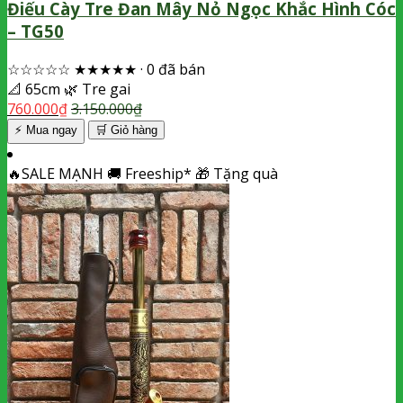
Điếu Cày Tre Đan Mây Nỏ Ngọc Khắc Hình Cóc
– TG50
☆☆☆☆☆
★★★★★
·
0 đã bán
📐
65cm
🌿
Tre gai
760.000
₫
3.150.000
₫
⚡ Mua ngay
🛒
Giỏ hàng
🔥
SALE MẠNH
🚚
Freeship*
🎁
Tặng quà