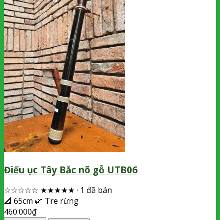
Điếu ục Tây Bắc nõ gỗ UTB06
☆☆☆☆☆
★★★★★
·
1 đã bán
📐
65cm
🌿
Tre rừng
460.000
₫