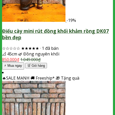
-19%
Điếu cày mini rút đồng khối khảm rồng DK07
bền đẹp
☆☆☆☆☆
★★★★★
·
1 đã bán
📐
45cm
🌿
Đồng nguyên khối
850.000
₫
1.049.000
₫
⚡ Mua ngay
🛒
Giỏ hàng
🔥
SALE MẠNH
🚚
Freeship*
🎁
Tặng quà