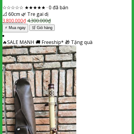
☆☆☆☆☆
★★★★★
·
0 đã bán
📐
60cm
🌿
Tre gai dị
3.800.000
₫
4.300.000
₫
⚡ Mua ngay
🛒
Giỏ hàng
🔥
SALE MẠNH
🚚
Freeship*
🎁
Tặng quà