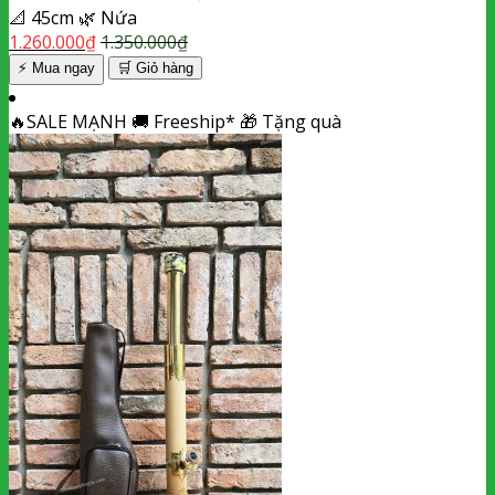
📐
45cm
🌿
Nứa
1.260.000
₫
1.350.000
₫
⚡ Mua ngay
🛒
Giỏ hàng
🔥
SALE MẠNH
🚚
Freeship*
🎁
Tặng quà