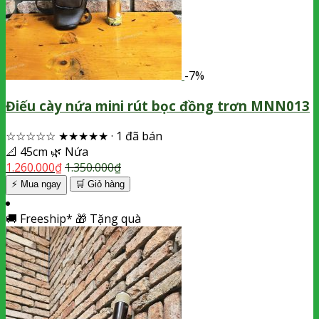
-7%
Điếu cày nứa mini rút bọc đồng trơn MNN013
☆☆☆☆☆
★★★★★
·
1 đã bán
📐
45cm
🌿
Nứa
1.260.000
₫
1.350.000
₫
⚡ Mua ngay
🛒
Giỏ hàng
🚚
Freeship*
🎁
Tặng quà