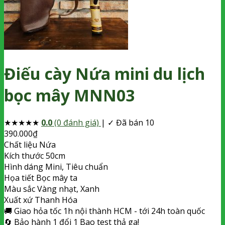
Điếu cày Nứa mini du lịch
bọc mây MNN03
★
★
★
★
★
0.0
(0 đánh giá)
|
✓ Đã bán 10
390.000
₫
Chất liệu
Nứa
Kích thước
50cm
Hình dáng
Mini, Tiêu chuẩn
Họa tiết
Bọc mây ta
Màu sắc
Vàng nhạt, Xanh
Xuất xứ
Thanh Hóa
🚚
Giao hỏa tốc
1h nội thành HCM - tới 24h toàn quốc
🔄
Bảo hành 1 đổi 1
Bao test thả ga!