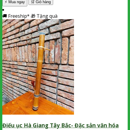
⚡ Mua ngay
🛒
Giỏ hàng
🚚
Freeship*
🎁
Tặng quà
Điếu ục Hà Giang Tây Bắc- Đặc sản văn hóa