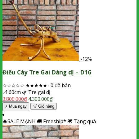
-12%
Điếu Cày Tre Gai Dáng dị – D16
☆☆☆☆☆
★★★★★
·
0 đã bán
📐
60cm
🌿
Tre gai dị
3.800.000
₫
4.300.000
₫
⚡ Mua ngay
🛒
Giỏ hàng
🔥
SALE MẠNH
🚚
Freeship*
🎁
Tặng quà