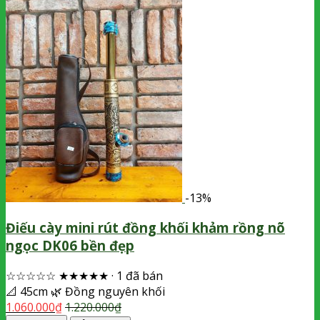
-13%
Điếu cày mini rút đồng khối khảm rồng nõ
ngọc DK06 bền đẹp
☆☆☆☆☆
★★★★★
·
1 đã bán
📐
45cm
🌿
Đồng nguyên khối
1.060.000
₫
1.220.000
₫