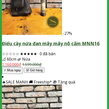
-27%
Điếu cày nứa đan mây mây nõ cẩm MNN16
☆☆☆☆☆
★★★★★
·
0 đã bán
📐
60cm
🌿
Nứa
1.160.000
₫
1.599.000
₫
⚡ Mua ngay
🛒
Giỏ hàng
🔥
SALE MẠNH
🚚
Freeship*
🎁
Tặng quà