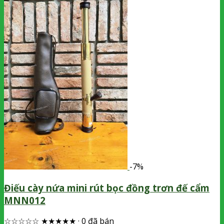
-7%
Điếu cày nứa mini rút bọc đồng trơn đế cẩm
MNN012
☆☆☆☆☆
★★★★★
·
0 đã bán