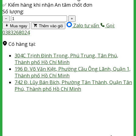
✅
Kiểm hàng khi nhận
An tâm chốt đơn
Số lượng:
−
+
Zalo tư vấn
Gọi:
Mua ngay
Thêm vào giỏ
0383268024
Có hàng tại:
304C Trịnh Đình Trọng, Phú Trung, Tân Phú,
Thành phố Hồ Chí Minh
196 Đ. Võ Văn Kiệt, Phường Cầu Ông Lãnh, Quận 1,
Thành phố Hồ Chí Minh
742 Đ. Lũy Bán Bích, Phường Tân Thành, Quận Tân
Phú, Thành phố Hồ Chí Minh