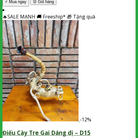
⚡ Mua ngay
🛒
Giỏ hàng
🔥
SALE MẠNH
🚚
Freeship*
🎁
Tặng quà
-12%
Điếu Cày Tre Gai Dáng dị – D15