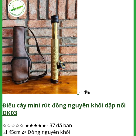
-14%
Điếu cày mini rút đồng nguyên khối dập nổi
DK03
☆☆☆☆☆
★★★★★
·
37 đã bán
📐
45cm
🌿
Đồng nguyên khối