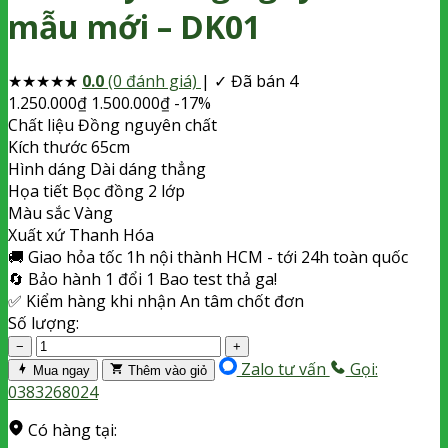
mẫu mới – DK01
★
★
★
★
★
0.0
(0 đánh giá)
|
✓ Đã bán 4
1.250.000
₫
1.500.000
₫
-17%
Chất liệu
Đồng nguyên chất
Kích thước
65cm
Hình dáng
Dài dáng thẳng
Họa tiết
Bọc đồng 2 lớp
Màu sắc
Vàng
Xuất xứ
Thanh Hóa
🚚
Giao hỏa tốc
1h nội thành HCM - tới 24h toàn quốc
🔄
Bảo hành 1 đổi 1
Bao test thả ga!
✅
Kiểm hàng khi nhận
An tâm chốt đơn
Số lượng:
−
+
Zalo tư vấn
Gọi:
Mua ngay
Thêm vào giỏ
0383268024
Có hàng tại: