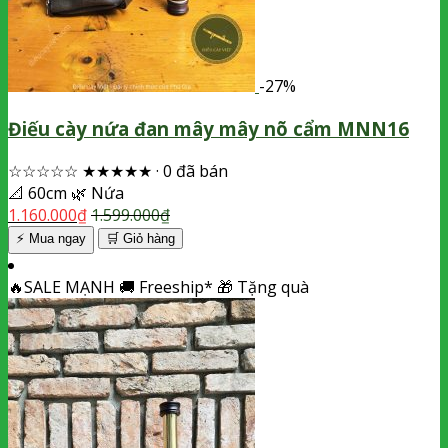
-27%
Điếu cày nứa đan mây mây nõ cẩm MNN16
☆☆☆☆☆
★★★★★
·
0 đã bán
📐
60cm
🌿
Nứa
1.160.000
₫
1.599.000
₫
⚡ Mua ngay
🛒
Giỏ hàng
🔥
SALE MẠNH
🚚
Freeship*
🎁
Tặng quà