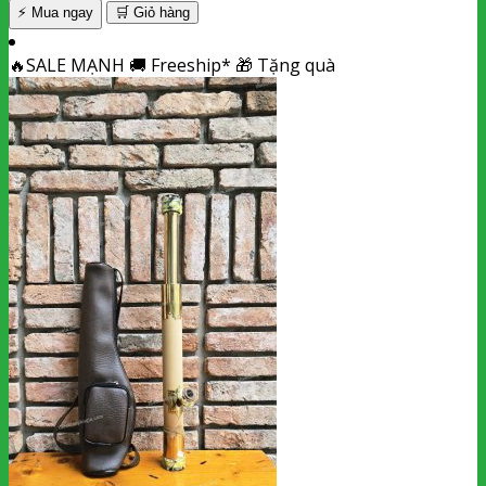
⚡ Mua ngay
🛒
Giỏ hàng
🔥
SALE MẠNH
🚚
Freeship*
🎁
Tặng quà