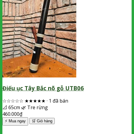
Điếu ục Tây Bắc nõ gỗ UTB06
☆☆☆☆☆
★★★★★
·
1 đã bán
📐
65cm
🌿
Tre rừng
460.000
₫
⚡ Mua ngay
🛒
Giỏ hàng