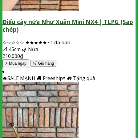
Điếu cày nứa Như Xuân Mini NX4 | TLPG (Sao
chép)
☆☆☆☆☆
★★★★★
·
1 đã bán
📐
45cm
🌿
Nứa
210.000
₫
⚡ Mua ngay
🛒
Giỏ hàng
🔥
SALE MẠNH
🚚
Freeship*
🎁
Tặng quà