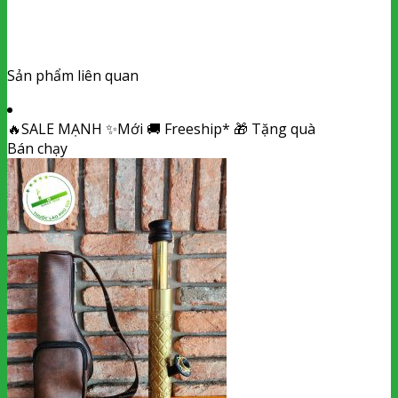
Sản phẩm liên quan
🔥
SALE MẠNH
✨
Mới
🚚
Freeship*
🎁
Tặng quà
Bán chạy