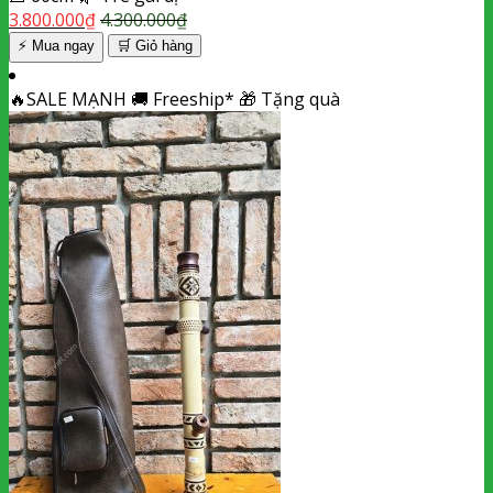
3.800.000
₫
4.300.000
₫
⚡ Mua ngay
🛒
Giỏ hàng
🔥
SALE MẠNH
🚚
Freeship*
🎁
Tặng quà