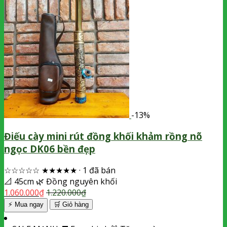
-13%
Điếu cày mini rút đồng khối khảm rồng nõ
ngọc DK06 bền đẹp
☆☆☆☆☆
★★★★★
·
1 đã bán
📐
45cm
🌿
Đồng nguyên khối
1.060.000
₫
1.220.000
₫
⚡ Mua ngay
🛒
Giỏ hàng