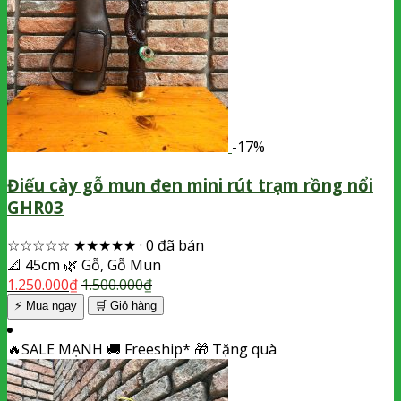
-17%
Điếu cày gỗ mun đen mini rút trạm rồng nổi
GHR03
☆☆☆☆☆
★★★★★
·
0 đã bán
📐
45cm
🌿
Gỗ, Gỗ Mun
1.250.000
₫
1.500.000
₫
⚡ Mua ngay
🛒
Giỏ hàng
🔥
SALE MẠNH
🚚
Freeship*
🎁
Tặng quà