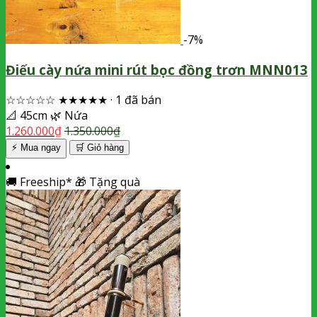
-7%
Điếu cày nứa mini rút bọc đồng trơn MNN013
☆☆☆☆☆
★★★★★
·
1 đã bán
📐
45cm
🌿
Nứa
1.260.000
₫
1.350.000
₫
⚡ Mua ngay
🛒
Giỏ hàng
🚚
Freeship*
🎁
Tặng quà