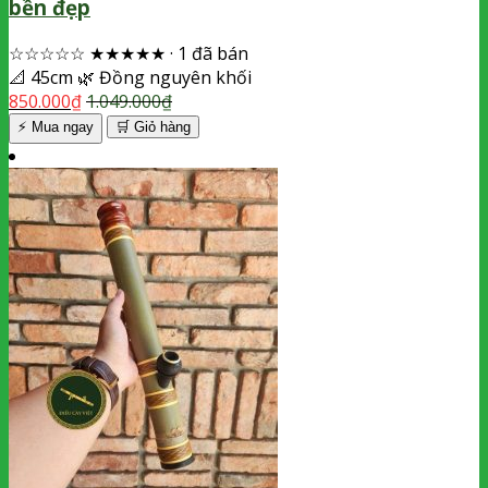
bền đẹp
☆☆☆☆☆
★★★★★
·
1 đã bán
📐
45cm
🌿
Đồng nguyên khối
850.000
₫
1.049.000
₫
⚡ Mua ngay
🛒
Giỏ hàng