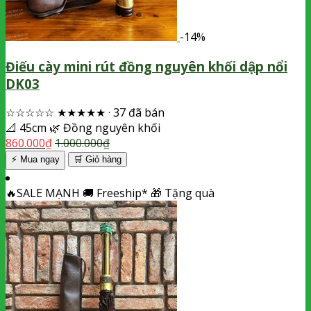
-14%
Điếu cày mini rút đồng nguyên khối dập nổi
DK03
☆☆☆☆☆
★★★★★
·
37 đã bán
📐
45cm
🌿
Đồng nguyên khối
860.000
₫
1.000.000
₫
⚡ Mua ngay
🛒
Giỏ hàng
🔥
SALE MẠNH
🚚
Freeship*
🎁
Tặng quà