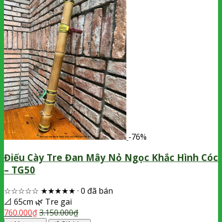
-76%
Điếu Cày Tre Đan Mây Nỏ Ngọc Khắc Hình Cóc
– TG50
☆☆☆☆☆
★★★★★
·
0 đã bán
📐
65cm
🌿
Tre gai
760.000
₫
3.150.000
₫