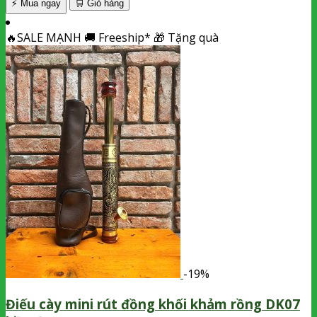
⚡ Mua ngay
🛒
Giỏ hàng
🔥
SALE MẠNH
🚚
Freeship*
🎁
Tặng quà
-19%
Điếu cày mini rút đồng khối khảm rồng DK07