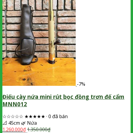
-7%
Điếu cày nứa mini rút bọc đồng trơn đế cẩm
MNN012
☆☆☆☆☆
★★★★★
·
0 đã bán
📐
45cm
🌿
Nứa
1.260.000
₫
1.350.000
₫