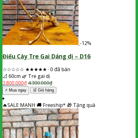
-12%
Điếu Cày Tre Gai Dáng dị – D16
☆☆☆☆☆
★★★★★
·
0 đã bán
📐
60cm
🌿
Tre gai dị
3.800.000
₫
4.300.000
₫
⚡ Mua ngay
🛒
Giỏ hàng
🔥
SALE MẠNH
🚚
Freeship*
🎁
Tặng quà