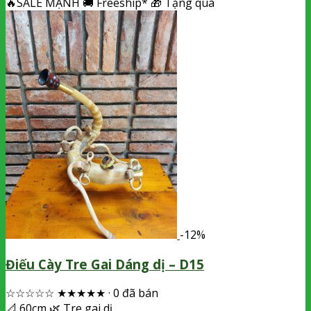
🔥
SALE MẠNH
🚚
Freeship*
🎁
Tặng quà
-12%
Điếu Cày Tre Gai Dáng dị – D15
☆☆☆☆☆
★★★★★
·
0 đã bán
📐
60cm
🌿
Tre gai dị