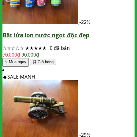
-22%
Bật lửa lon nước ngọt độc đẹp
☆☆☆☆☆
★★★★★
·
0 đã bán
70.000
₫
90.000
₫
⚡ Mua ngay
🛒
Giỏ hàng
🔥
SALE MẠNH
-29%