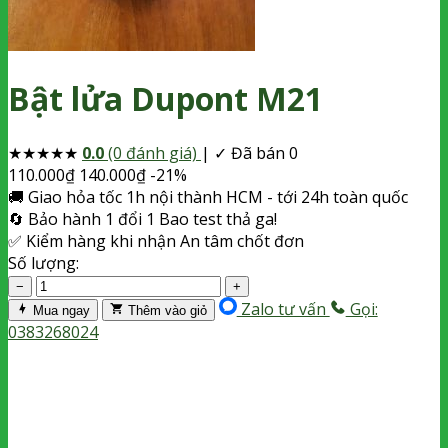
Bật lửa Dupont M21
★
★
★
★
★
0.0
(0 đánh giá)
|
✓ Đã bán 0
110.000
₫
140.000
₫
-21%
🚚
Giao hỏa tốc
1h nội thành HCM - tới 24h toàn quốc
🔄
Bảo hành 1 đổi 1
Bao test thả ga!
✅
Kiểm hàng khi nhận
An tâm chốt đơn
Số lượng:
−
+
Zalo tư vấn
Gọi:
Mua ngay
Thêm vào giỏ
0383268024