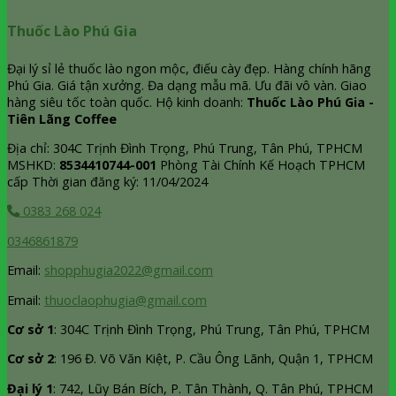
Thuốc Lào Phú Gia
Đại lý sỉ lẻ thuốc lào ngon mộc, điếu cày đẹp. Hàng chính hãng
Phú Gia. Giá tận xưởng. Đa dạng mẫu mã. Ưu đãi vô vàn. Giao
hàng siêu tốc toàn quốc. Hộ kinh doanh:
Thuốc Lào Phú Gia -
Tiên Lãng Coffee
Địa chỉ: 304C Trịnh Đình Trọng, Phú Trung, Tân Phú, TPHCM
MSHKD:
8534410744-001
Phòng Tài Chính Kế Hoạch TPHCM
cấp Thời gian đăng ký: 11/04/2024
0383 268 024
0346861879
Email:
shopphugia2022@gmail.com
Email:
thuoclaophugia@gmail.com
Cơ sở 1
: 304C Trịnh Đình Trọng, Phú Trung, Tân Phú, TPHCM
Cơ sở 2
: 196 Đ. Võ Văn Kiệt, P. Cầu Ông Lãnh, Quận 1, TPHCM
Đại lý 1
: 742, Lũy Bán Bích, P. Tân Thành, Q. Tân Phú, TPHCM