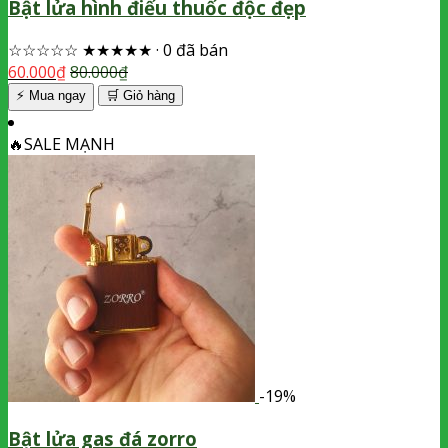
Bật lửa hình điếu thuốc độc đẹp
☆☆☆☆☆
★★★★★
·
0 đã bán
60.000
₫
80.000
₫
⚡ Mua ngay
🛒
Giỏ hàng
🔥
SALE MẠNH
-19%
Bật lửa gas đá zorro