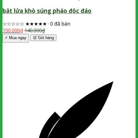
bật lửa khò súng pháo độc đáo
☆☆☆☆☆
★★★★★
·
0 đã bán
100.000
₫
140.000
₫
⚡ Mua ngay
🛒
Giỏ hàng