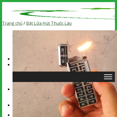
Skip
to
content
Trang chủ
/
Bật Lửa Hút Thuốc Lào
Tìm
kiếm:
Chưa có sản phẩm trong giỏ hàng.
Tìm