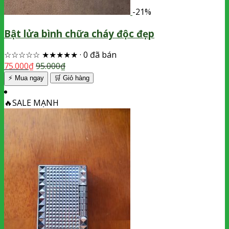
-21%
Bật lửa bình chữa cháy độc đẹp
☆☆☆☆☆
★★★★★
·
0 đã bán
75.000
₫
95.000
₫
⚡ Mua ngay
🛒
Giỏ hàng
🔥
SALE MẠNH