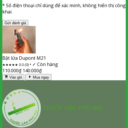
* Số điện thoại chỉ dùng để xác minh, không hiển thị công
khai.
Gửi đánh giá
Bật lửa Dupont M21
•
✓ Còn hàng
★
★
★
★
★
0.0 (0)
110.000
₫
140.000
₫
Vào giỏ
Mua ngay