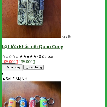
-22%
bật lửa khắc nổi Quan Công
☆☆☆☆☆
★★★★★
·
0 đã bán
105.000
₫
135.000
₫
⚡ Mua ngay
🛒
Giỏ hàng
🔥
SALE MẠNH