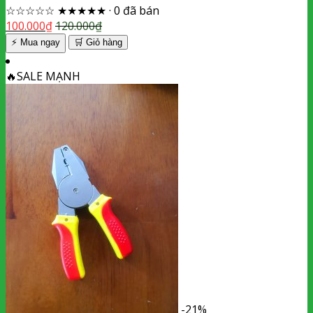
☆☆☆☆☆
★★★★★
·
0 đã bán
100.000
₫
120.000
₫
⚡ Mua ngay
🛒
Giỏ hàng
🔥
SALE MẠNH
-21%