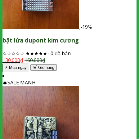
-19%
bật lửa dupont kim cương
☆☆☆☆☆
★★★★★
·
0 đã bán
130.000
₫
160.000
₫
⚡ Mua ngay
🛒
Giỏ hàng
🔥
SALE MẠNH