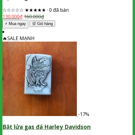
☆☆☆☆☆
★★★★★
·
0 đã bán
130.000
₫
160.000
₫
⚡ Mua ngay
🛒
Giỏ hàng
🔥
SALE MẠNH
-17%
Bật lửa gas đá Harley Davidson