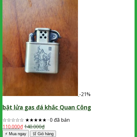
-21%
bật lửa gas đá khắc Quan Công
☆☆☆☆☆
★★★★★
·
0 đã bán
110.000
₫
140.000
₫
⚡ Mua ngay
🛒
Giỏ hàng