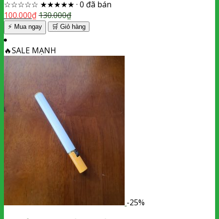
☆☆☆☆☆
★★★★★
·
0 đã bán
100.000
₫
130.000
₫
⚡ Mua ngay
🛒
Giỏ hàng
🔥
SALE MẠNH
-25%