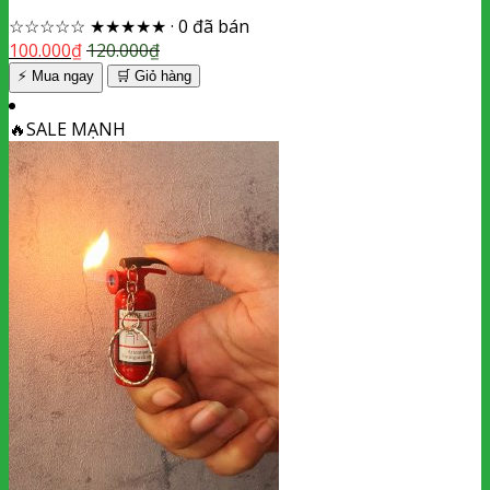
☆☆☆☆☆
★★★★★
·
0 đã bán
100.000
₫
120.000
₫
⚡ Mua ngay
🛒
Giỏ hàng
🔥
SALE MẠNH