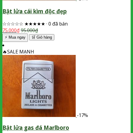
Bật lửa cái kìm độc đẹp
☆☆☆☆☆
★★★★★
·
0 đã bán
75.000
₫
95.000
₫
⚡ Mua ngay
🛒
Giỏ hàng
🔥
SALE MẠNH
-17%
Bật lửa gas đá Marlboro